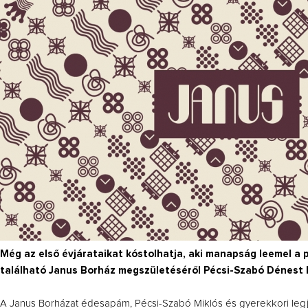
Még az első évjárataikat kóstolhatja, aki manapság leemel a 
található Janus Borház megszületéséről Pécsi-Szabó Dénest 
A Janus Borházat édesapám, Pécsi-Szabó Miklós és gyerekkori legjobb