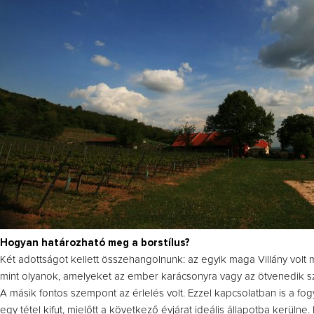
Hogyan határozható meg a borstílus?
Két adottságot kellett összehangolnunk: az egyik maga Villány volt 
mint olyanok, amelyeket az ember karácsonyra vagy az ötvenedik s
A másik fontos szempont az érlelés volt. Ezzel kapcsolatban is a fo
egy tétel kifut, mielőtt a következő évjárat ideális állapotba kerülne.