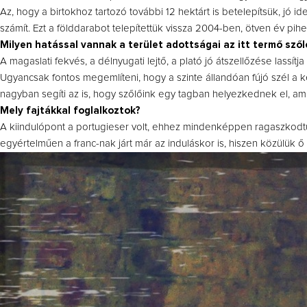
Az, hogy a birtokhoz tartozó további 12 hektárt is betelepítsük, jó
számít. Ezt a földdarabot telepítettük vissza 2004-ben, ötven év pih
Milyen hatással vannak a terület adottságai az itt termő szől
A magaslati fekvés, a délnyugati lejtő, a plató jó átszellőzése lassí
Ugyancsak fontos megemlíteni, hogy a szinte állandóan fújó szél a 
nagyban segíti az is, hogy szőlőink egy tagban helyezkednek el, am
Mely fajtákkal foglalkoztok?
A kiindulópont a portugieser volt, ehhez mindenképpen ragaszkodtunk
egyértelműen a franc-nak járt már az induláskor is, hiszen közülük ő