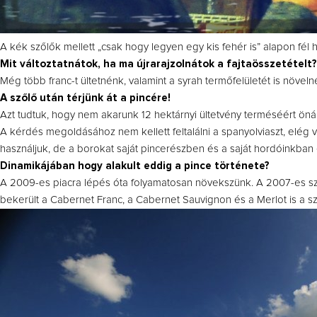
A kék szőlők mellett „csak hogy legyen egy kis fehér is” alapon fél 
Mit változtatnátok, ha ma újrarajzolnátok a fajtaösszetételt?
Még több franc-t ültetnénk, valamint a syrah termőfelületét is növeln
A szőlő után térjünk át a pincére!
Azt tudtuk, hogy nem akarunk 12 hektárnyi ültetvény terméséért önál
A kérdés megoldásához nem kellett feltalálni a spanyolviaszt, elég 
használjuk, de a borokat saját pincerészben és a saját hordóinkban é
Dinamikájában hogy alakult eddig a pince története?
A 2009-es piacra lépés óta folyamatosan növekszünk. A 2007-es szűz
bekerült a Cabernet Franc, a Cabernet Sauvignon és a Merlot is a s