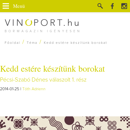
Menü
BORMAGAZIN IGÉNYESEN
/
/
Főoldal
Téma
Kedd estére készítünk borokat
Kedd estére készítünk borokat
Pécsi-Szabó Dénes válaszolt 1. rész
2014-01-25 |
Tóth Adrienn