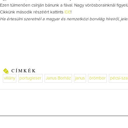
Ezen túlmenően csínján bánunk a fával. Nagy vörösborainknál figyel
Cikkünk második részéért kattints
IDE
!
Ha értesülni szeretnél a magyar és nemzetközi borvilág híreiről, jel
CÍMKÉK
villány
portugieser
Janus Borház
janus
örömbor
pécsi-sz