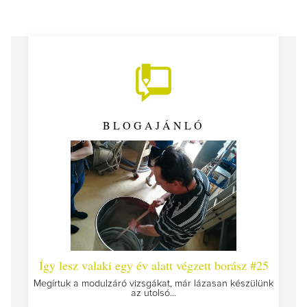
BLOGAJÁNLÓ
 #26 -
Így lesz valaki egy év alatt végzett borász #25
Így l
Megírtuk a modulzáró vizsgákat, már lázasan készülünk
az utolsó...
tokat
A jár