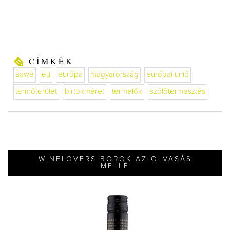
CÍMKÉK
aawe
eu
európa
magyarország
európai unió
termőterület
birtokméret
termelők
szőlőtermesztés
WINELOVERS BOROK AZ OLVASÁS
MELLÉ