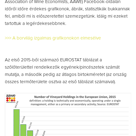
Association of Wine Economists, AAWE) Facebook-oldalán
időről időre érdekes grafikonok, ábrák, statisztikák bukkannak
fel, amiből mi is előszeretettel szemezgetünk. Idáig mi ezeket
tartottuk a legérdekesebbnek.
>>> A borvilág izgalmas grafikonokon elmesélve
Az első 2015-ből származó EUROSTAT táblázat a
szőlőterülettel rendelkezők egyének/pincészetek számát
mutatja, a második pedig az átlagos birtokméretet (az ország
összes termőterülete osztva az első táblázat számaival).