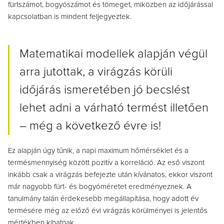
fürtszámot, bogyószámot és tömeget, miközben az időjárással
kapcsolatban is mindent feljegyeztek.
Matematikai modellek alapján végül
arra jutottak, a virágzás körüli
időjárás ismeretében jó becslést
lehet adni a várható termést illetően
– még a következő évre is!
Ez alapján úgy tűnik, a napi maximum hőmérséklet és a
termésmennyiség között pozitív a korreláció. Az eső viszont
inkább csak a virágzás befejezte után kívánatos, ekkor viszont
már nagyobb fürt- és bogyóméretet eredményeznek. A
tanulmány talán érdekesebb megállapítása, hogy adott év
termésére még az előző évi virágzás körülményei is jelentős
mértékben kihatnak.