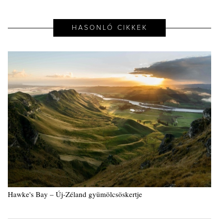
HASONLÓ CIKKEK
Hawke's Bay – Új-Zéland gyümölcsöskertje