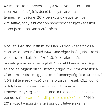
Az teljesen természetes, hogy a szőlő vegetációja alatt
tapasztalható időjárás döntő befolyással van a
termésmennyiségre. 2017-ben kutatók egyértelműen
kimutatták, hogy a hűvösebb hőmérséklet rügyfakadáskor
utóbb jó hatással van a virágzásra.
Most az új-zélandi Institute for Plan & Food Research és a
montpellier-ben található INRAE (mezőgazdasági, táplálkozási
és környezeti kutató intézet) közös kutatása más
összefüggésekre is rávilágított. A projekt keretében négy új-
zélandi sauvignon blanc ültetvényt figyeltek. Arra keresték a
választ, mi az összefüggés a termésmennyiség és a különböző
időjárási tényezők között, van-e olyan, ami ezek közül döntő
befolyással bír és vannak-e a vegetációnak a
termésmennyiség szempontjából különösen meghatározó
periódusai –
olvasható a vitisphere.com cikkében
. 2014 és
2019 között vizsgálták a kiválasztott ültetvényeken a