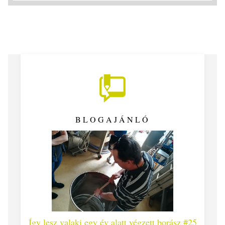
BLOGAJÁNLÓ
 #26 -
Így lesz valaki egy év alatt végzett borász #25
Így l