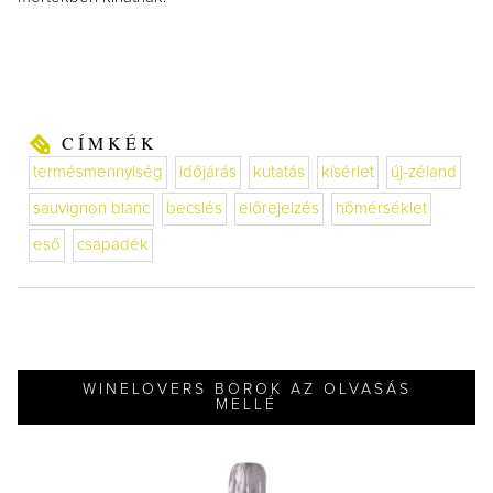
CÍMKÉK
termésmennyiség
időjárás
kutatás
kísérlet
új-zéland
sauvignon blanc
becslés
előrejelzés
hőmérséklet
eső
csapadék
WINELOVERS BOROK AZ OLVASÁS
MELLÉ