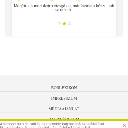
Megírtuk a modulzáró vizsgákat, már lázasan készülünk
az utolsó...
tokat
A jár
BORLEXIKON
IMPRESSZUM
MÉDIAAJÁNLAT
ADATVÉDELEM
A vinoport.hu oldal süti fájlokat (cookie-kat) használ szolgáltatásai
biztosításához. Az
adatvédelmi információkról
itt olvashat.