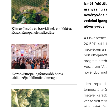
Ismét felütöt
aranyszínű sá
növényvédelm
védelmi Igaz
növényvédelmi
Klímaváltozás és borvidékek eltolódása:
Észak-Európa felemelkedése
A Flavescence 
20-50%-kal is
megyében a sz
ben elfogadot
program eredm
Veszprém, Vas
növényből muta
Közép-Európa legfontosabb boros
találkozója felülmúlta önmagát
Idén szeptemb
termesztő terü
megyei Karádo
készenléti terv
biztonsági sáv 