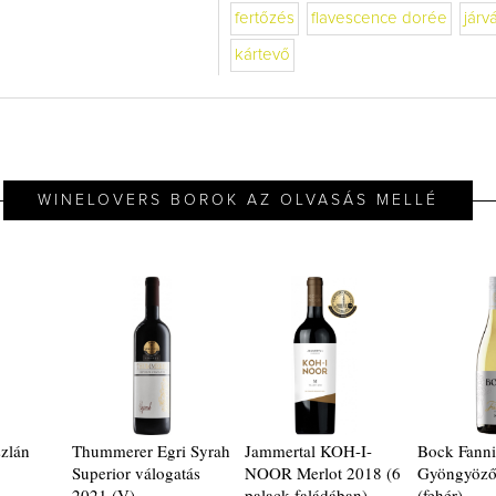
fertőzés
flavescence dorée
járv
kártevő
WINELOVERS BOROK AZ OLVASÁS MELLÉ
szlán
Thummerer Egri Syrah
Jammertal KOH-I-
Bock Fann
Superior válogatás
NOOR Merlot 2018 (6
Gyöngyöző
2021 (V)
palack faládában) -
(fehér)