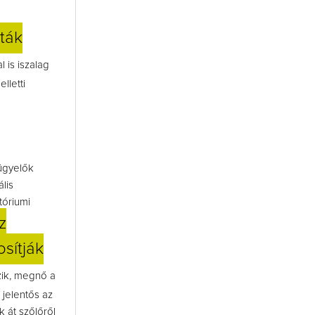
lták
 is iszalag
lletti
ügyelők
lis
tóriumi
z
sítják
ik, megnő a
jelentős az
 át szőlőről