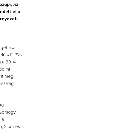
ozója, az
ndelt el a
örnyezet-
égét akár
először Zala
 a 2014-
delmi
ent meg
iszalag
ag
a Somogy
 a
vő, 3 km-es