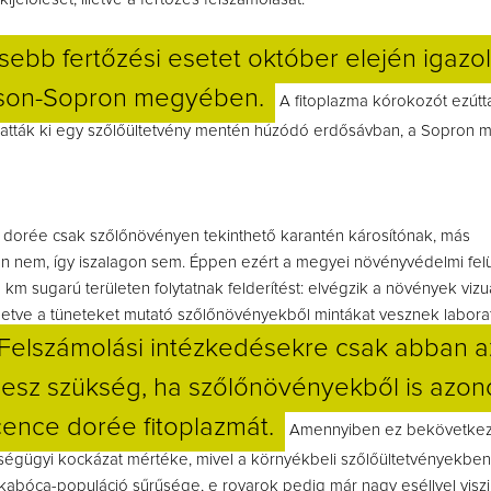
ssebb fertőzési esetet október elején igazo
son-Sopron megyében.
A fitoplazma kórokozót ezúttal
tták ki egy szőlőültetvény mentén húzódó erdősávban, a Sopron me
 dorée csak szőlőnövényen tekinthető karantén károsítónak, más
 nem, így iszalagon sem. Éppen ezért a megyei növényvédelmi fel
km sugarú területen folytatnak felderítést: elvégzik a növények vizuá
illetve a tüneteket mutató szőlőnövényekből mintákat vesznek labora
Felszámolási intézkedésekre csak abban a
lesz szükség, ha szőlőnövényekből is azono
cence dorée fitoplazmát.
Amennyiben ez bekövetkez
égügyi kockázat mértéke, mivel a környékbeli szőlőültetvényekben 
kabóca-populáció sűrűsége, e rovarok pedig már nagy eséllyel viszik