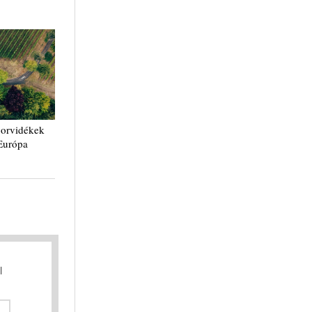
borvidékek
-Európa
l