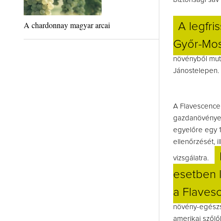
A chardonnay magyar arcai
A legfri
Győr-Mo
növényből muta
Jánostelepen.
A Flavescence
gazdanövényen
egyelőre egy 1 
ellenőrzését, 
vizsgálatra.
esetben 
a Flaves
növény-egészs
amerikai szőlő