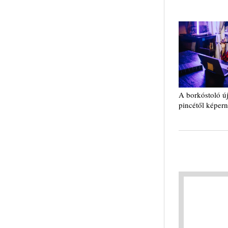
A borkóstoló új
pincétől képer