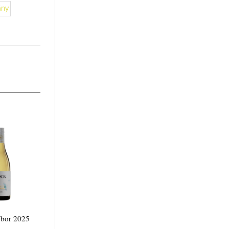
ány
i
bor 2025