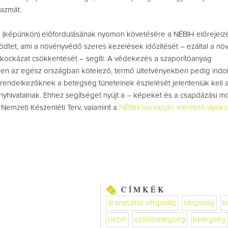
lazmát.
 (képünkön) előfordulásának nyomon követésére a NÉBIH előrejelzé
dtet, ami a növényvédő szeres kezelések időzítését – ezáltal a nö
kockázat csökkentését – segíti. A védekezés a szaporítóanyag
ken az egész országban kötelező, termő ültetvényekben pedig indok
l rendelkezőknek a betegség tüneteinek észlelését jelenteniük kell a
yhivatalnak. Ehhez segítséget nyújt a – képeket és a csapdázási 
– Nemzeti Készenléti Terv, valamint a
NÉBIH honlapján elérhető tájéko
CÍMKÉK
aranyszínű sárgaság
sárgaság
k
nébih
szőlőbetegség
betegség