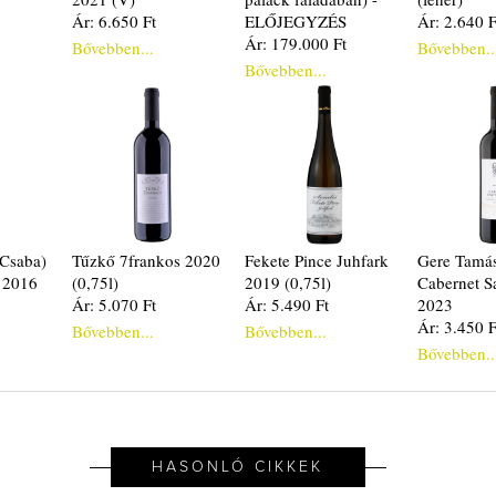
Ár: 6.650 Ft
ELŐJEGYZÉS
Ár: 2.640 F
Ár: 179.000 Ft
Bővebben...
Bővebben..
Bővebben...
Csaba)
Tűzkő 7frankos 2020
Fekete Pince Juhfark
Gere Tamás
 2016
(0,75l)
2019 (0,75l)
Cabernet S
Ár: 5.070 Ft
Ár: 5.490 Ft
2023
Ár: 3.450 F
Bővebben...
Bővebben...
Bővebben..
HASONLÓ CIKKEK