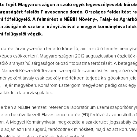
te fejét Magyarországon a szőlő egyik legveszélyesebb kórok
rgaságért felelős Flavescence dorée. Országos felderítést re
i főfelügyelő. A felmérést a NÉBIH Növény-, Talaj- és Agrárk
gatóságának szakmai irányításával a megyei kormányhivatalok
 felügyelői végzik.
dorée járványszerűen terjedő károsító, ami a szőlő termésmennyis
 képes csökkenteni.
Magyarországon 2013 augusztusában észlelték 
őlő aranyszínű sárgaságot okozó fitoplazma fertőzését. A betegség
t Nemzeti Készenléti Tervben szereplő felszámolási és megelőző vé
ényeként tavaly csak csekély mértékben terjedt: kis gócokban jel
, Fejér megyében. Komárom-Esztergom megyében pedig csak egy 
tták ki a laborvizsgálatok.
erben a NÉBIH nemzeti referencia laboratórium üzemi szaporítóany
leten bekövetkezett Flavescence dorée (FD) fertőzést azonosított 
n. A Megyei Kormányhivatal megkezdte a szakterületi jogszabály és
 alapján az 1 km sugarú, fertőzöttnek minősített, majd az azt körülve
kijelölését, illetve a fertőzés felszámolását.