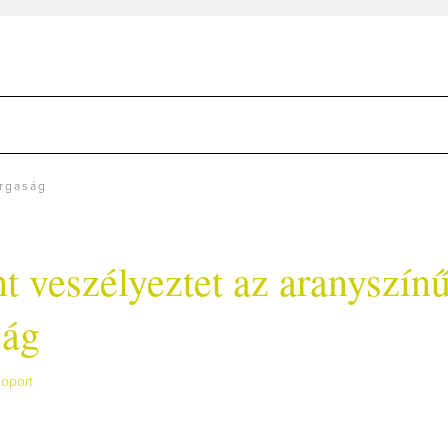
árgaság
t veszélyeztet az aranyszín
ság
noport