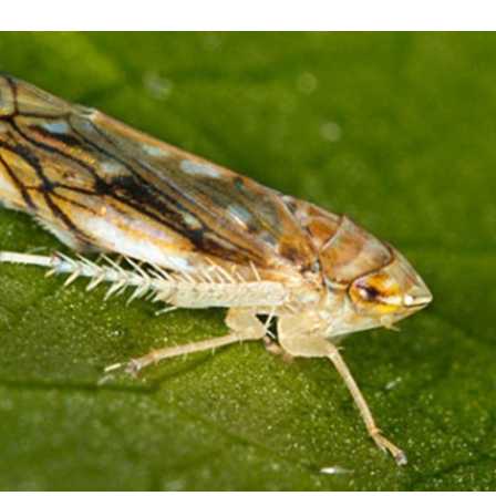
Így lesz valaki egy
borász #26 - tény
pos
Az extra ráadás fotók
pillanatokat válo