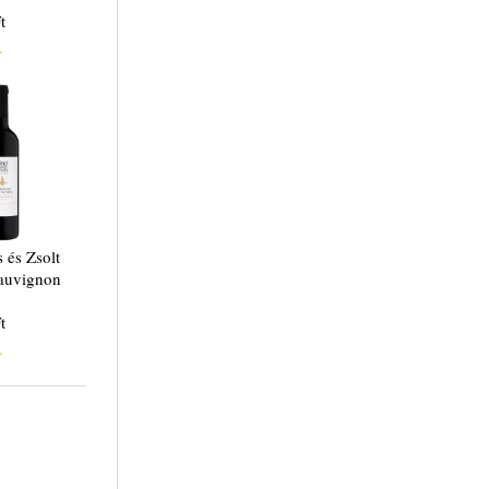
t
.
 és Zsolt
auvignon
t
.