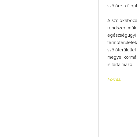
szőlőre a fitop
A szőlőkabóca
rendszert műkö
egészségügyi 
termőterülete
szőlőterülette
megyei kormán
is tartalmazó 
Forrás.