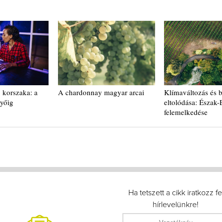
 korszaka: a
A chardonnay magyar arcai
Klímaváltozás és 
nyőig
eltolódása: Észak
felemelkedése
Ha tetszett a cikk iratkozz fe
hírlevelünkre!