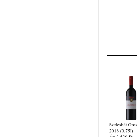
Szeleshát Oro
2018 (0,75l)
Ár: 3.530 Ft