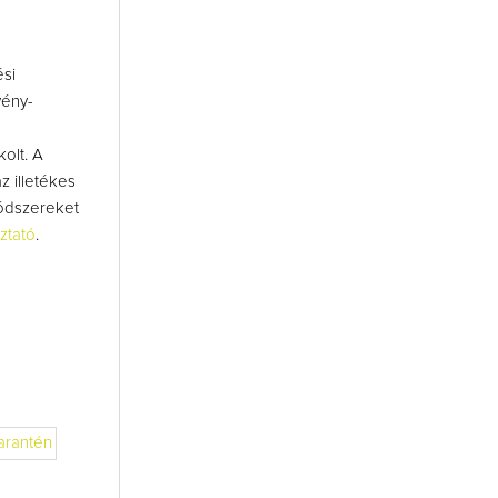
si
vény-
olt. A
z illetékes
módszereket
ztató
.
arantén