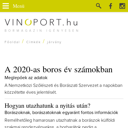
Menü
BORMAGAZIN IGÉNYESEN
/
/
Főoldal
Címkék
járvány
A 2020-as boros év számokban
Meglepőek az adatok
A Nemzetközi Szőlészeti és Borászati Szervezet a napokban
közzétette éves jelentését.
Hogyan utazhatunk a nyitás után?
Borászoknak, borászatoknak egyaránt fontos információk
Remélhetőleg hamarosan utazhatnak a borászok külföldi
szakmai rendezvényekre, a borbarátok pedig a