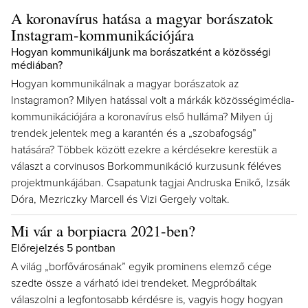
A koronavírus hatása a magyar borászatok
Instagram-kommunikációjára
Hogyan kommunikáljunk ma borászatként a közösségi
médiában?
Hogyan kommunikálnak a magyar borászatok az
Instagramon? Milyen hatással volt a márkák közösségimédia-
kommunikációjára a koronavírus első hulláma? Milyen új
trendek jelentek meg a karantén és a „szobafogság”
hatására? Többek között ezekre a kérdésekre kerestük a
választ a corvinusos Borkommunikáció kurzusunk féléves
projektmunkájában. Csapatunk tagjai Andruska Enikő, Izsák
Dóra, Mezriczky Marcell és Vizi Gergely voltak.
Mi vár a borpiacra 2021-ben?
Előrejelzés 5 pontban
A világ „borfővárosának” egyik prominens elemző cége
szedte össze a várható idei trendeket. Megpróbáltak
válaszolni a legfontosabb kérdésre is, vagyis hogy hogyan