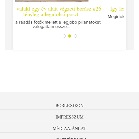
t borász #26 -
Így lesz valaki egy év alatt végzett borász #2
zt
Megírtuk a modulzáró vizsgákat, már lázasan készülü
az utolsó...
b pillanatokat
BORLEXIKON
IMPRESSZUM
MÉDIAAJÁNLAT