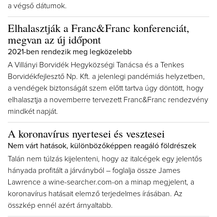
a végső dátumok.
Elhalasztják a Franc&Franc konferenciát,
megvan az új időpont
2021-ben rendezik meg legközelebb
A Villányi Borvidék Hegyközségi Tanácsa és a Tenkes
Borvidékfejlesztő Np. Kft. a jelenlegi pandémiás helyzetben,
a vendégek biztonságát szem előtt tartva úgy döntött, hogy
elhalasztja a novemberre tervezett Franc&Franc rendezvény
mindkét napját.
A koronavírus nyertesei és vesztesei
Nem várt hatások, különbözőképpen reagáló földrészek
Talán nem túlzás kijelenteni, hogy az italcégek egy jelentős
hányada profitált a járványból – foglalja össze James
Lawrence a wine-searcher.com-on a minap megjelent, a
koronavírus hatásait elemző terjedelmes írásában. Az
összkép ennél azért árnyaltabb.