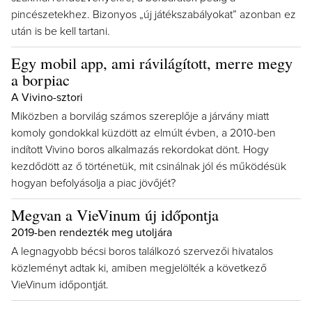
pincészetekhez. Bizonyos „új játékszabályokat” azonban ez
után is be kell tartani.
Egy mobil app, ami rávilágított, merre megy
a borpiac
A Vivino-sztori
Miközben a borvilág számos szereplője a járvány miatt
komoly gondokkal küzdött az elmúlt évben, a 2010-ben
indított Vivino boros alkalmazás rekordokat dönt. Hogy
kezdődött az ő történetük, mit csinálnak jól és működésük
hogyan befolyásolja a piac jövőjét?
Megvan a VieVinum új időpontja
2019-ben rendezték meg utoljára
A legnagyobb bécsi boros találkozó szervezői hivatalos
közleményt adtak ki, amiben megjelölték a következő
VieVinum időpontját.