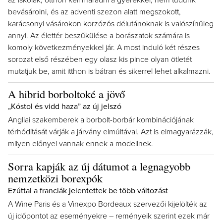
az iskolák, otthon kell maradni a gyerekkel, nem tudunk
bevásárolni, és az adventi szezon alatt megszokott,
karácsonyi vásárokon korzózós délutánoknak is valószínűleg
annyi. Az élettér beszűkülése a borászatok számára is
komoly következményekkel jár. A most induló két részes
sorozat első részében egy olasz kis pince olyan ötletét
mutatjuk be, amit itthon is bátran és sikerrel lehet alkalmazni.
A hibrid borboltoké a jövő
„Kóstol és vidd haza” az új jelszó
Angliai szakemberek a borbolt-borbár kombinációjának
térhódítását várják a járvány elmúltával. Azt is elmagyarázzák,
milyen előnyei vannak ennek a modellnek.
Sorra kapják az új dátumot a legnagyobb
nemzetközi borexpók
Ezúttal a franciák jelentettek be több változást
A Wine Paris és a Vinexpo Bordeaux szervezői kijelölték az
új időpontot az eseményekre – reményeik szerint ezek már