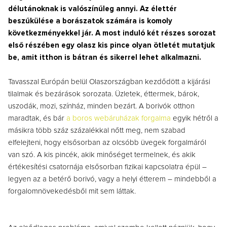
délutánoknak is valószínűleg annyi. Az élettér
beszűkülése a borászatok számára is komoly
következményekkel jár. A most induló két részes sorozat
első részében egy olasz kis pince olyan ötletét mutatjuk
be, amit itthon is bátran és sikerrel lehet alkalmazni.
Tavasszal Európán belül Olaszországban kezdődött a kijárási
tilalmak és bezárások sorozata. Üzletek, éttermek, bárok,
uszodák, mozi, színház, minden bezárt. A borivók otthon
maradtak, és bár
a boros webáruházak forgalma
egyik hétről a
másikra több száz százalékkal nőtt meg, nem szabad
elfelejteni, hogy elsősorban az olcsóbb üvegek forgalmáról
van szó. A kis pincék, akik minőséget termelnek, és akik
értékesítési csatornája elsősorban fizikai kapcsolatra épül –
legyen az a betérő borivó, vagy a helyi étterem – mindebből a
forgalomnövekedésből mit sem láttak.