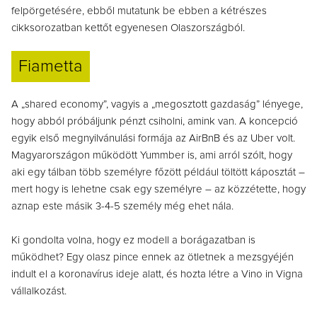
felpörgetésére, ebből mutatunk be ebben a kétrészes
cikksorozatban kettőt egyenesen Olaszországból.
Fiametta
A „shared economy”, vagyis a „megosztott gazdaság” lényege,
hogy abból próbáljunk pénzt csiholni, amink van. A koncepció
egyik első megnyilvánulási formája az AirBnB és az Uber volt.
Magyarországon működött Yummber is, ami arról szólt, hogy
aki egy tálban több személyre főzött például töltött káposztát –
mert hogy is lehetne csak egy személyre – az közzétette, hogy
aznap este másik 3-4-5 személy még ehet nála.
Ki gondolta volna, hogy ez modell a borágazatban is
működhet? Egy olasz pince ennek az ötletnek a mezsgyéjén
indult el a koronavírus ideje alatt, és hozta létre a Vino in Vigna
vállalkozást.