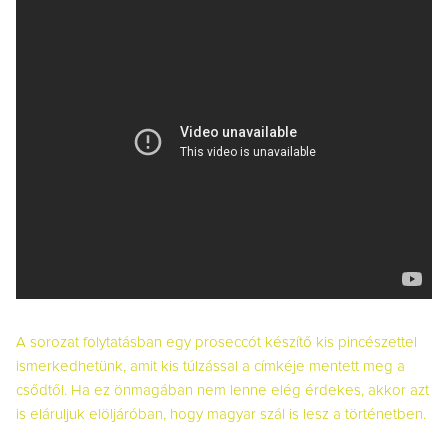
A sorozat folytatásban egy proseccót készítő kis pincészettel
ismerkedhetünk, amit kis túlzással a címkéje mentett meg a
csődtől. Ha ez önmagában nem lenne elég érdekes, akkor azt
is eláruljuk elöljáróban, hogy magyar szál is lesz a történetben.