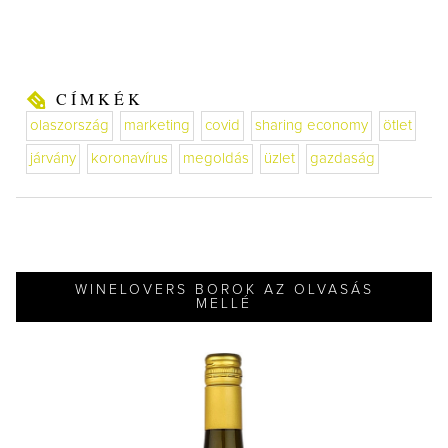
CÍMKÉK
olaszország
marketing
covid
sharing economy
ötlet
járvány
koronavírus
megoldás
üzlet
gazdaság
WINELOVERS BOROK AZ OLVASÁS
MELLÉ