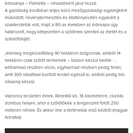
édesanya – Fiametta – névadóként járul hozzá.
A gazdaság korábban teljes körű mezőgazdasági egységként
működött, növénytermesztés és állattenyésztés egyaránt a
szakterületük volt, majd a 80-as években az édesapa úgy
határozott, hogy kifejezetten a szőlőnek szenteli az életét és a
szántóföldjét.
Jelenleg megközelítőleg 40 hektáron dolgoznak, amiből 14
hektáron csak szőlőt termelnek – biobor készül belőle - ,
kétharmad részben vörös, egyharmad részben pedig fehér,
amit 300 olívafával borított terület egészít ki, amiből pedig bio
olívaolaj készül.
Valconca területén élnek, Riminitől kb. 18 kilométerre, csodás
dombos helyen, ahol a szőlőtőkék a tengerszint fölött 250
méteren nőnek. És akkor íme a történetük első kézből (magyar
felirattal):