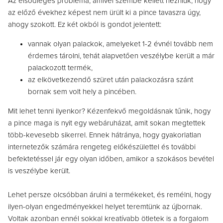
Az elsődleges probléma, amivel szembe kellett nézniük, hogy
az előző évekhez képest nem ürült ki a pince tavaszra úgy,
ahogy szokott. Ez két okból is gondot jelentett:
vannak olyan palackok, amelyeket 1-2 évnél tovább nem
érdemes tárolni, tehát alapvetően veszélybe került a már
palackozott termék,
az elkövetkezendő szüret után palackozásra szánt
bornak sem volt hely a pincében.
Mit lehet tenni ilyenkor? Kézenfekvő megoldásnak tűnik, hogy
a pince maga is nyit egy webáruházat, amit sokan megtettek
több-kevesebb sikerrel. Ennek hátránya, hogy gyakorlatlan
internetezők számára rengeteg előkészülettel és további
befektetéssel jár egy olyan időben, amikor a szokásos bevétel
is veszélybe került.
Lehet persze olcsóbban árulni a termékeket, és remélni, hogy
ilyen-olyan engedményekkel helyet teremtünk az újbornak.
Voltak azonban ennél sokkal kreatívabb ötletek is a forgalom