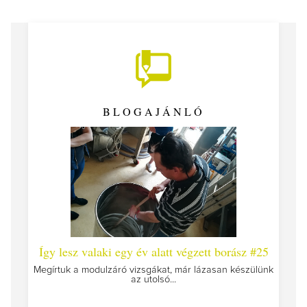
BLOGAJÁNLÓ
 #26 -
Így lesz valaki egy év alatt végzett borász #25
Így l
Megírtuk a modulzáró vizsgákat, már lázasan készülünk
az utolsó...
tokat
A jár