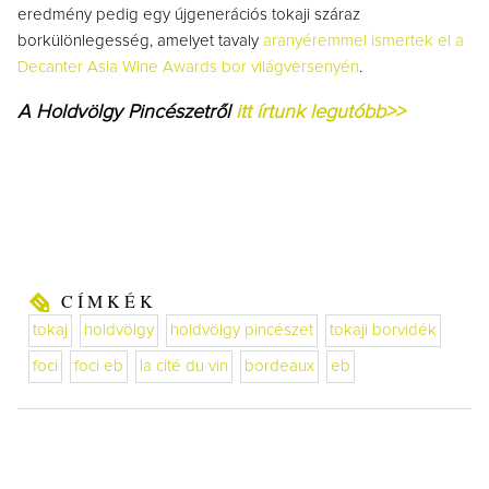
eredmény pedig egy újgenerációs tokaji száraz
borkülönlegesség, amelyet tavaly
aranyéremmel ismertek el a
Decanter Asia Wine Awards bor világversenyén
.
A Holdvölgy Pincészetről
itt írtunk legutóbb>>
CÍMKÉK
tokaj
holdvölgy
holdvölgy pincészet
tokaji borvidék
foci
foci eb
la cité du vin
bordeaux
eb