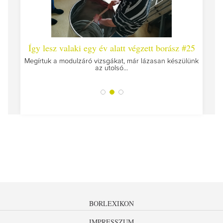
 #26 -
Így lesz valaki egy év alatt végzett borász #25
Így l
Megírtuk a modulzáró vizsgákat, már lázasan készülünk
az utolsó...
tokat
A jár
BORLEXIKON
IMPRESSZUM