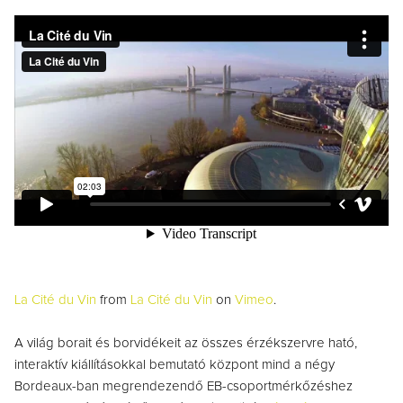
La Cité du Vin
from
La Cité du Vin
on
Vimeo
.
A világ borait és borvidékeit az összes érzékszervre ható,
interaktív kiállításokkal bemutató központ mind a négy
Bordeaux-ban megrendezendő EB-csoportmérkőzéshez