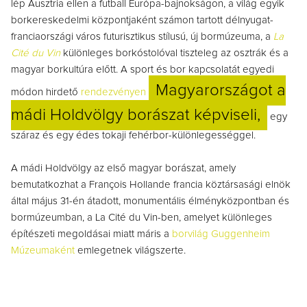
lép Ausztria ellen a futball Európa-bajnokságon, a világ egyik
borkereskedelmi központjaként számon tartott délnyugat-
franciaországi város futurisztikus stílusú, új bormúzeuma, a
La
Cité du Vin
különleges borkóstolóval tiszteleg az osztrák és a
magyar borkultúra előtt. A sport és bor kapcsolatát egyedi
Magyarországot a
módon hirdető
rendezvényen
mádi Holdvölgy borászat képviseli,
egy
száraz és egy édes tokaji fehérbor-különlegességgel.
A mádi Holdvölgy az első magyar borászat, amely
bemutatkozhat a François Hollande francia köztársasági elnök
által május 31-én átadott, monumentális élményközpontban és
bormúzeumban, a La Cité du Vin-ben, amelyet különleges
építészeti megoldásai miatt máris a
borvilág Guggenheim
Múzeumaként
emlegetnek világszerte.