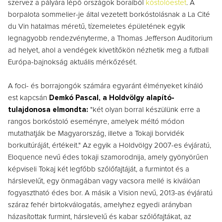
szervez a pályára lépő országok boraiból
kóstolóestet
. A
borpalota sommelier-je által vezetett borkóstolásnak a La Cité
du Vin hatalmas méretű, tízemeletes épületének egyik
legnagyobb rendezvényterme, a Thomas Jefferson Auditorium
ad helyet, ahol a vendégek kivetítőkön nézhetik meg a futball
Európa-bajnokság aktuális mérkőzését.
A foci- és borrajongók számára egyaránt élményeket kínáló
est kapcsán
Demkó Pascal, a Holdvölgy alapító-
tulajdonosa elmondta:
"két olyan borral készülünk erre a
rangos borkóstoló eseményre, amelyek méltó módon
mutathatják be Magyarország, illetve a Tokaji borvidék
borkultúráját, értékeit." Az egyik a Holdvölgy 2007-es évjáratú,
Eloquence nevű édes tokaji szamorodnija, amely gyönyörűen
képviseli Tokaj két legfőbb szőlőfajtáját, a furmintot és a
hárslevelűt, egy önmagában vagy vacsora mellé is kiválóan
fogyasztható édes bor. A másik a Vision nevű, 2013-as évjáratú
száraz fehér birtokválogatás, amelyhez egyedi arányban
házasítottak furmint, hárslevelű és kabar szőlőfajtákat, az