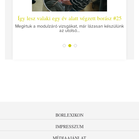
 #26 -
Így lesz valaki egy év alatt végzett borász #25
Így l
Megírtuk a modulzáró vizsgákat, már lázasan készülünk
az utolsó...
tokat
A jár
BORLEXIKON
IMPRESSZUM
MÉDIAAJÁNLAT