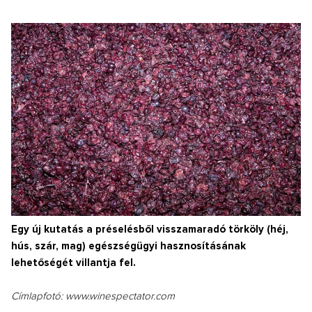
Egy új kutatás a préselésből visszamaradó törköly (héj,
hús, szár, mag) egészségügyi hasznosításának
lehetőségét villantja fel.
Címlapfotó: www.winespectator.com