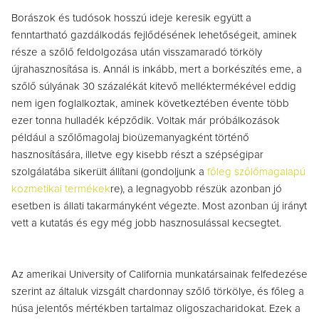
Borászok és tudósok hosszú ideje keresik együtt a
fenntartható gazdálkodás fejlődésének lehetőségeit, aminek
része a szőlő feldolgozása után visszamaradó törköly
újrahasznosítása is. Annál is inkább, mert a borkészítés eme, a
szőlő súlyának 30 százalékát kitevő melléktermékével eddig
nem igen foglalkoztak, aminek következtében évente több
ezer tonna hulladék képződik. Voltak már próbálkozások
például a szőlőmagolaj bioüzemanyagként történő
hasznosítására, illetve egy kisebb részt a szépségipar
szolgálatába sikerült állítani (gondoljunk a
főleg szőlőmagalapú
kozmetikai termékek
re), a legnagyobb részük azonban jó
esetben is állati takarmányként végezte. Most azonban új irányt
vett a kutatás és egy még jobb hasznosulással kecsegtet.
Az amerikai University of California munkatársainak felfedezése
szerint az általuk vizsgált chardonnay szőlő törkölye, és főleg a
húsa jelentős mértékben tartalmaz oligoszacharidokat. Ezek a