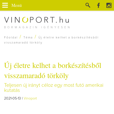
Menü
BORMAGAZIN IGÉNYESEN
/
/
Főoldal
Téma
Új életre kelhet a borkészítésből
visszamaradó törköly
Új életre kelhet a borkészítésből
visszamaradó törköly
Teljesen új irányt céloz egy most futó amerikai
kutatás
2021-05-13 |
Vinoport