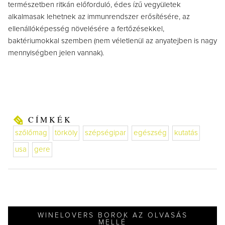
természetben ritkán előforduló, édes ízű vegyületek
alkalmasak lehetnek az immunrendszer erősítésére, az
ellenállóképesség növelésére a fertőzésekkel,
baktériumokkal szemben (nem véletlenül az anyatejben is nagy
mennyiségben jelen vannak).
CÍMKÉK
szőlőmag
törköly
szépségipar
egészség
kutatás
usa
gere
WINELOVERS BOROK AZ OLVASÁS
MELLÉ