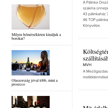
A Pálinka Orsz
szakma ünnepn
43 pálinkaház 3
46 TOP pálinkak
Könyvébe.
Milyen hőmérsékleten kínáljuk a
borokat?
Költségté
szállításá
MVH
A Mezőgazdasági
melléktermékek 
Olaszország jóval több, mint a
prosecco
Mit érlel