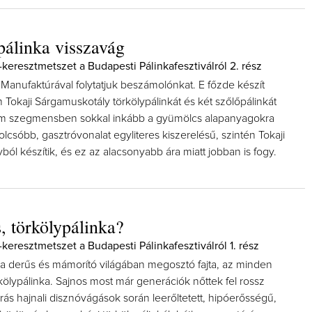
pálinka visszavág
-keresztmetszet a Budapesti Pálinkafesztiválról 2. rész
 Manufaktúrával folytatjuk beszámolónkat. E főzde készít
Tokaji Sárgamuskotály törkölypálinkát és két szőlőpálinkát
um szegmensben sokkal inkább a gyümölcs alapanyagokra
olcsóbb, gasztróvonalat egyliteres kiszerelésű, szintén Tokaji
ól készítik, és ez az alacsonyabb ára miatt jobban is fogy.
, törkölypálinka?
keresztmetszet a Budapesti Pálinkafesztiválról 1. rész
ka derűs és mámorító világában megosztó fajta, az minden
kölypálinka. Sajnos most már generációk nőttek fel rossz
ás hajnali disznóvágások során leerőltetett, hipóerősségű,