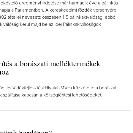
ágkóstoló eredményhirdetése már harmadik éve a pálinkás
apja a Parlamentben. A kereskedelmi főzdék versenyére
82 tétellel nevezett; összesen 115 pálinkakiválóság, ebből
iválóság kerül majd be az idei Pálinkakiválóságok
rítés a borászati melléktermékek
hoz
 és Vidékfejlesztési Hivatal (MVH) közzétette a borászati
szállítása kapcsán a költségtérítési lehetőségeket.
hetünk hordóban?