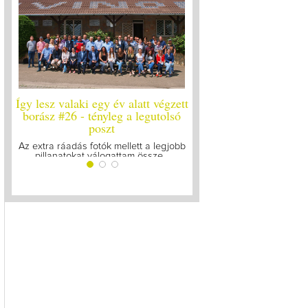
ett
Így lesz valaki egy év alatt végzett
Így lesz valaki egy év 
ó
borász #25
borász #24 - újr
Megírtuk a modulzáró vizsgákat, már
A járvány kitörése óta e
lázasan készülünk az utolsó...
gyűltünk össze a So
obb