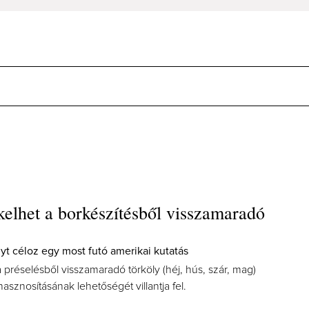
 kelhet a borkészítésből visszamaradó
nyt céloz egy most futó amerikai kutatás
a préselésből visszamaradó törköly (héj, hús, szár, mag)
sznosításának lehetőségét villantja fel.