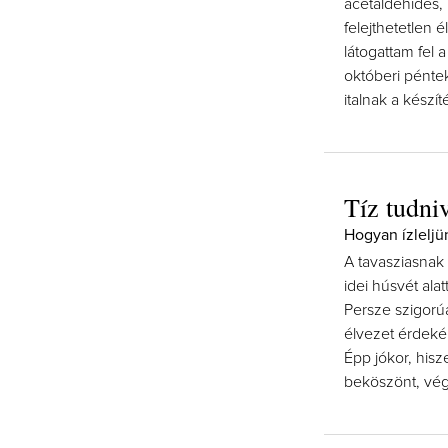
acetaldehides,
felejthetetlen 
látogattam fel
októberi pénte
italnak a készít
Tíz tudni
Hogyan ízlelj
A tavasziasnak
idei húsvét ala
Persze szigorú
élvezet érdekéb
Épp jókor, his
beköszönt, vége