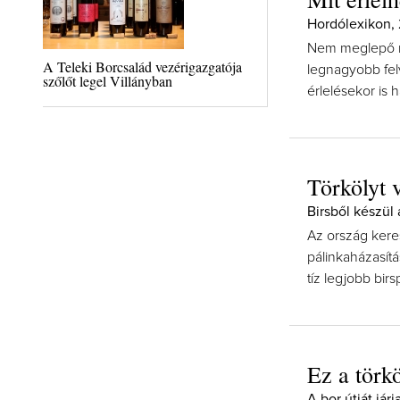
Hordólexikon, 
Nem meglepő mód
A Teleki Borcsalád vezérigazgatója
legnagyobb fel
szőlőt legel Villányban
érlelésekor is 
Törkölyt v
Birsből készül 
Az ország keres
pálinkaházasítá
tíz legjobb birs
Ez a törk
A bor útját járj