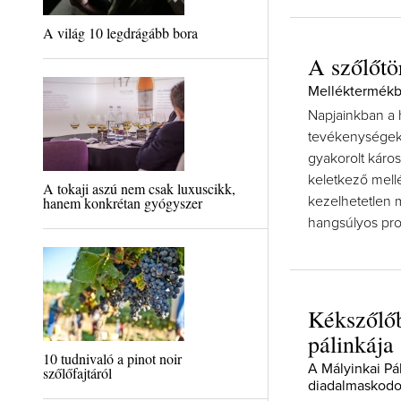
A világ 10 legdrágább bora
A szőlőtö
Melléktermékb
Napjainkban a 
tevékenységekn
gyakorolt káros
keletkező mel
A tokaji aszú nem csak luxuscikk,
hanem konkrétan gyógyszer
kezelhetetlen 
hangsúlyos pro
Kékszőlőb
pálinkája
10 tudnivaló a pinot noir
A Mályinkai Pá
szőlőfajtáról
diadalmaskodo