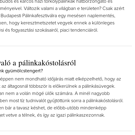
 büdös és karcos házi törkölypálinkák hátborzongató és
élményeivel. Változik valami a világban e területen? Csak azért
 a Budapesti Pálinkafesztiválra egy mesésen naplementés,
ken, hogy keresztmetszetet vegyek ennek a különleges
ési és fogyasztási szokásairól, piaci tendenciáiról.
való a pálinkakóstolásról
ünk gyümölcstengert?
 éppen nem mondható időjárás miatt elképzelhető, hogy az
tt az áltagosnál többször is előkerülnek a pálinkásüvegek.
an nem a volán mögé ülők számára. A minél nagyobb
en most tíz tudnivalót gyűjtöttünk sorra a pálinkakóstolásról.
zen bár a tavasz késhet, de előbb-utóbb mindenképp
t vetve a télnek, és így az igazi pálinkaszezonnak.