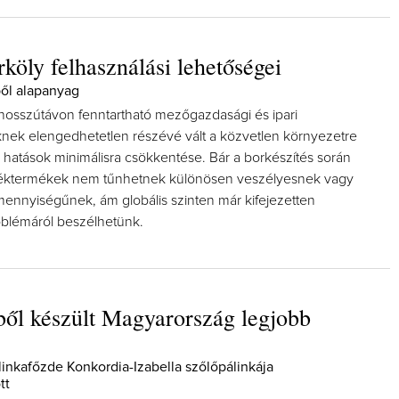
rköly felhasználási lehetőségei
ől alapanyag
hosszútávon fenntartható mezőgazdasági és ipari
Így lesz valaki egy év alatt végz
ek elengedhetetlen részévé vált a közvetlen környezetre
borász #26 - tényleg a legutols
 hatások minimálisra csökkentése. Bár a borkészítés során
poszt
léktermékek nem tűnhetnek különösen veszélyesnek vagy
Az extra ráadás fotók mellett a legj
mennyiségűnek, ám globális szinten már kifejezetten
pillanatokat válogattam össze...
blémáról beszélhetünk.
ől készült Magyarország legjobb
linkafőzde Konkordia-Izabella szőlőpálinkája
tt