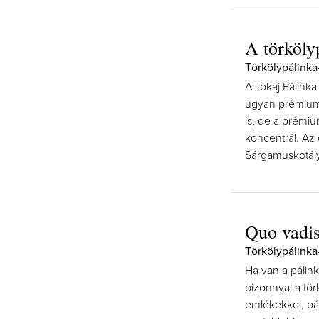
A törköly
Törkölypálinka
A Tokaj Pálinka
ugyan prémium 
is, de a prémi
koncentrál. Az 
Sárgamuskotályb
Quo vadis
Törkölypálinka-
Ha van a pálin
bizonnyal a tör
emlékekkel, pár