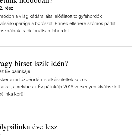
2. rész
on a világ kádárai által előállított tölgyfahordók
vásárló iparága a borászat. Ennek ellenére számos párlat
használnak tradicionálisan fahordót.
agy birset iszik idén?
az Év pálinkája
kedelmi főzdéi idén is elkészítették közös
sukat, amelybe az Év pálinkája 2016 versenyen kiválasztott
pálinka kerül.
ölypálinka éve lesz
a