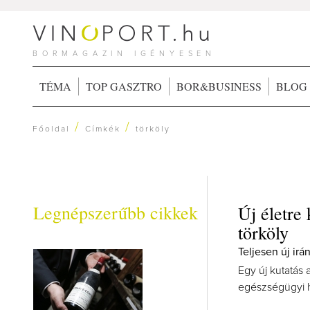
BORMAGAZIN IGÉNYESEN
TÉMA
TOP GASZTRO
BOR&BUSINESS
BLOG
/
/
Főoldal
Címkék
törköly
Legnépszerűbb cikkek
Új életre
törköly
Teljesen új irá
Egy új kutatás 
egészségügyi ha