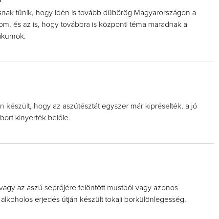
snak tűnik, hogy idén is tovább dübörög Magyarországon a
lom, és az is, hogy továbbra is központi téma maradnak a
rikumok.
án készült, hogy az aszútésztát egyszer már kipréselték, a jó
ort kinyerték belőle.
vagy az aszú seprőjére felöntött mustból vagy azonos
 alkoholos erjedés útján készült tokaji borkülönlegesség.