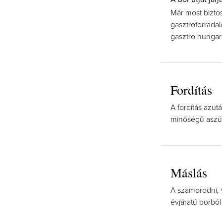
Már most bizto
gasztroforrada
gasztro hunga
Fordítás
A fordítás azut
minőségű aszúb
Máslás
A szamorodni, 
évjáratú borból