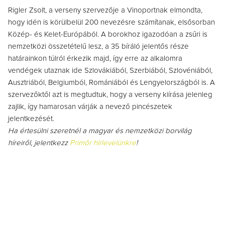
Rigler Zsolt, a verseny szervezője a Vinoportnak elmondta,
hogy idén is körülbelül 200 nevezésre számítanak, elsősorban
Közép- és Kelet-Európából. A borokhoz igazodóan a zsűri is
nemzetközi összetételű lesz, a 35 bíráló jelentős része
határainkon túlról érkezik majd, így erre az alkalomra
vendégek utaznak ide Szlovákiából, Szerbiából, Szlovéniából,
Ausztriából, Belgiumból, Romániából és Lengyelországból is. A
szervezőktől azt is megtudtuk, hogy a verseny kiírása jelenleg
zajlik, így hamarosan várják a nevező pincészetek
jelentkezését.
Ha értesülni szeretnél a magyar és nemzetközi borvilág
híreiről, jelentkezz
Primőr hírlevelünkre
!