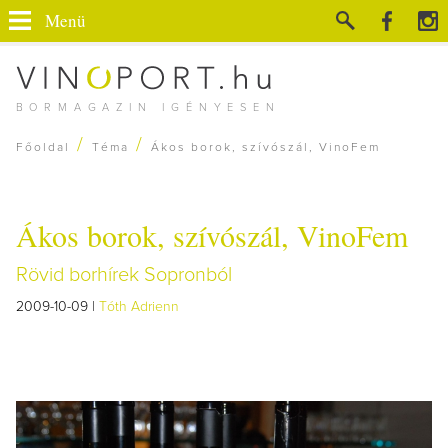
Menü
BORMAGAZIN IGÉNYESEN
/
/
Főoldal
Téma
Ákos borok, szívószál, VinoFem
Ákos borok, szívószál, VinoFem
Rövid borhírek Sopronból
2009-10-09 |
Tóth Adrienn