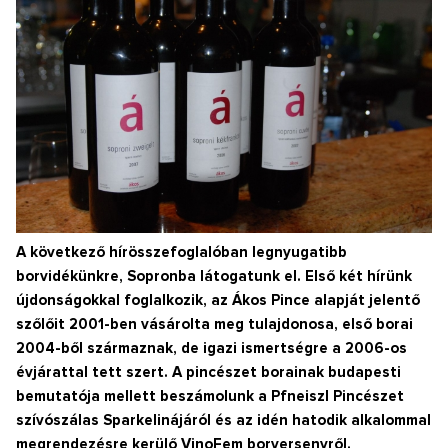
A következő hírösszefoglalóban legnyugatibb
borvidékünkre, Sopronba látogatunk el. Első két hírünk
újdonságokkal foglalkozik, az Ákos Pince alapját jelentő
szőlőit 2001-ben vásárolta meg tulajdonosa, első borai
2004-ből származnak, de igazi ismertségre a 2006-os
évjárattal tett szert. A pincészet borainak budapesti
bemutatója mellett beszámolunk a Pfneiszl Pincészet
szívószálas Sparkelinájáról és az idén hatodik alkalommal
megrendezésre kerülő VinoFem borversenyről.