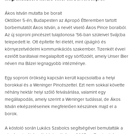
Ákos István mutatta be borait
Október 5-én, Budapesten az Apropó Étteremben tartott
borbemutatót Ákos István, a nevét viselő Ákos Pince boraiból.
Az új soproni pincészet tulajdonosa ’56-ban szüleivel Svájcba
telepedett le. Ott építette fel életét, mint újságíró és
környezetvédelmi kommunikációs szakember. Tizenkét évvel
ezelőtt barátaival megalapított egy sörfőzdét, amely Unser Bier
néven ma Bázel legnagyobb intézménye.
Egy soproni örökség kapcsán került kapcsolatba a helyi
borokkal és a Weninger Pincészettel. Ezt nem sokkal követte
néhány hektár helyi szőlő felvásárlása, valamint egy
megállapodás, amely szerint a Weninger tudással, de Ákos
István elképzeléseinek megfelelően készülnek majd el a
borok.
A kóstoló során Lukács Szabolcs segítségével bemutatták a