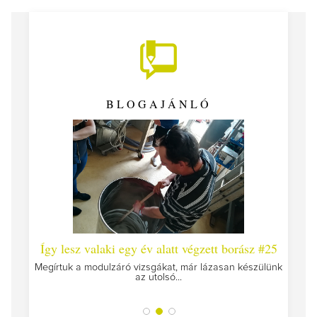
BLOGAJÁNLÓ
 #26 -
Így lesz valaki egy év alatt végzett borász #25
Így l
Megírtuk a modulzáró vizsgákat, már lázasan készülünk
az utolsó...
tokat
A jár