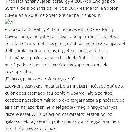
pincészet néhány újabb borát, így a 2007-es Zweigelt és
Syrah-t, de a poharakba került a 2007-es Merlot, a Soproni
Cuvée és a 2006-os Spern Steiner Kékfrankos is.
A borsort a Dr. Réthly Antalról elnevezett 2007-es Réthly
Cuvée zárta, amelyet Ákos István dédapja iránti tiszteletből
készített el cabernet sauvignon, syrah és merlot szőlőfajtákból.
Réthly Antal meteorológus, egyetemi tanár, a földrajzi
tudományok professzora volt, akinek több évtizedes
megfigyelései most a klímaváltozás kapcsán kerültek
középpontba.
„Fiatalos, pimasz és pofonegyszerű”
Ezekkel a szavakkal mutatta be a Pfneiszl Pincészet legújabb,
különleges csomagolású borát. A Sparkelinát, a zenitből
készített habzóbort már több éve forgalmazza a pincészet, ez
alkalommal azonban nem elégedtek meg a hagyományos
kiszereléssel. A kis palackos, csavarzárral ellátott borból
nyitáskor előbújó élénk, pink színű szívószál egyáltalán nem
mondható megszokottnak.