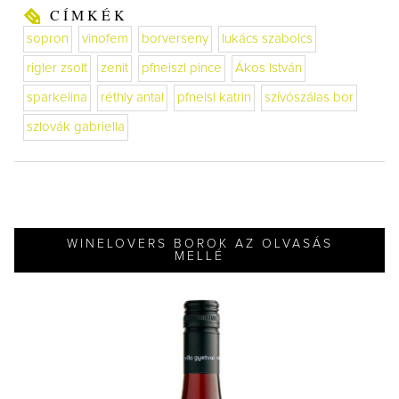
CÍMKÉK
sopron
vinofem
borverseny
lukács szabolcs
rigler zsolt
zenit
pfneiszl pince
Ákos István
sparkelina
réthly antal
pfneisl katrin
szívószálas bor
szlovák gabriella
WINELOVERS BOROK AZ OLVASÁS
MELLÉ