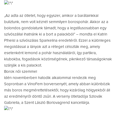
„Az adta az ötletet, hogy egyszer, amikor a barátainkkal
buliztunk, nem volt kéznél semmilyen borospohár. Akkor az a
bolondos gondolatunk támadt, hogy a legstílusosabban egy
szívószállal ihatnánk ki a bort a palackból” – mondta el Katrin
Pfneisl a szívószálas Sparkelina eredetéről. Ezzel a különleges
megoldással a lányok azt a réteget célozták meg, amely
esetenként lemond a pohár használatáról, így partikra,
klubokba, fogadások közönségének, piknikező társaságoknak
szánják a kis palackot.
Borok női szemmel
Idén novemberben hatodik alkalommal rendezik meg
Sopronban a VinoFem borversenyét, amely abban különbözik
más boros megmérettetésektől, hogy kizárólag hölgyekből áll
az eredményről döntő zsűri. A verseny ötletadója Szlovák
Gabriella, a Szent László Borlovagrend kancellárja.