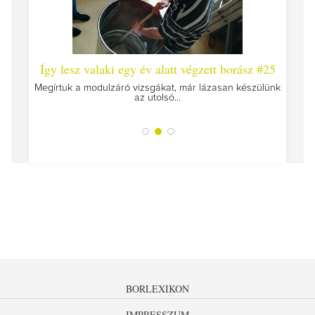
 #26 -
Így lesz valaki egy év alatt végzett borász #25
Így l
Megírtuk a modulzáró vizsgákat, már lázasan készülünk
az utolsó...
tokat
A jár
BORLEXIKON
IMPRESSZUM