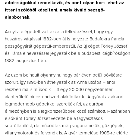
adottságokkal rendelkezik, és pont olyan bort lehet az
itteni szőlőből készíteni, amely kiváló pezsgő-
alapbornak.
Annyira elégedett volt ezzel a felfedezéssel, hogy egy
huszáros vágással 1882-ben át is helyezte Budafokra francia
pezsgőgyárát gépestül-emberestül. Az új céget Törley József
és Társa elnevezéssel jegyezték be a budapesti cégbíróságon
1882. augusztus 1-én.
Az üzem beindult olyannyira, hogy pár éven belül bővítésre
szorult, így 1890-ben áthelyezték az Anna utcába – ahol
részben ma is működik -, itt egy 20 000 négyzetméter
alapterületű pincerendszert alakítottak ki. A gyárat az akkori
legmodernebb gépekkel szerelték fel, az európai
élmezőnyben is a legkorszerűbbek közé számított. Hazánkban
elsőként Törley József vezette be a fagyasztásos
seprőtlenítést, de működtek még vagonemelők, gőzgépek,
villanymotorok és felvonók is. A gyár termelése 1905-re elérte