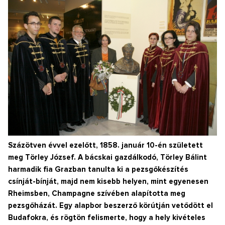
Százötven évvel ezelőtt, 1858. január 10-én született
meg Törley József. A bácskai gazdálkodó, Törley Bálint
harmadik fia Grazban tanulta ki a pezsgőkészítés
csínját-bínját, majd nem kisebb helyen, mint egyenesen
Rheimsben, Champagne szívében alapította meg
pezsgőházát. Egy alapbor beszerző körútján vetődött el
Budafokra, és rögtön felismerte, hogy a hely kivételes