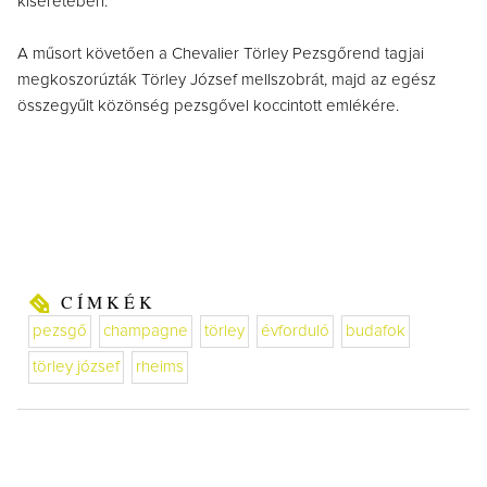
kíséretében.
A műsort követően a Chevalier Törley Pezsgőrend tagjai
megkoszorúzták Törley József mellszobrát, majd az egész
összegyűlt közönség pezsgővel koccintott emlékére.
CÍMKÉK
pezsgő
champagne
törley
évforduló
budafok
törley józsef
rheims