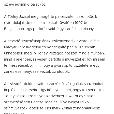
az évi egymillió palackot.
A Törley József még megérte pincészete huszonötödik
évfordulóját, de ezt nem sokkal követően 1907-ben,
Belgiumban, egy perforált vakbélgyulladásban elhunyt.
A névadó születésnapjának százötvenedik évfordulóját a
Magyar Kereskedelmi és Vendéglátóipari Múzeumban
ünnepelték meg. A Törley Pezsgőpincészet mind a múltban,
mind a jelenben, szívesen pártolta a művészeket. Így mi sem
természetesebb, mint hogy a gyáralapító tiszteletére egy
zenés eseményt szerveztek az utódok.
A századfordulón divatos szerzőktől válogattak sanzonokat,
kuplékat és verseket, így könnyen lehet, hogy felcsendültek
Törley József személyes kedvencei is. A Törley Szalon
szervezésében Bencze Ilona és Hűvösvölgyi Ildikó
színművészek léptek fel Neumark Zoltán zongoraművész