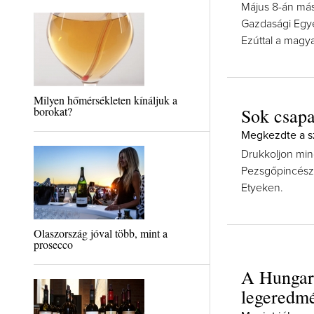
Május 8-án más
Gazdasági Egye
Ezúttal a magya
Milyen hőmérsékleten kínáljuk a
borokat?
Sok csapa
Megkezdte a sz
Drukkoljon min
Pezsgőpincésze
Etyeken.
Olaszország jóval több, mint a
prosecco
A Hungar
legeredm