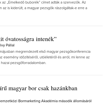
 az „Emelkedő buborék” címet adták a szervezők. Az
 az is kiderült, a magyar pezsgők rászolgáltak-e erre a
Így lesz valaki egy év alatt végz
t óvatosságra intenék”
borász #26 - tényleg a legutols
poszt
lvy Pállal
Az extra ráadás fotók mellett a legjo
 májusban megrendezett első magyar pezsgőkonferencia
pillanatokat válogattam össze...
z esemény időzítéséről, utóéletéről és arról, mi lenne az
 a hazai pezsgőforradalomban.
írű magyar bor csak hazánkban
Nemzetközi Bormarketing Akadémia második állomásáról