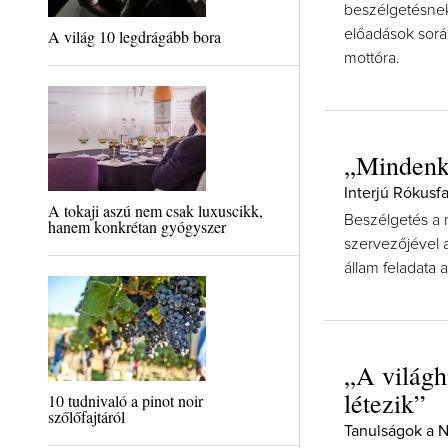
beszélgetésnek
A világ 10 legdrágább bora
előadások során
mottóra.
„Mindenki
Interjú Rókusfa
A tokaji aszú nem csak luxuscikk,
Beszélgetés a
hanem konkrétan gyógyszer
szervezőjével a
állam feladata
„A világh
létezik”
10 tudnivaló a pinot noir
szőlőfajtáról
Tanulságok a 