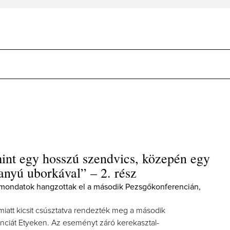
int egy hosszú szendvics, közepén egy
vanyú uborkával” – 2. rész
ondatok hangzottak el a második Pezsgőkonferencián,
miatt kicsit csúsztatva rendezték meg a második
ciát Etyeken. Az eseményt záró kerekasztal-