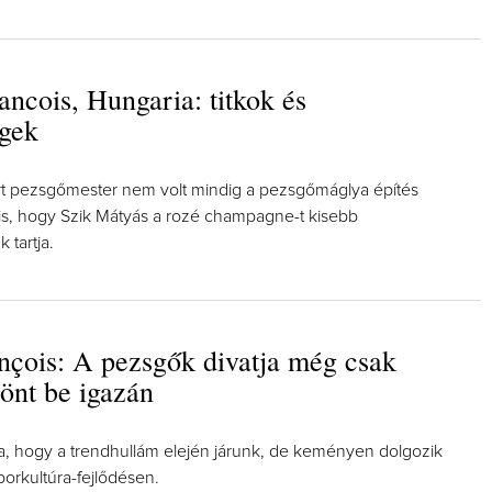
ancois, Hungaria: titkok és
égek
t pezsgőmester nem volt mindig a pezsgőmáglya építés
 is, hogy Szik Mátyás a rozé champagne-t kisebb
 tartja.
nçois: A pezsgők divatja még csak
önt be igazán
ja, hogy a trendhullám elején járunk, de keményen dolgozik
borkultúra-fejlődésen.