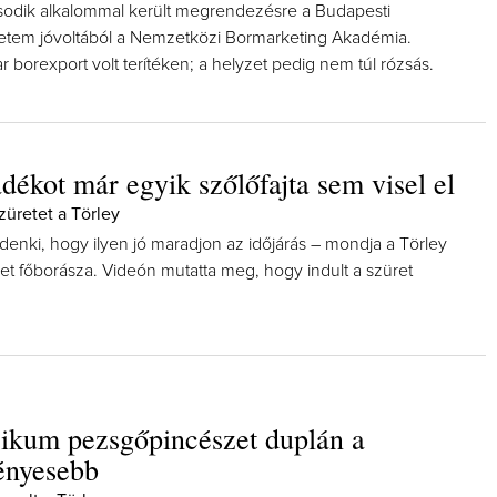
odik alkalommal került megrendezésre a Budapesti
tem jóvoltából a Nemzetközi Bormarketing Akadémia.
r borexport volt terítéken; a helyzet pedig nem túl rózsás.
dékot már egyik szőlőfajta sem visel el
üretet a Törley
denki, hogy ilyen jó maradjon az időjárás – mondja a Törley
t főborásza. Videón mutatta meg, hogy indult a szüret
ikum pezsgőpincészet duplán a
ényesebb