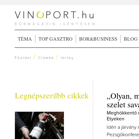
BORMAGAZIN IGÉNYESEN
TÉMA
TOP GASZTRO
BOR&BUSINESS
BLOG
/
/
Főoldal
Címkék
törley
Legnépszerűbb cikkek
„Olyan, m
szelet sa
Meghökkentő m
Etyeken
Idén a járvány 
Pezsgőkonferen