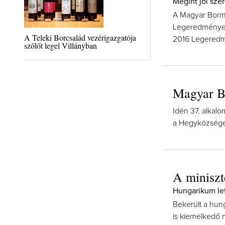
Megint jól szer
A Magyar Bormu
Legeredményes
A Teleki Borcsalád vezérigazgatója
2016 Legeredmé
szőlőt legel Villányban
Magyar Bo
Idén 37. alkal
a Hegyközségek
A miniszt
Hungarikum let
Bekerült a hun
is kiemelkedő n