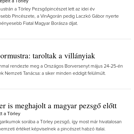
epelt a Törley
strán a Törley Pezsgőpincészet lett az idei év
ebb Pincészete, a VinAgorán pedig Laczkó Gábor nyerte
nyesebb Fiatal Magyar Borásza díjat.
rmustra: taroltak a villányiak
ommal rendezte meg a Országos Borversenyt május 24-25-én
 Nemzeti Tanácsa: a siker minden eddigit felülmúlt.
er is meghajolt a magyar pezsgő előtt
t a Törley
garikumok sorába a Törley pezsgő, így most már hivatalosan
emzeti értéket képviselnek a pincészet habzó italai.