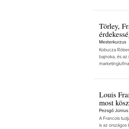
Törley, Fr
érdekess
Mesterkurzus
Kobucza Róber
bajnoka, és az
marketinglufinak
Louis Fra
most kösz
Pezsgő Június
A Francois tud
is az országos 