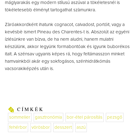
máglyarakás egy modern stílusú aszúval a tökéletesnél is
tökéletesebb élményt tartogathat szàmunkra.
Zàróakkordként ihatunk cognacot, calvadost, portóit, vagy a
kevésbè ismert Pineau des Charentes-t is. Abszolút az egyéni
ízlésünkre van bízva, de ha nem aludni, hanem mulatni
készülünk, akkor legyünk formabontóak és igyunk buborékos
italt. A szénsav ugyanis képes rá, hogy feltámasszon minket
hamvainkból akár egy sokfogásos, szénhidrátkómás
vacsorakiképzés után is.
CÍMKÉK
sommelier
gasztronómia
bor-étel párosítás
pezsgő
fehérbor
vörösbor
desszert
aszú