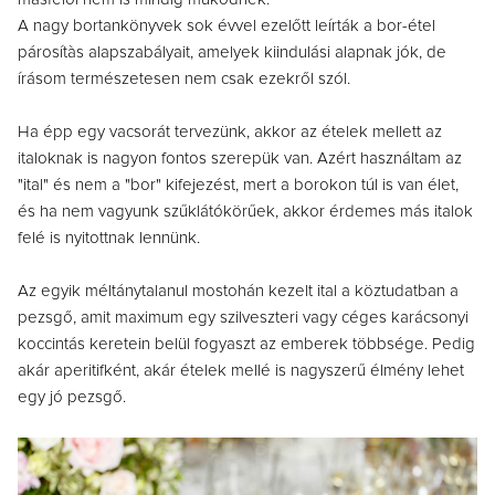
A nagy bortankönyvek sok évvel ezelőtt leírták a bor-étel
párosítàs alapszabályait, amelyek kiindulási alapnak jók, de
írásom természetesen nem csak ezekről szól.
Ha épp egy vacsorát tervezünk, akkor az ételek mellett az
italoknak is nagyon fontos szerepük van. Azért használtam az
"ital" és nem a "bor" kifejezést, mert a borokon túl is van élet,
és ha nem vagyunk szűklátókörűek, akkor érdemes más italok
felé is nyitottnak lennünk.
Az egyik méltánytalanul mostohán kezelt ital a köztudatban a
pezsgő, amit maximum egy szilveszteri vagy céges karácsonyi
koccintás keretein belül fogyaszt az emberek többsége. Pedig
akár aperitifként, akár ételek mellé is nagyszerű élmény lehet
egy jó pezsgő.