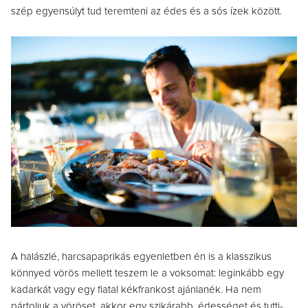
szép egyensúlyt tud teremteni az édes és a sós ízek között.
A halászlé, harcsapaprikás egyenletben én is a klasszikus
könnyed vörös mellett teszem le a voksomat: leginkább egy
kadarkát vagy egy fiatal kékfrankost ajánlanék. Ha nem
pártoljuk a vöröset, akkor egy szikárabb, édességet és tutti-