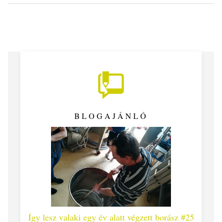
BLOGAJÁNLÓ
 #26 -
Így lesz valaki egy év alatt végzett borász #25
Így l