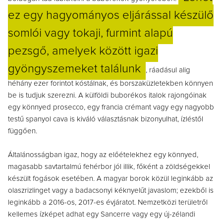
ez egy hagyományos eljárással készülő
somlói vagy tokaji, furmint alapú
pezsgő, amelyek között igazi
gyöngyszemeket találunk
, ráadásul alig
héhány ezer forintot kóstálnak, és borszaküzletekben könnyen
be is tudjuk szerezni. A külföldi buborékos italok rajongóinak
egy könnyed prosecco, egy francia crémant vagy egy nagyobb
testű spanyol cava is kiváló választásnak bizonyulhat, ízléstől
függően.
Általánosságban igaz, hogy az előételekhez egy könnyed,
magasabb savtartalmú fehérbor jól illik, főként a zöldségekkel
készült fogások esetében. A magyar borok közül leginkább az
olaszrizlinget vagy a badacsonyi kéknyelűt javaslom; ezekből is
leginkább a 2016-os, 2017-es évjáratot. Nemzetközi területről
kellemes ízképet adhat egy Sancerre vagy egy új-zélandi