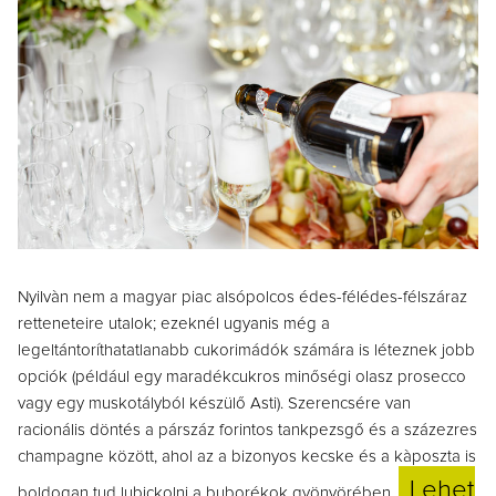
Nyilvàn nem a magyar piac alsópolcos édes-félédes-félszáraz
retteneteire utalok; ezeknél ugyanis még a
legeltántoríthatatlanabb cukorimádók számára is léteznek jobb
opciók (például egy maradékcukros minőségi olasz prosecco
vagy egy muskotályból készülő Asti). Szerencsére van
racionális döntés a párszáz forintos tankpezsgő és a százezres
champagne között, ahol az a bizonyos kecske és a kàposzta is
Lehet
boldogan tud lubickolni a buborékok gyönyörében.