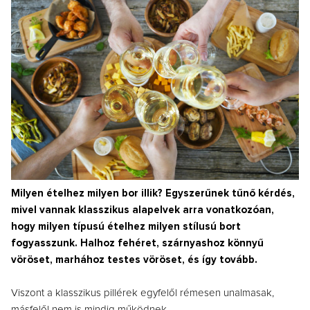
Milyen ételhez milyen bor illik? Egyszerűnek tűnő kérdés,
mivel vannak klasszikus alapelvek arra vonatkozóan,
hogy milyen típusú ételhez milyen stílusú bort
fogyasszunk. Halhoz fehéret, szárnyashoz könnyű
vöröset, marhához testes vöröset, és így tovább.
Viszont a klasszikus pillérek egyfelől rémesen unalmasak,
másfelől nem is mindig működnek.