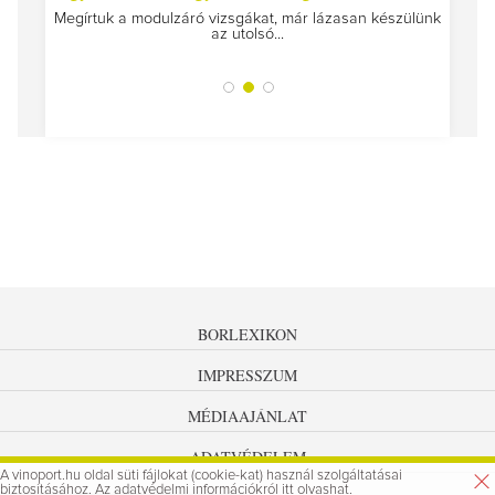
Megírtuk a modulzáró vizsgákat, már lázasan készülünk
az utolsó...
tokat
A jár
BORLEXIKON
IMPRESSZUM
MÉDIAAJÁNLAT
ADATVÉDELEM
A vinoport.hu oldal süti fájlokat (cookie-kat) használ szolgáltatásai
biztosításához. Az
adatvédelmi információkról
itt olvashat.