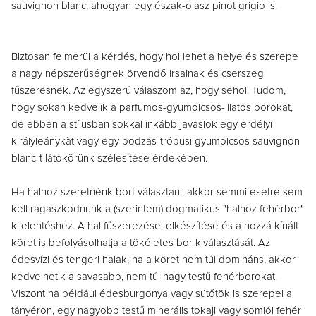
sauvignon blanc, ahogyan egy észak-olasz pinot grigio is.
Biztosan felmerül a kérdés, hogy hol lehet a helye és szerepe
a nagy népszerűségnek örvendő Irsainak és cserszegi
fűszeresnek. Az egyszerű válaszom az, hogy sehol. Tudom,
hogy sokan kedvelik a parfümös-gyümölcsös-illatos borokat,
de ebben a stílusban sokkal inkább javaslok egy erdélyi
királyleánykàt vagy egy bodzás-trópusi gyümölcsös sauvignon
blanc-t látókörünk szélesítése érdekében.
Ha halhoz szeretnénk bort választani, akkor semmi esetre sem
kell ragaszkodnunk a (szerintem) dogmatikus "halhoz fehérbor"
kijelentéshez. A hal fűszerezése, elkészítése és a hozzá kínált
köret is befolyásolhatja a tökéletes bor kiválasztását. Az
édesvízi és tengeri halak, ha a köret nem túl domináns, akkor
kedvelhetik a savasabb, nem túl nagy testű fehérborokat.
Viszont ha például édesburgonya vagy sütőtök is szerepel a
tányéron, egy nagyobb testű minerális tokaji vagy somlói fehér