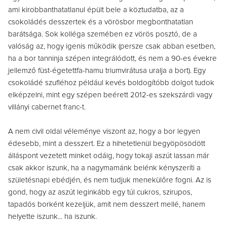
ami kirobbanthatatlanul épült bele a köztudatba, az a
csokoládés desszertek és a vörösbor megbonthatatlan
barátsága. Sok kolléga szemében ez vörös posztó, de a
valóság az, hogy igenis működik (persze csak abban esetben,
ha a bor tanninja szépen integrálódott, és nem a 90-es évekre
jellemző füst-égetettfa-hamu triumvirátusa uralja a bort). Egy
csokoládé szufléhoz például kevés boldogítóbb dolgot tudok
elképzelni, mint egy szépen beérett 2012-es szekszárdi vagy
villányi cabernet franc-t.
A nem civil oldal véleménye viszont az, hogy a bor legyen
édesebb, mint a desszert. Ez a hihetetlenül begyöpösödött
álláspont vezetett minket odáig, hogy tokaji aszút lassan már
csak akkor iszunk, ha a nagymamánk belénk kényszeríti a
születésnapi ebédjén, és nem tudjuk menekülőre fogni. Az is
gond, hogy az aszút leginkább egy túl cukros, szirupos,
tapadós borként kezeljük, amit nem desszert mellé, hanem
helyette iszunk... ha iszunk.