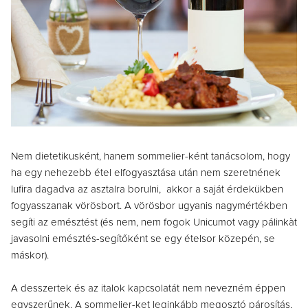
Nem dietetikusként, hanem sommelier-ként tanácsolom, hogy
ha egy nehezebb étel elfogyasztása után nem szeretnének
lufira dagadva az asztalra borulni, akkor a saját érdekükben
fogyasszanak vörösbort. A vörösbor ugyanis nagymértékben
segíti az emésztést (és nem, nem fogok Unicumot vagy pálinkàt
javasolni emésztés-segítőként se egy ételsor közepén, se
máskor).
A desszertek és az italok kapcsolatát nem nevezném éppen
egyszerűnek. A sommelier-ket leginkább megosztó párosítás,