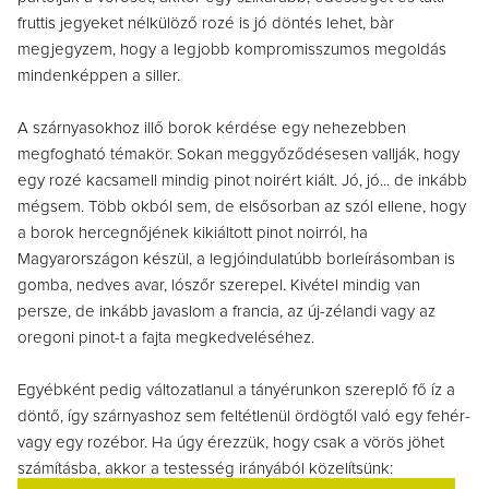
fruttis jegyeket nélkülöző rozé is jó döntés lehet, bàr
megjegyzem, hogy a legjobb kompromisszumos megoldás
mindenképpen a siller.
A szárnyasokhoz illő borok kérdése egy nehezebben
megfogható témakör. Sokan meggyőződésesen vallják, hogy
egy rozé kacsamell mindig pinot noirért kiált. Jó, jó... de inkább
mégsem. Több okból sem, de elsősorban az szól ellene, hogy
a borok hercegnőjének kikiáltott pinot noirról, ha
Magyarországon készül, a legjóindulatúbb borleírásomban is
gomba, nedves avar, lószőr szerepel. Kivétel mindig van
persze, de inkább javaslom a francia, az új-zélandi vagy az
oregoni pinot-t a fajta megkedveléséhez.
Egyébként pedig változatlanul a tányérunkon szereplő fő íz a
döntő, így szárnyashoz sem feltétlenül ördögtől való egy fehér-
vagy egy rozébor. Ha úgy érezzük, hogy csak a vörös jöhet
számításba, akkor a testesség irányából közelítsünk: