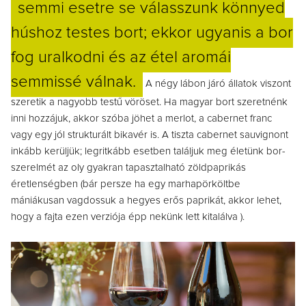
semmi esetre se válasszunk könnyed
húshoz testes bort; ekkor ugyanis a bor
fog uralkodni és az étel aromái
semmissé válnak.
A négy lábon járó állatok viszont
szeretik a nagyobb testű vöröset. Ha magyar bort szeretnénk
inni hozzájuk, akkor szóba jöhet a merlot, a cabernet franc
vagy egy jól strukturált bikavér is. A tiszta cabernet sauvignont
inkább kerüljük; legritkább esetben találjuk meg életünk bor-
szerelmét az oly gyakran tapasztalható zöldpaprikás
éretlenségben (bár persze ha egy marhapörköltbe
mániákusan vagdossuk a hegyes erős paprikát, akkor lehet,
hogy a fajta ezen verziója épp nekünk lett kitalálva ).