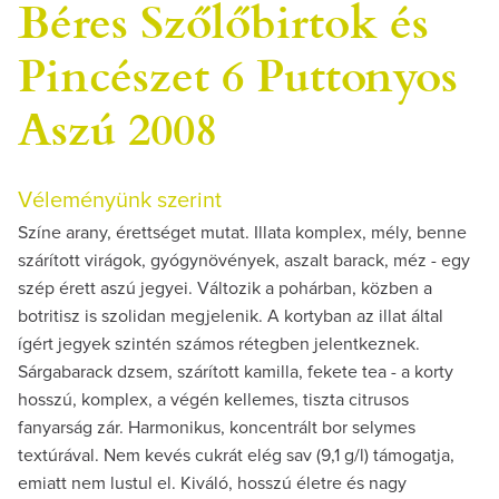
Béres Szőlőbirtok és
Pincészet 6 Puttonyos
Aszú 2008
Véleményünk szerint
Színe arany, érettséget mutat. Illata komplex, mély, benne
szárított virágok, gyógynövények, aszalt barack, méz - egy
szép érett aszú jegyei. Változik a pohárban, közben a
botritisz is szolidan megjelenik. A kortyban az illat által
ígért jegyek szintén számos rétegben jelentkeznek.
Sárgabarack dzsem, szárított kamilla, fekete tea - a korty
hosszú, komplex, a végén kellemes, tiszta citrusos
fanyarság zár. Harmonikus, koncentrált bor selymes
textúrával. Nem kevés cukrát elég sav (9,1 g/l) támogatja,
emiatt nem lustul el. Kiváló, hosszú életre és nagy