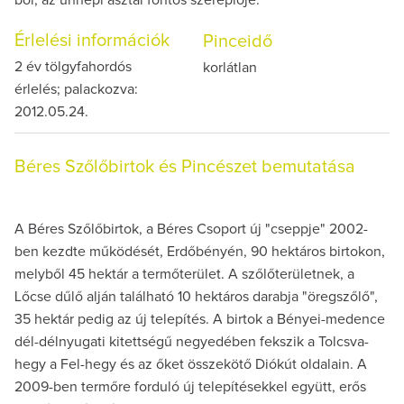
Érlelési információk
Pinceidő
2 év tölgyfahordós
korlátlan
érlelés; palackozva:
2012.05.24.
Béres Szőlőbirtok és Pincészet bemutatása
A Béres Szőlőbirtok, a Béres Csoport új "cseppje" 2002-
ben kezdte működését, Erdőbényén, 90 hektáros birtokon,
melyből 45 hektár a termőterület. A szőlőterületnek, a
Lőcse dűlő alján található 10 hektáros darabja "öregszőlő",
35 hektár pedig az új telepítés. A birtok a Bényei-medence
dél-délnyugati kitettségű negyedében fekszik a Tolcsva-
hegy a Fel-hegy és az őket összekötő Diókút oldalain. A
2009-ben termőre forduló új telepítésekkel együtt, erős