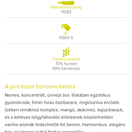
Palackmennyiség
11082
Ár
11500 ft
Fajtaösszetétel
70% furmint
30% hárslevelű
A pincészet borbemutatása
Nemes, koncentrált, ünnepi bor. Illatában egzotikus
gyümölcsök, fehér húsú őszibarack, ringlószilva érződik.
Ízében rendkívül komplex, mangó, akácméz, kajszibarack,
és a kétéves tölgyfahordós érlelésnek köszönhetően
vanília aromák fedezhetők fel benne. Harmonikus, elegáns
bor, az ünnepi asztal fontos szereplője.