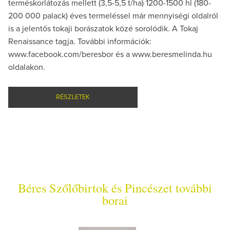
terméskorlátozás mellett (3,5-5,5 t/ha) 1200-1500 hl (180-
200 000 palack) éves termeléssel már mennyiségi oldalról
is a jelentős tokaji borászatok közé sorolódik. A Tokaj
Renaissance tagja. További információk:
www.facebook.com/beresbor és a www.beresmelinda.hu
oldalakon.
RÉSZLETEK
Béres Szőlőbirtok és Pincészet további
borai