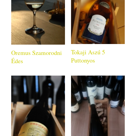
Tokaji Aszú 5
Oremus Szamorodni
Puttonyos
Édes