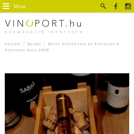
Menü
BORMAGAZIN IGÉNYESEN
/
/
Főoldal
Borbár
Béres Szőlőbirtok és Pincészet 6
Puttonyos Aszú 2008