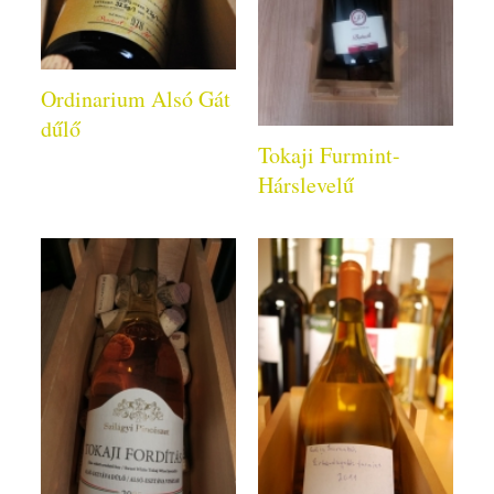
Ordinarium Alsó Gát
dűlő
Tokaji Furmint-
Hárslevelű