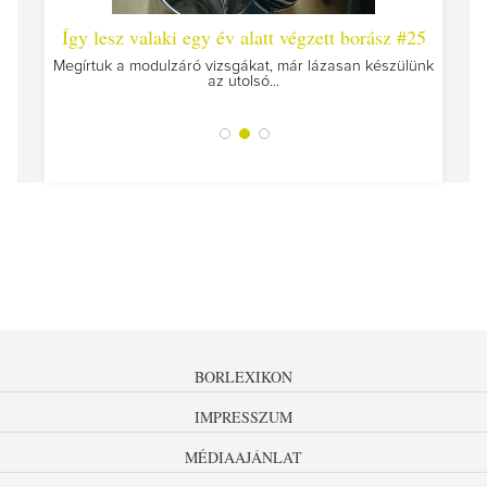
 #26 -
Így lesz valaki egy év alatt végzett borász #25
Így l
Megírtuk a modulzáró vizsgákat, már lázasan készülünk
az utolsó...
tokat
A jár
BORLEXIKON
IMPRESSZUM
MÉDIAAJÁNLAT