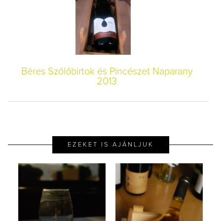
Béres Szőlőbirtok és Pincészet Naparany
2013
EZEKET IS AJÁNLJUK