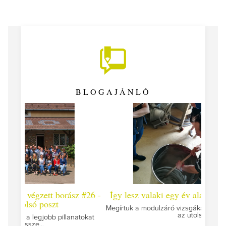
BLOGAJÁNLÓ
 #26 -
Így lesz valaki egy év alatt végzett borász #25
Így l
Megírtuk a modulzáró vizsgákat, már lázasan készülünk
az utolsó...
tokat
A jár