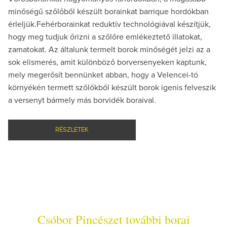
minőségű szőlőből készült borainkat barrique hordókban
érleljük.Fehérborainkat reduktív technológiával készítjük,
hogy meg tudjuk őrizni a szőlőre emlékeztető illatokat,
zamatokat. Az általunk termelt borok minőségét jelzi az a
sok elismerés, amit különböző borversenyeken kaptunk,
mely megerősít bennünket abban, hogy a Velencei-tó
környékén termett szőlőkből készült borok igenis felveszik
a versenyt bármely más borvidék boraival.
RÉSZLETEK
Csóbor Pincészet további borai