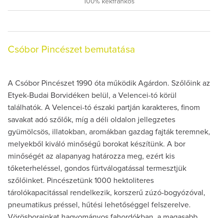
100% kékfrankos
Csóbor Pincészet bemutatása
A Csóbor Pincészet 1990 óta működik Agárdon. Szőlőink az
Etyek-Budai Borvidéken belül, a Velencei-tó körül
találhatók. A Velencei-tó északi partján karakteres, finom
savakat adó szőlők, míg a déli oldalon jellegzetes
gyümölcsös, illatokban, aromákban gazdag fajták teremnek,
melyekből kiváló minőségű borokat készítünk. A bor
minőségét az alapanyag határozza meg, ezért kis
tőketerheléssel, gondos fürtválogatással termesztjük
szőlőinket. Pincészetünk 1000 hektoliteres
tárolókapacitással rendelkezik, korszerű zúzó-bogyózóval,
pneumatikus préssel, hűtési lehetőséggel felszerelve.
Vörösborainkat hagyományos fahordókban, a magasabb