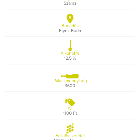
Száraz
Borvidék
Etyek-Buda
Alkohol %
12,5 %
Palackmennyiség
3600
Ár
1100 Ft
Fajtaösszetétel