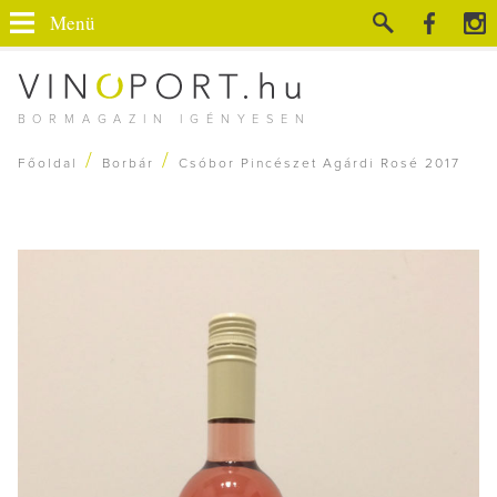
Menü
BORMAGAZIN IGÉNYESEN
/
/
Főoldal
Borbár
Csóbor Pincészet Agárdi Rosé 2017