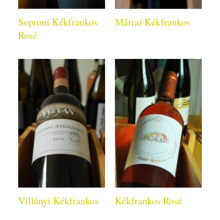
Soproni Kékfrankos
Mátrai Kékfrankos
Rosé
Villányi Kékfrankos
Kékfrankos Rosé