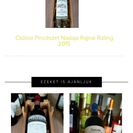
Csóbor Pincészet Nadapi Rajnai Rizling
2015
EZEKET IS AJÁNLJUK