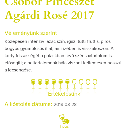
Csóbor Pincészet
Agárdi Rosé 2017
Véleményünk szerint
Közepesen intenzív lazac szín, igazi tutti-fruttis, piros
bogyós gyümölcsös illat, ami ízében is visszaköszön. A
korty frissességét a palackban lévő szénsavtartalom is
elősegíti; a beltartalomnak hála viszont kellemesen hosszú
a lecsengése.
Értékelésünk
A kóstolás dátuma:
2018-03-28
Típus