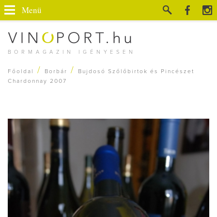
Menü
BORMAGAZIN IGÉNYESEN
/
/
Főoldal
Borbár
Bujdosó Szőlőbirtok és Pincészet
Chardonnay 2007