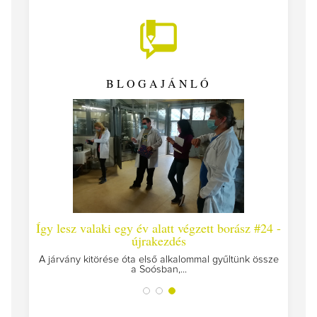
BLOGAJÁNLÓ
z #25
Így lesz valaki egy év alatt végzett borász #24 -
újrakezdés
szülünk
A járvány kitörése óta első alkalommal gyűltünk össze
a Soósban,...