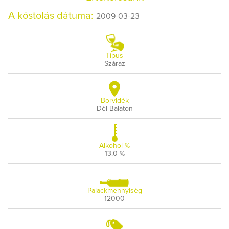
A kóstolás dátuma:
2009-03-23
Típus
Száraz
Borvidék
Dél-Balaton
Alkohol %
13.0 %
Palackmennyiség
12000