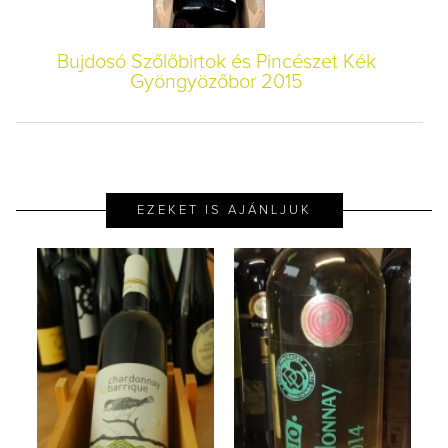
Bujdosó Szőlőbirtok és Pincészet Kék
Gyöngyözőbor 2015
EZEKET IS AJÁNLJUK