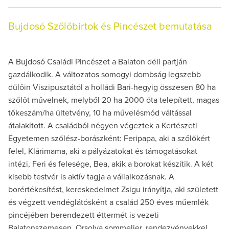
Bujdosó Szőlőbirtok és Pincészet bemutatása
A Bujdosó Családi Pincészet a Balaton déli partján
gazdálkodik. A változatos somogyi dombság legszebb
dűlőin Viszipusztától a holládi Bari-hegyig összesen 80 ha
szőlőt művelnek, melyből 20 ha 2000 óta telepített, magas
tőkeszám/ha ültetvény, 10 ha művelésmód váltással
átalakított. A családból négyen végeztek a Kertészeti
Egyetemen szőlész-borászként: Feripapa, aki a szőlőkért
felel, Klárimama, aki a pályázatokat és támogatásokat
intézi, Feri és felesége, Bea, akik a borokat készítik. A két
kisebb testvér is aktív tagja a vállalkozásnak. A
borértékesítést, kereskedelmet Zsigu irányítja, aki született
és végzett vendéglátósként a család 250 éves műemlék
pincéjében berendezett éttermét is vezeti
Balatonszemesen. Orsolya sommelier, rendezvényekkel,