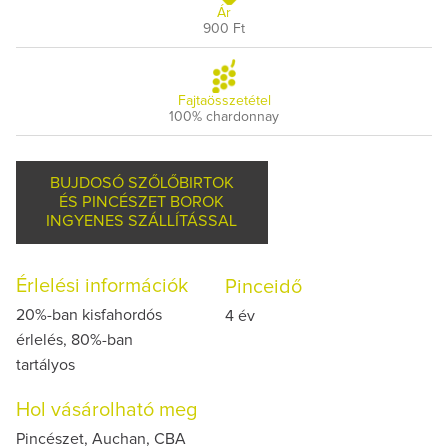
Ár
900 Ft
Fajtaösszetétel
100% chardonnay
BUJDOSÓ SZŐLŐBIRTOK
ÉS PINCÉSZET BOROK
INGYENES SZÁLLÍTÁSSAL
Érlelési információk
Pinceidő
20%-ban kisfahordós
4 év
érlelés, 80%-ban
tartályos
Hol vásárolható meg
Pincészet, Auchan, CBA