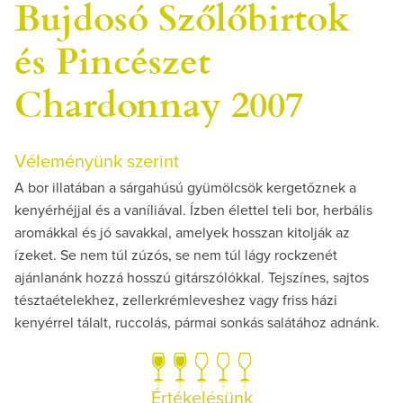
Bujdosó Szőlőbirtok
és Pincészet
Chardonnay 2007
Véleményünk szerint
A bor illatában a sárgahúsú gyümölcsök kergetőznek a
kenyérhéjjal és a vaníliával. Ízben élettel teli bor, herbális
aromákkal és jó savakkal, amelyek hosszan kitolják az
ízeket. Se nem túl zúzós, se nem túl lágy rockzenét
ajánlanánk hozzá hosszú gitárszólókkal. Tejszínes, sajtos
tésztaételekhez, zellerkrémleveshez vagy friss házi
kenyérrel tálalt, ruccolás, pármai sonkás salátához adnánk.
Értékelésünk