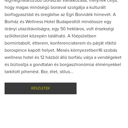
legmeghatározóbb borászati vállalkozása, melynek célja,
hogy magas minőségű boraival szolgálja a kulturált
borfogyasztást és öregbítse az Egri Borvidék hírnevét. A
Borház és Wellness Hotel Budapesttől mindössze egy
órányi utazótávolságra, egy 50 hektáros, volt érsekségi
szőlőterület közepén található. A főépületben
bormintabolt, étterem, konferenciaterem és párját ritkító
borospince kapott helyet. Mesés környezetben16 szobás
wellness hotel és 12 házból álló borfalu várja a vendégeket
és biztosítja a gondtalan és borgasztronómiai élményekkel
tarkított pihenést. Bor, élet, stílus...
RÉSZLETEK