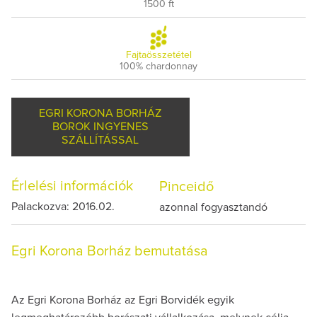
1500 ft
Fajtaösszetétel
100% chardonnay
EGRI KORONA BORHÁZ
BOROK INGYENES
SZÁLLÍTÁSSAL
Érlelési információk
Pinceidő
Palackozva: 2016.02.
azonnal fogyasztandó
Egri Korona Borház bemutatása
Az Egri Korona Borház az Egri Borvidék egyik