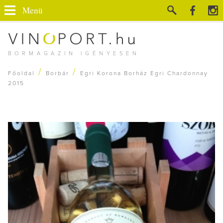
Menü
BORMAGAZIN IGÉNYESEN
/
/
Főoldal
Borbár
Egri Korona Borház Egri Chardonnay
2015