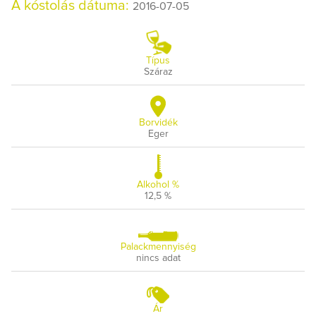
A kóstolás dátuma:
2016-07-05
Típus
Száraz
Borvidék
Eger
Alkohol %
12,5 %
Palackmennyiség
nincs adat
Ár