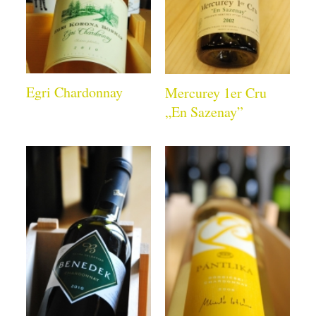
Egri Chardonnay
Mercurey 1er Cru
„En Sazenay”