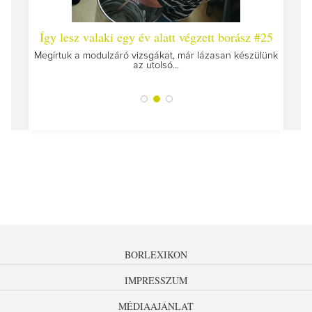
 #26 -
Így lesz valaki egy év alatt végzett borász #25
Így l
Megírtuk a modulzáró vizsgákat, már lázasan készülünk
az utolsó...
tokat
A jár
BORLEXIKON
IMPRESSZUM
MÉDIAAJÁNLAT