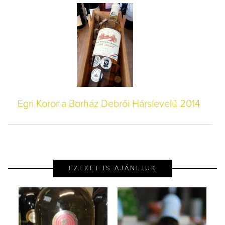
Egri Korona Borház Debrői Hárslevelű 2014
EZEKET IS AJÁNLJUK