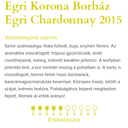
Egri Korona Borház
Egri Chardonnay 2015
Véleményünk szerint
Színe szalmasárga. Illata fülledt, buja, enyhén fémes. Az
aromatika visszafogott: trópusi gyümölcsök, érett
csonthéjasok, meleg, túlérett karakter jellemzi. A kortyban
jelentős test, a bor lomhán mozog a pohárban is. A korty is
visszafogott, benne fehér húsú őszibarack,
barackmagos/mandulás kesernye. Közepes hossz, kitölti a
szájat, krémes textúra. Fiatalságához képest meglepően
fejlett. Remek ár-érték arányú!
Értékelésünk