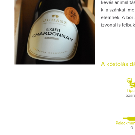
kevés animalitás
ki a szánkat, m
elemnek. A bor 
ízvonal is felbu
A kóstolás 
Típu
Szár
Palackmen
0