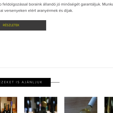
 feldolgozással boraink állandó jó minőségét garantáljuk. Munk
zai versenyeken elért aranyérmek és díjak.
RÉSZLETEK
EZEKET IS AJÁNLJUK