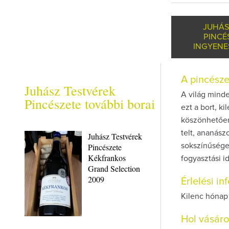
JUHÁS
PINCÉ
INGYENE
A pincész
Juhász Testvérek
A világ minde
Pincészete további borai
ezt a bort, k
köszönhetően 
telt, ananász
Juhász Testvérek
Pincészete
sokszínűsége 
Kékfrankos
fogyasztási i
Grand Selection
2009
Érlelési i
Kilenc hónap 
Hol vásár