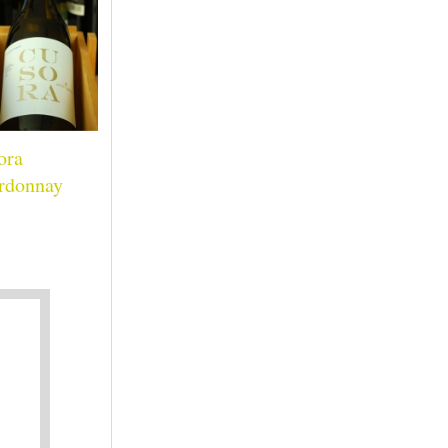
ora
rdonnay