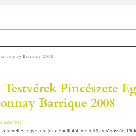
Chardonnay Barrique 2008
 Testvérek Pincészete Eg
onnay Barrique 2008
 szerint
 karamelles jegyei uralják a bor illatát, mellettük virágosság, föl