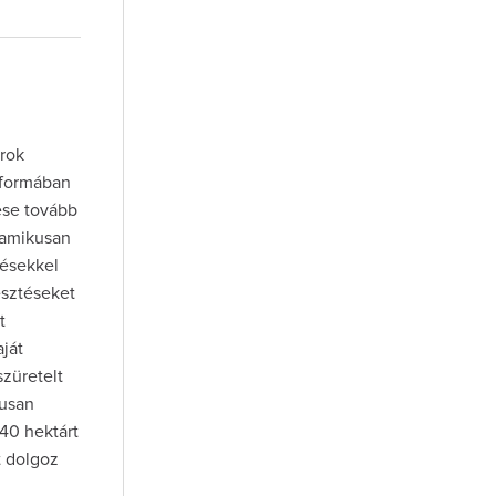
orok
s formában
ése tovább
inamikusan
zésekkel
esztéseket
t
aját
szüretelt
kusan
140 hektárt
t dolgoz
a