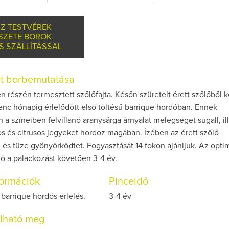
Z TESTVÉREK
SZETE BOROK
S SZÁLLÍTÁSSAL
et borbemutatása
n részén termesztett szőlőfajta. Későn szüretelt érett szőlőből k
ilenc hónapig érlelődött első töltésű barrique hordóban. Ennek
a színeiben felvillanó aranysárga árnyalat melegséget sugall, ill
os és citrusos jegyeket hordoz magában. Ízében az érett szőlő
és tüze gyönyörködtet. Fogyasztását 14 fokon ajánljuk. Az optim
dő a palackozást követően 3-4 év.
nformációk
Pinceidő
barrique hordós érlelés.
3-4 év
olható meg