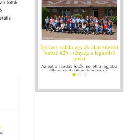
an töltik
ó
tális
egy év alatt végzett
Így lesz valaki egy év alatt végzett
Így le
ényleg a legutolsó
borász #25
oszt
Megírtuk a modulzáró vizsgákat, már
A járv
lázasan készülünk az utolsó...
g
otók mellett a legjobb
álogattam össze...
l
ay