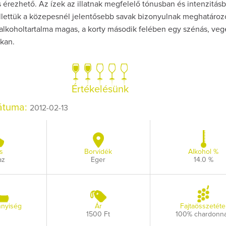
 érezhető. Az ízek az illatnak megfelelő tónusban és intenzitásb
ellettük a közepesnél jelentősebb savak bizonyulnak meghatároz
alkoholtartalma magas, a korty második felében egy szénás, vege
kkan.
Így lesz valaki 
borász #26 - t
Értékelésünk
p
dátuma:
2012-02-13
Az extra ráadás f
pillanatokat v
s
Borvidék
Alkohol %
az
Eger
14.0 %
nyiség
Ár
Fajtaösszetéte
1500 Ft
100% chardonn