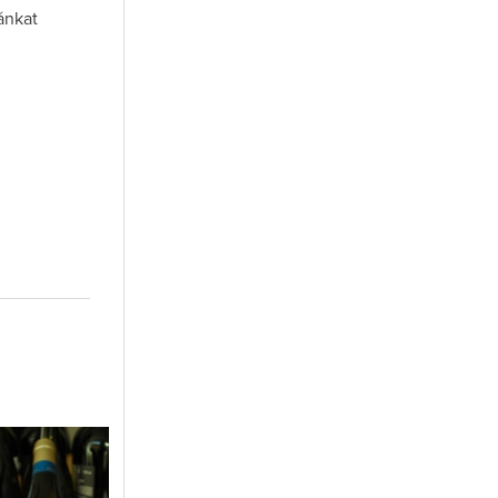
ánkat