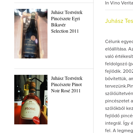
In Vino Verit
Juhász Testvérek
Pincészete Egri
Juhász Te
Bikavér
Selection 2011
Célunk egyed
előállítása. 
való értékesí
feldolgozó (p
fejlődik. 20
Juhász Testvérek
bővítettük, a
Pincészete Pinot
tervezünk.Pin
Noir Rosé 2011
szőlőültetvén
pincészetet a
szőlőkből kez
fejlődő pincé
integrál. Így
fel. A legmeg