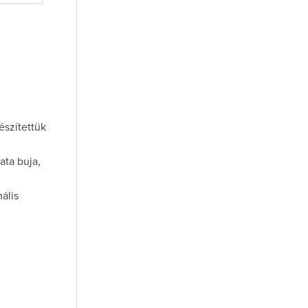
észítettük
ata buja,
ális