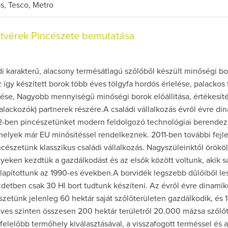
as, Tesco, Metro
stvérek Pincészete bemutatása
i karakterű, alacsony termésátlagú szőlőből készült minőségi b
Az így készített borok több éves tölgyfa hordós érlelése, palacko
tése, Nagyobb mennyiségű minőségi borok előállítása, értékesít
alackozók) partnerek részére.A családi vállalkozás évről évre d
02-ben pincészetünket modern feldolgozó technológiai berende
melyek már EU minősítéssel rendelkeznek. 2011-ben további fejl
cészetünk klasszikus családi vállalkozás. Nagyszüleinktől örököl
yeken kezdtük a gazdálkodást és az elsők között voltunk, akik s
lapítottunk az 1990-es években.A borvidék legszebb dűlőiből le
detben csak 30 Hl bort tudtunk készíteni. Az évről évre dinami
szetünk jelenleg 60 hektár saját szőlőterületen gazdálkodik, és 
 éves szinten összesen 200 hektár területről 20.000 mázsa szőlő
felelőbb termőhely kiválasztásával, a visszafogott terméssel és 