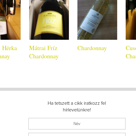
i Hërka
Mátrai Fríz
Chardonnay
Cus
nnay
Chardonnay
Cha
Ha tetszett a cikk iratkozz fel
hírlevelünkre!