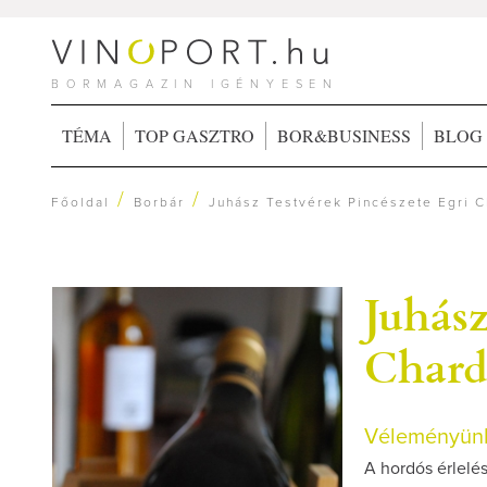
BORMAGAZIN IGÉNYESEN
TÉMA
TOP GASZTRO
BOR&BUSINESS
BLOG
/
/
Főoldal
Borbár
Juhász Testvérek Pincészete Egri 
Juhász
Chard
Véleményünk
A hordós érlelés