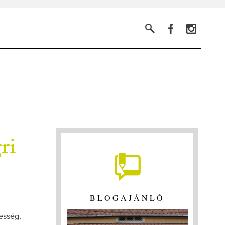
ri
BLOGAJÁNLÓ
desség,