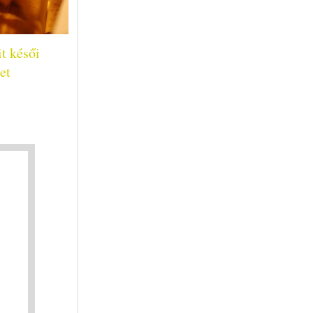
t késői
et