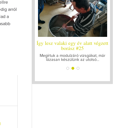
ellre
dig arról
lad a
asabb
y év alatt végzett
Így lesz valaki egy év alatt végzett
Így lesz
yleg a legutolsó
borász #25
bo
zt
Megírtuk a modulzáró vizsgákat, már
A járván
lázasan készülünk az utolsó...
gyű
k mellett a legjobb
ogattam össze...
l