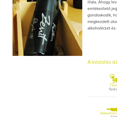
illata. Ahogy le
emlékeztető jeg
gondoskodik, hog
megkezdett úton
alkoholérzet és 
A kóstolás 
Típu
Szár
Palackmen