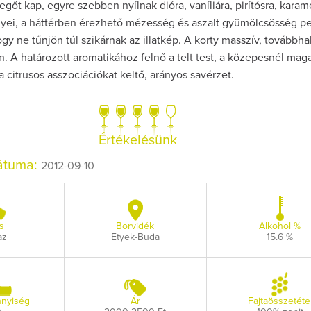
vegőt kap, egyre szebben nyílnak dióra, vaníliára, pirítósra, karam
yei, a háttérben érezhető mézesség és aszalt gyümölcsösség pe
y ne tűnjön túl szikárnak az illatkép. A korty masszív, továbbha
. A határozott aromatikához felnő a telt test, a közepesnél mag
a citrusos asszociációkat keltő, arányos savérzet.
Így lesz valaki eg
borász #26 - tén
pos
Értékelésünk
Az extra ráadás fotó
pillanatokat vál
dátuma:
2012-09-10
s
Borvidék
Alkohol %
az
Etyek-Buda
15.6 %
nyiség
Ár
Fajtaösszetéte