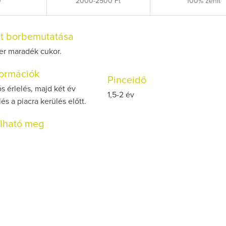
0
2000-2500 Ft
100% zenit
et borbemutatása
er maradék cukor.
nformációk
Pinceidő
s érlelés, majd két év
1,5-2 év
és a piacra kerülés előtt.
olható meg