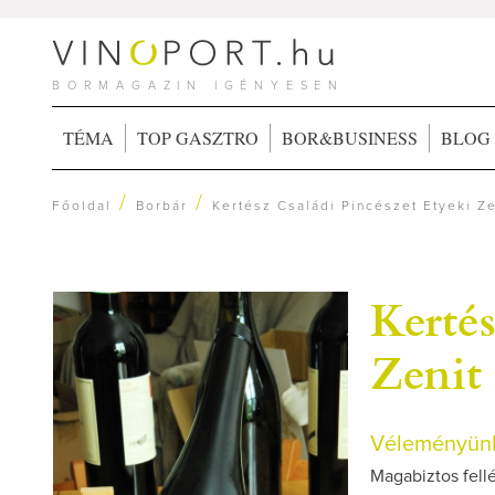
BORMAGAZIN IGÉNYESEN
TÉMA
TOP GASZTRO
BOR&BUSINESS
BLOG
/
/
Főoldal
Borbár
Kertész Családi Pincészet Etyeki Z
Kertés
Zenit
Véleményünk
Magabiztos fellé