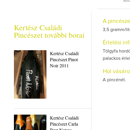
50
A pincész
Kertész Családi
3,5 gramm/lit
Pincészet további borai
Érlelési i
Tölgyfa hordó
Kertész Családi
palackos érlel
Pincészet Pinot
Noir 2011
Hol vásár
A pincénél.
Kertész Családi
Pincészet Carla
Brut Nature