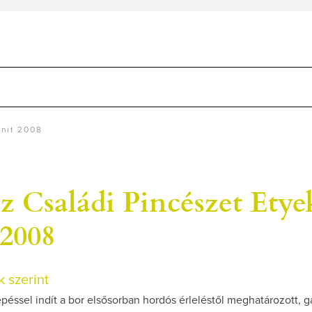
enit 2008
z Családi Pincészet Etye
 2008
 szerint
péssel indít a bor elsősorban hordós érleléstől meghatározott, 