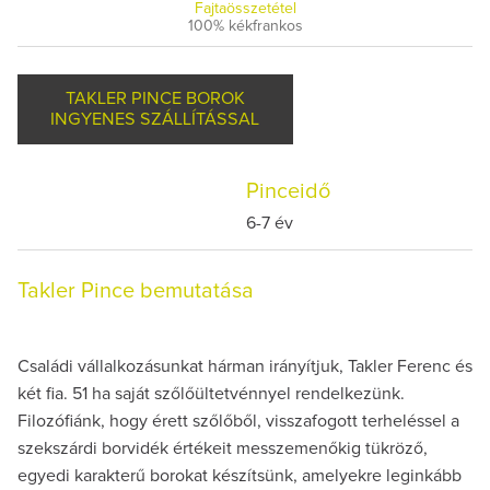
Fajtaösszetétel
100% kékfrankos
TAKLER PINCE BOROK
INGYENES SZÁLLÍTÁSSAL
Pinceidő
6-7 év
Takler Pince bemutatása
Családi vállalkozásunkat hárman irányítjuk, Takler Ferenc és
két fia. 51 ha saját szőlőültetvénnyel rendelkezünk.
Filozófiánk, hogy érett szőlőből, visszafogott terheléssel a
szekszárdi borvidék értékeit messzemenőkig tükröző,
egyedi karakterű borokat készítsünk, amelyekre leginkább