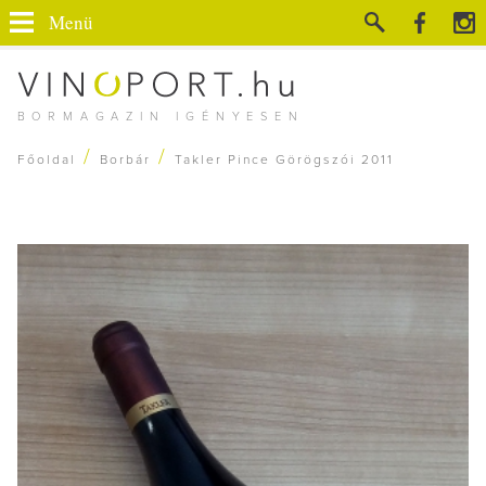
Menü
BORMAGAZIN IGÉNYESEN
/
/
Főoldal
Borbár
Takler Pince Görögszói 2011