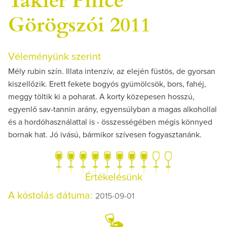
Görögszói 2011
Véleményünk szerint
Mély rubin szín. Illata intenzív, az elején füstös, de gyorsan
kiszellőzik. Erett fekete bogyós gyümölcsök, bors, fahéj,
meggy töltik ki a poharat. A korty közepesen hosszú,
egyenlő sav-tannin arány, egyensúlyban a magas alkohollal
és a hordóhasználattal is - összességében mégis könnyed
bornak hat. Jó ivású, bármikor szívesen fogyasztanánk.
Értékelésünk
A kóstolás dátuma:
2015-09-01