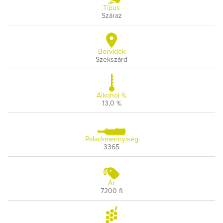
Típus
Száraz
Borvidék
Szekszárd
Alkohol %
13,0 %
Palackmennyiség
3365
Ár
7200 ft