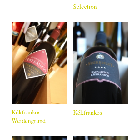
Selection
Kékfrankos
Kékfrankos
Weidengrund