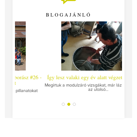
BLOGAJÁNLÓ
 #26 -
Így lesz valaki egy év alatt végzett borász #25
Így l
Megírtuk a modulzáró vizsgákat, már lázasan készülünk
az utolsó...
tokat
A jár