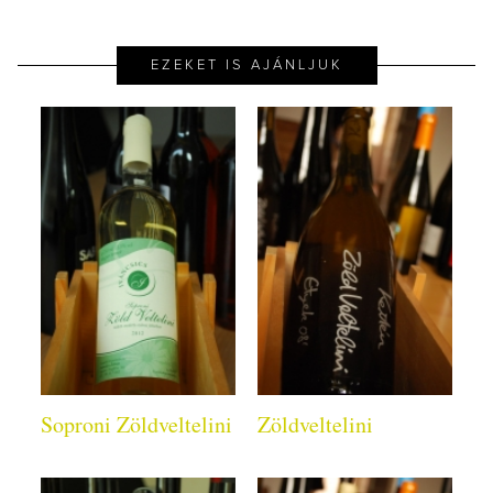
EZEKET IS AJÁNLJUK
Soproni Zöldveltelini
Zöldveltelini