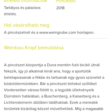
Érlelési információk
Pinceidő
Tartályos és palackos
2018
érlelés.
Hol vásárolható meg
A pincészetnél és a www.weingrube.com honlapon.
Weinbau Kropf bemutatása
A pincészet központja a Duna mentén futó bicikli útnál
fekszik, így jó alkalmat kínál arra, hogy a sportolók
beletapossanak a fékbe és tartsanak egy gyors szünetet a
kóstolótermünkben. Bár a pincészet birtokol szőlőket
Vorderseiber városa fölött is, a legjobb ültetvényeik
Dürnstein határában, a Buschenberg, a Kaiserberg és a
Lichtensteinerin dűlőben találhatóak. Ezek a meredek
területek kizárólag kézzel művelhetőek. Míg a magasabb