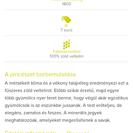
1800
Ár
7 euró
Fajtaösszetétel
100% zöld veltelini
A pincészet borbemutatása
A mérsékelt klíma és a vékony talajréteg eredményezi ezt a
fűszeres zöld veltelinit. Előbb szikár érzetű, majd egyre
több gyümölcs nyer teret benne, hogy végül akár egzotikus
gyümölcsök is az eszünkbe jussanak. A test erőteljes, de
elegáns, zamatos és feszes. A minerális jegyek
meghatározóak, amelyeket megerősítenek a savak.