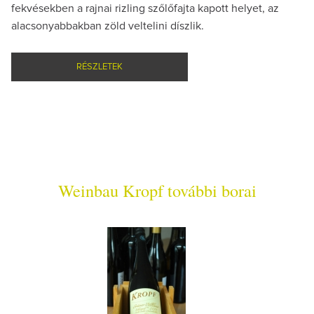
fekvésekben a rajnai rizling szőlőfajta kapott helyet, az
alacsonyabbakban zöld veltelini díszlik.
RÉSZLETEK
Weinbau Kropf további borai