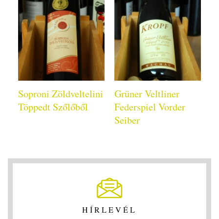
Soproni Zöldveltelini
Grüner Veltliner
Töppedt Szőlőből
Federspiel Vorder
Seiber
HÍRLEVÉL