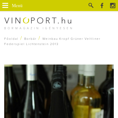
Menü
BORMAGAZIN IGÉNYESEN
/
/
Főoldal
Borbár
Weinbau Kropf Grüner Veltliner
Federspiel Lichtenstein 2013