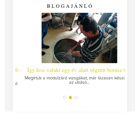
BLOGAJÁNLÓ
 #26 -
Így lesz valaki egy év alatt végzett borász #25
Így l
Megírtuk a modulzáró vizsgákat, már lázasan készülünk
az utolsó...
tokat
A jár