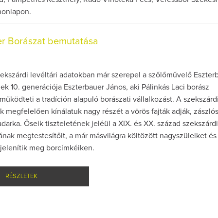
 honlapon.
er Borászat bemutatása
ekszárdi levéltári adatokban már szerepel a szőlőművelő Eszter
ek 10. generációja Eszterbauer János, aki Pálinkás Laci borász
működteti a tradíción alapuló borászati vállalkozást. A szekszárd
 megfelelően kínálatuk nagy részét a vörös fajták adják, zászló
darka. Őseik tiszteletének jeléül a XIX. és XX. század szekszárdi
gának megtestesítőit, a már másvilágra költözött nagyszüleiket és
jelenítik meg borcímkéiken.
RÉSZLETEK