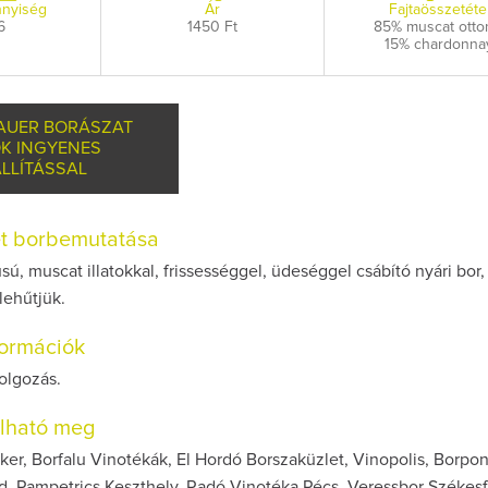
nyiség
Ár
Fajtaösszetéte
6
1450 Ft
85% muscat otto
15% chardonna
AUER BORÁSZAT
K INGYENES
LLÍTÁSSAL
et borbemutatása
usú, muscat illatokkal, frissességgel, üdeséggel csábító nyári bor,
lehűtjük.
nformációk
dolgozás.
olható meg
er, Borfalu Vinotékák, El Hordó Borszaküzlet, Vinopolis, Borpon
d, Pampetrics Keszthely, Radó Vinotéka Pécs, Veressbor Székesf