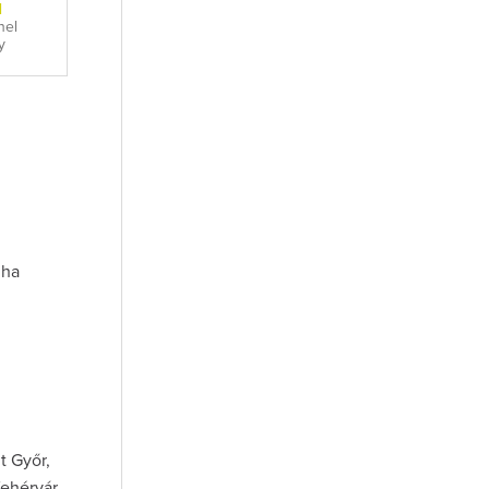
l
nel
y
 ha
t Győr,
ehérvár.