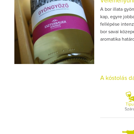
Véleményünk
A bor illata gy
kap, egyre jobb
fellépése inten
bor savai közep
aromatika határ
A kóstolás 
Típu
Szár