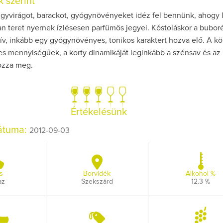
 szerint
öngyvirágot, barackot, gyógynövényeket idéz fel bennünk, ahogy 
an teret nyernek ízlésesen parfümös jegyei. Kóstoláskor a bubor
zív, inkább egy gyógynövényes, tonikos karaktert hozva elő. A k
es mennyiségűek, a korty dinamikáját leginkább a szénsav és az
ozza meg.
Így lesz val
borász #26
Az extra ráad
Értékelésünk
pillanato
dátuma:
2012-09-03
s
Borvidék
Alkohol %
az
Szekszárd
12.3 %