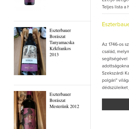
Teljes lista a
Eszterbau
Eszterbauer
Borászat
Tanyamacska
Az 1746-os sz
Kékfrankos
család, melyn
2013
segítségével 
adottságoknak
Szekszárdi Ka
polgári" vilá
dédszüleiket 
Eszterbauer
Borászat
Mesterünk 2012