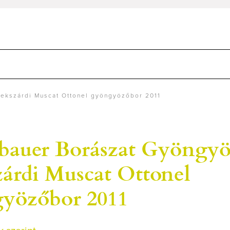
ekszárdi Muscat Ottonel gyöngyözőbor 2011
rbauer Borászat Gyöngy
zárdi Muscat Ottonel
yözőbor 2011