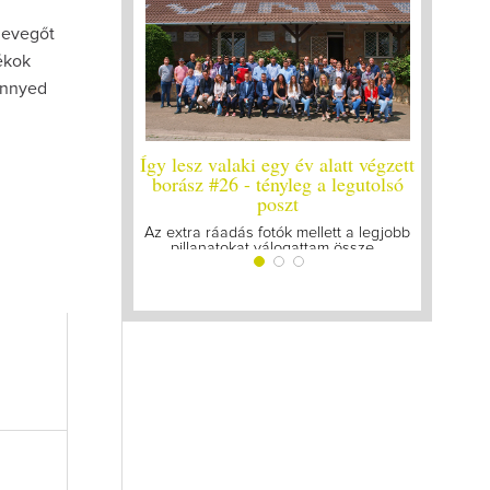
levegőt
ékok
önnyed
aki egy év alatt végzett
Így lesz valaki egy év alatt végzett
Íg
 - tényleg a legutolsó
borász #25
poszt
Megírtuk a modulzáró vizsgákat, már
A 
lázasan készülünk az utolsó...
ás fotók mellett a legjobb
kat válogattam össze...