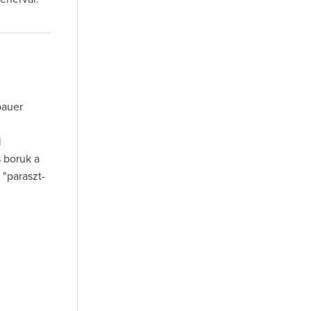
bauer
i
s boruk a
 "paraszt-