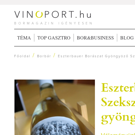
BORMAGAZIN IGÉNYESEN
TÉMA
TOP GASZTRO
BOR&BUSINESS
BLOG
/
/
Főoldal
Borbár
Eszterbauer Borászat Gyöngyöző Sz
Eszte
Szeks
gyöng