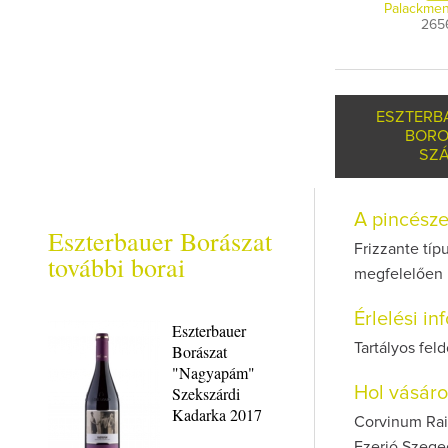
Palackmen
265
ESZTERB
BORO
SZÁ
A pincész
Eszterbauer Borászat
Frizzante típ
további borai
megfelelően 
Érlelési i
Eszterbauer
Tartályos fel
Borászat
"Nagyapám"
Szekszárdi
Hol vásár
Kadarka 2017
Corvinum Raik
Ezerjó Szege