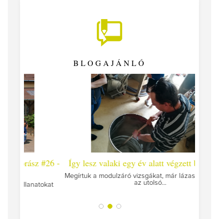
BLOGAJÁNLÓ
 #26 -
Így lesz valaki egy év alatt végzett borász #25
Így l
Megírtuk a modulzáró vizsgákat, már lázasan készülünk
az utolsó...
tokat
A jár