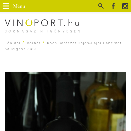
Menü
BORMAGAZIN IGÉNYESEN
/
/
Főoldal
Borbár
Koch Borászat Hajós-Bajai Cabernet
Sauvignon 2013