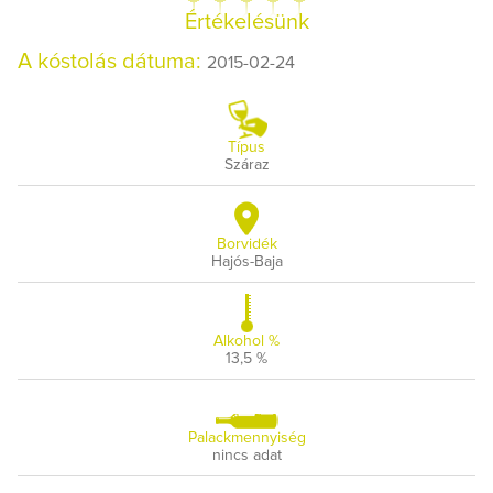
Értékelésünk
A kóstolás dátuma:
2015-02-24
Típus
Száraz
Borvidék
Hajós-Baja
Alkohol %
13,5 %
Palackmennyiség
nincs adat