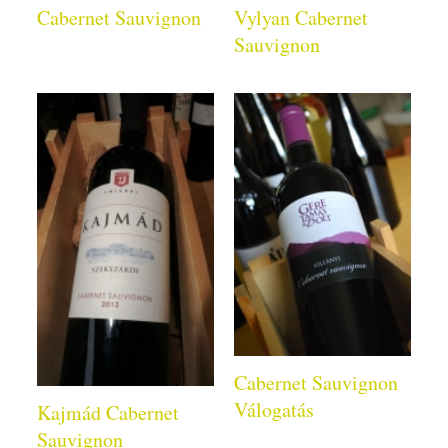
Cabernet Sauvignon
Vylyan Cabernet
Sauvignon
Cabernet Sauvignon
Válogatás
Kajmád Cabernet
Sauvignon