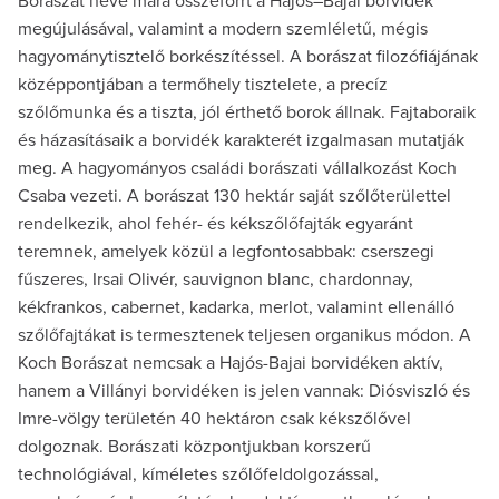
Borászat neve mára összeforrt a Hajós–Bajai borvidék
megújulásával, valamint a modern szemléletű, mégis
hagyománytisztelő borkészítéssel. A borászat filozófiájának
középpontjában a termőhely tisztelete, a precíz
szőlőmunka és a tiszta, jól érthető borok állnak. Fajtaboraik
és házasításaik a borvidék karakterét izgalmasan mutatják
meg. A hagyományos családi borászati vállalkozást Koch
Csaba vezeti. A borászat 130 hektár saját szőlőterülettel
rendelkezik, ahol fehér- és kékszőlőfajták egyaránt
teremnek, amelyek közül a legfontosabbak: cserszegi
fűszeres, Irsai Olivér, sauvignon blanc, chardonnay,
kékfrankos, cabernet, kadarka, merlot, valamint ellenálló
szőlőfajtákat is termesztenek teljesen organikus módon. A
Koch Borászat nemcsak a Hajós-Bajai borvidéken aktív,
hanem a Villányi borvidéken is jelen vannak: Diósviszló és
Imre-völgy területén 40 hektáron csak kékszőlővel
dolgoznak. Borászati központjukban korszerű
technológiával, kíméletes szőlőfeldolgozással,