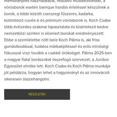
membránprés használatával, reduktív mustkezeléssel, a
vörösborok esetén barrique hordós érleléssel készülnek a
borok, a többi között cserszegi fűszeres, kadarka,
különböző cuvée-k és prémium vörösborok is. Koch Csaba
több évtizedes szakmai tapasztalata és kísérletező kedve
nemzetközi szinten is elismert borokat eredményezett.
Ebbe a szemléletbe nőtt bele Koch Pálma is, aki friss
gondolkodással, tudatos márkaépítéssel és erős minőségi
fókusszal viszi tovább a családi örökséget. Pálma 2025-ben
a magyar fiatal borászokat összefogó szervezet, a Junibor
Egyesület elnöke lett. Koch Csaba és Koch Pálma munkája
jól példázza, hogyan lehet a hagyományt és az innovációt
sikeresen összehangolni.
RÉSZLETEK