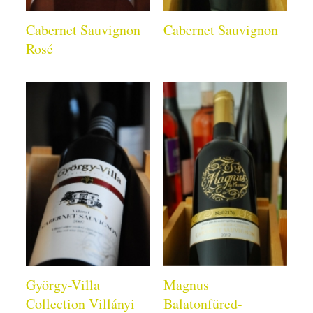
Cabernet Sauvignon
Cabernet Sauvignon
Rosé
György-Villa
Magnus
Collection Villányi
Balatonfüred-