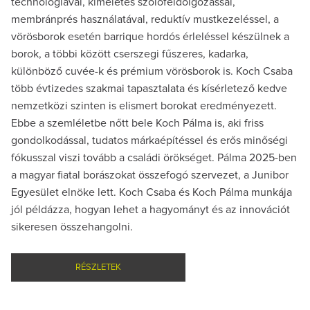
technológiával, kíméletes szőlőfeldolgozással,
membránprés használatával, reduktív mustkezeléssel, a
vörösborok esetén barrique hordós érleléssel készülnek a
borok, a többi között cserszegi fűszeres, kadarka,
különböző cuvée-k és prémium vörösborok is. Koch Csaba
több évtizedes szakmai tapasztalata és kísérletező kedve
nemzetközi szinten is elismert borokat eredményezett.
Ebbe a szemléletbe nőtt bele Koch Pálma is, aki friss
gondolkodással, tudatos márkaépítéssel és erős minőségi
fókusszal viszi tovább a családi örökséget. Pálma 2025-ben
a magyar fiatal borászokat összefogó szervezet, a Junibor
Egyesület elnöke lett. Koch Csaba és Koch Pálma munkája
jól példázza, hogyan lehet a hagyományt és az innovációt
sikeresen összehangolni.
RÉSZLETEK