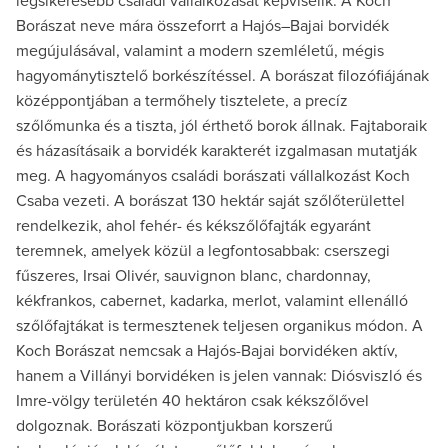
legsikeresebb családi vállalkozását képviselik. A Koch
Borászat neve mára összeforrt a Hajós–Bajai borvidék
megújulásával, valamint a modern szemléletű, mégis
hagyománytisztelő borkészítéssel. A borászat filozófiájának
középpontjában a termőhely tisztelete, a precíz
szőlőmunka és a tiszta, jól érthető borok állnak. Fajtaboraik
és házasításaik a borvidék karakterét izgalmasan mutatják
meg. A hagyományos családi borászati vállalkozást Koch
Csaba vezeti. A borászat 130 hektár saját szőlőterülettel
rendelkezik, ahol fehér- és kékszőlőfajták egyaránt
teremnek, amelyek közül a legfontosabbak: cserszegi
fűszeres, Irsai Olivér, sauvignon blanc, chardonnay,
kékfrankos, cabernet, kadarka, merlot, valamint ellenálló
szőlőfajtákat is termesztenek teljesen organikus módon. A
Koch Borászat nemcsak a Hajós-Bajai borvidéken aktív,
hanem a Villányi borvidéken is jelen vannak: Diósviszló és
Imre-völgy területén 40 hektáron csak kékszőlővel
dolgoznak. Borászati központjukban korszerű