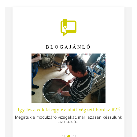
BLOGAJÁNLÓ
 #26 -
Így lesz valaki egy év alatt végzett borász #25
Így l
Megírtuk a modulzáró vizsgákat, már lázasan készülünk
az utolsó...
tokat
A jár