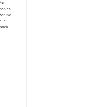
ési
san és
szerünk
ique
bbnek