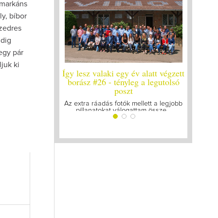
 markáns
y, bíbor
szedres
ndig
egy pár
juk ki
y év alatt végzett
Így lesz valaki egy év alatt végzett
Így lesz
yleg a legutolsó
borász #25
bo
zt
Megírtuk a modulzáró vizsgákat, már
A járván
lázasan készülünk az utolsó...
gyű
k mellett a legjobb
ogattam össze...