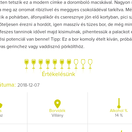
ten tetszik ez a modern címke a doromboló macskával. Nagyon
 meg az orromat ribizlivel és meggyes csokoládéval tarkítva. Mél
k a pohárban, áfonyalikőr és cseresznye jön elő kortyban, pici 
őteljesen érezni a hordót, igen masszív és tüzes bor, de még mi
 feszes tanninok idővel majd kisimulnak, pihentessük a palackot 
ési potenciál van benne! Tipp: Ez a bor komoly ételt kíván, próbál
Így lesz valaki eg
rvas gerinchez vagy vaddisznó pörkölthöz.
borász #26 - tén
pos
Az extra ráadás fotó
pillanatokat vál
Értékelésünk
dátuma:
2018-12-07
s
Borvidék
Alkohol %
az
Villány
14 %