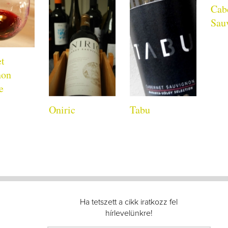
Cab
Sau
et
non
e
Oniric
Tabu
Ha tetszett a cikk iratkozz fel
hírlevelünkre!