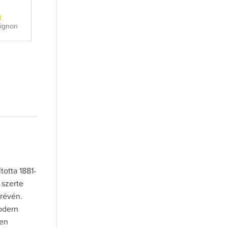
l
vignon
totta 1881-
a szerte
 révén.
odern
len