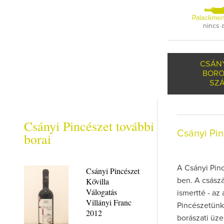
Palackmen
nincs 
CSÁNY
BORO
SZÁ
Csányi Pincészet további
Csányi Pi
borai
A Csányi Pinc
Csányi Pincészet
Kővilla
ben. A császár
Válogatás
ismertté - az 
Villányi Franc
Pincészetünk
2012
borászati üz