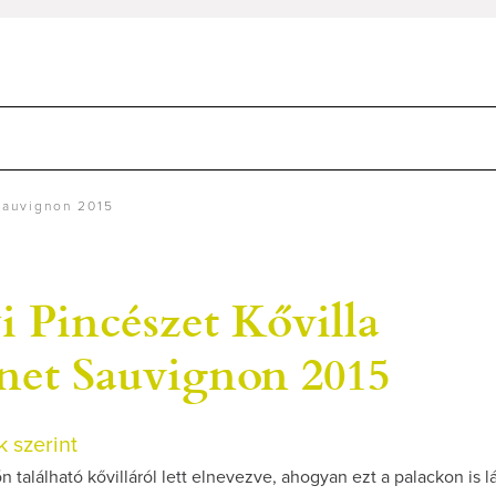
Sauvignon 2015
i Pincészet Kővilla
net Sauvignon 2015
 szerint
őn található kővilláról lett elnevezve, ahogyan ezt a palackon is l