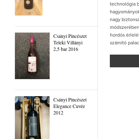
technológia 
hagyományokr
nagy biztons
módszerében 
Csányi Pincészet
hordós érlel
Teleki Villányi
számító palac
2,5 bar 2016
Csányi Pincészet
Elegance Cuvée
2012