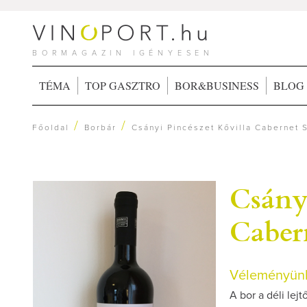
BORMAGAZIN IGÉNYESEN
TÉMA
TOP GASZTRO
BOR&BUSINESS
BLOG
/
/
Főoldal
Borbár
Csányi Pincészet Kővilla Cabernet 
Csány
Caber
Véleményünk
A bor a déli lejt