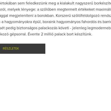
birtokában sem feledkezünk meg a kialakult nagyszerű borkészít
ól, melyek lényege: a szőlőben megtermelt értékeket maximáli
ággal megjeleníteni a borokban. Korszerű szőlőfeldolgozó rend
a hagyományokra épül, boraink hagyományos fahordós és barr
ését pedig biztonságos palackozás követi - jelenleg legmoderne
kozó gépsorral. Évente 2 millió palack bort készítünk.
RÉSZLETEK