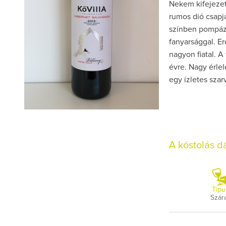
Nekem kifejezet
rumos dió csapja
színben pompázi
fanyarsággal. Er
nagyon fiatal. A
évre. Nagy érlel
egy ízletes sza
A kóstolás 
Típu
Szár