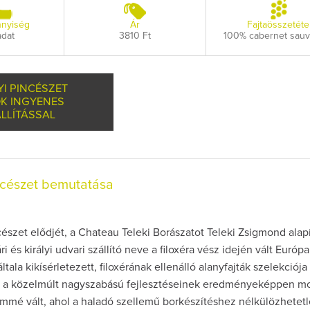
nyiség
Ár
Fajtaösszetéte
adat
3810 Ft
100% cabernet sau
I PINCÉSZET
K INGYENES
LLÍTÁSSAL
ncészet bemutatása
észet elődjét, a Chateau Teleki Borászatot Teleki Zsigmond alapí
i és királyi udvari szállító neve a filoxéra vész idején vált Európ
általa kikísérletezett, filoxérának ellenálló alanyfajták szelekciója
 a közelmúlt nagyszabású fejlesztéseinek eredményeképpen m
emmé vált, ahol a haladó szellemű borkészítéshez nélkülözhetet