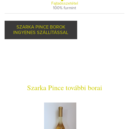
Fajtaösszetétel
100% furmint
SZARKA PINCE BOROK
INGYENES SZÁLLÍTÁSSAL
Szarka Pince további borai