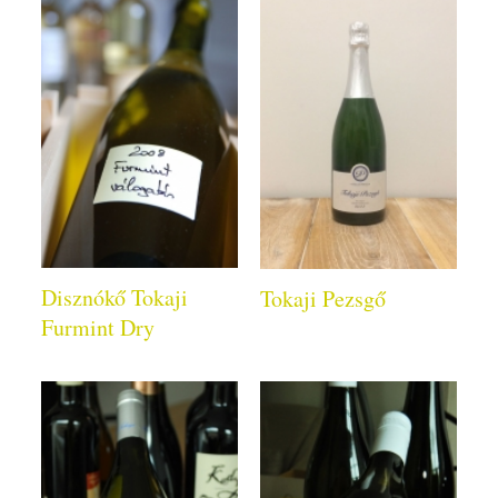
Disznókő Tokaji
Tokaji Pezsgő
Furmint Dry