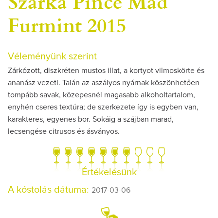
Szarka Pince Mád
Furmint 2015
Véleményünk szerint
Zárkózott, diszkréten mustos illat, a kortyot vilmoskörte és
ananász vezeti. Talán az aszályos nyárnak köszönhetően
tompább savak, közepesnél magasabb alkoholtartalom,
enyhén cseres textúra; de szerkezete így is egyben van,
karakteres, egyenes bor. Sokáig a szájban marad,
lecsengése citrusos és ásványos.
Értékelésünk
A kóstolás dátuma:
2017-03-06