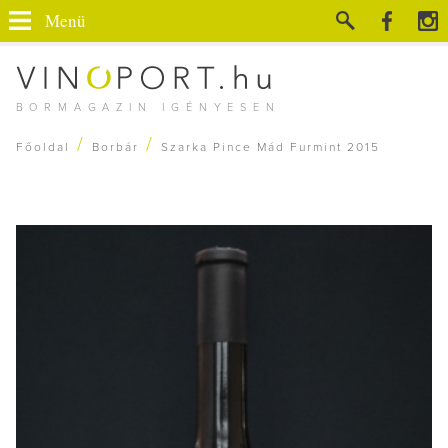
Menü
BORMAGAZIN IGÉNYESEN
/
/
Főoldal
Borbár
Szarka Pince Mád Furmint 2015