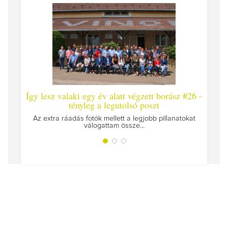
rász #26 -
Így lesz valaki egy év alatt végzett borász #25
Í
Megírtuk a modulzáró vizsgákat, már lázasan készülünk
az utolsó...
llanatokat