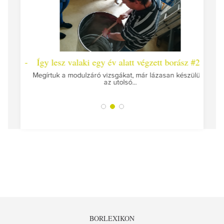
 #26 -
Így lesz valaki egy év alatt végzett borász #25
Így l
Megírtuk a modulzáró vizsgákat, már lázasan készülünk
az utolsó...
tokat
A jár
BORLEXIKON