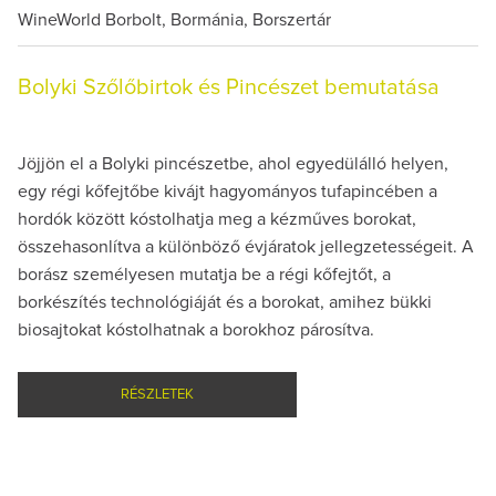
WineWorld Borbolt, Bormánia, Borszertár
Bolyki Szőlőbirtok és Pincészet bemutatása
Jöjjön el a Bolyki pincészetbe, ahol egyedülálló helyen,
egy régi kőfejtőbe kivájt hagyományos tufapincében a
hordók között kóstolhatja meg a kézműves borokat,
összehasonlítva a különböző évjáratok jellegzetességeit. A
borász személyesen mutatja be a régi kőfejtőt, a
borkészítés technológiáját és a borokat, amihez bükki
biosajtokat kóstolhatnak a borokhoz párosítva.
RÉSZLETEK