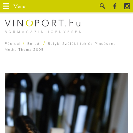
Menü
BORMAGAZIN IGÉNYESEN
/
/
Főoldal
Borbár
Bolyki Szőlőbirtok és Pincészet
Metha Thema 2005