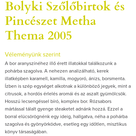
Bolyki Szőlőbirtok és
Pincészet Metha
Thema 2005
Véleményünk szerint
A bor aranyszínéhez illő érett illatokkal találkozunk a
pohárba szagolva. A nehezen analizálható, kerek
illatképben karamell, kamilla, mogyoró, ánizs, borsmenta.
Ízben is szép egységet alkotnak a különböző jegyek, mint a
citrusok, a hordós érlelés aromái és az aszalt gyümölcsök.
Hosszú lecsengéssel bíró, komplex bor. Rózsabors
mártással tálalt gyenge steaketet adnánk hozzá. Ezzel a
borral elücsörögnénk egy ideig, hallgatva, néha a pohárba
szagolva és gyönyörködve, esetleg egy időtlen, misztikus
könyv társaságában.