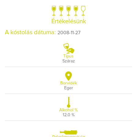
Értékelésünk
A kóstolás dátuma:
2008-11-27
Típus
Száraz
Borvidék
Eger
Alkohol %
12.0 %
Palackmennyiség