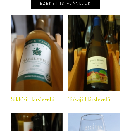
EZEKET IS AJÁNLJUK
Siklósi Hárslevelű
Tokaji Hárslevelű