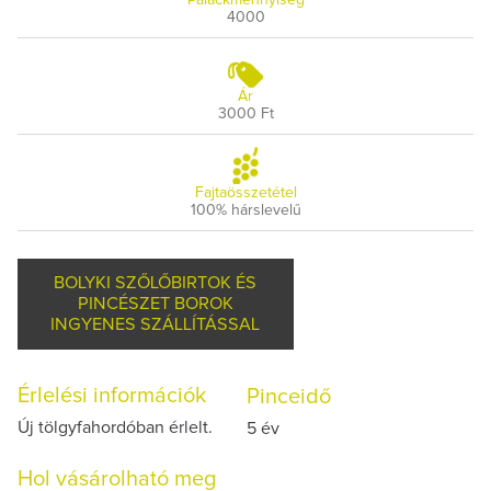
4000
Ár
3000 Ft
Fajtaösszetétel
100% hárslevelű
BOLYKI SZŐLŐBIRTOK ÉS
PINCÉSZET BOROK
INGYENES SZÁLLÍTÁSSAL
Érlelési információk
Pinceidő
Új tölgyfahordóban érlelt.
5 év
Hol vásárolható meg