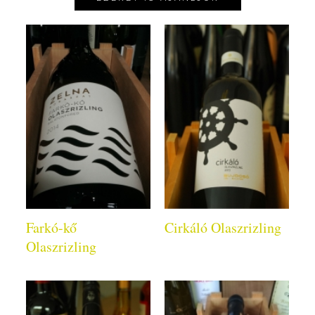
Farkó-kő
Cirkáló Olaszrizling
Olaszrizling