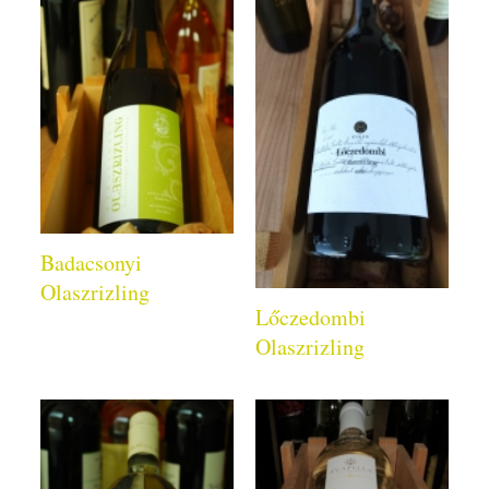
Badacsonyi
Olaszrizling
Lőczedombi
Olaszrizling