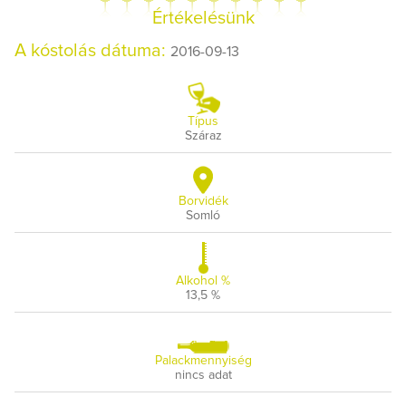
Értékelésünk
A kóstolás dátuma:
2016-09-13
Típus
Száraz
Borvidék
Somló
Alkohol %
13,5 %
Palackmennyiség
nincs adat