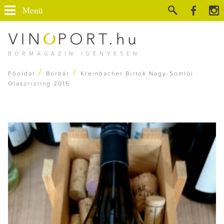
Menü
BORMAGAZIN IGÉNYESEN
/
/
Főoldal
Borbár
Kreinbacher Birtok Nagy-Somlói
Olaszrizling 2015