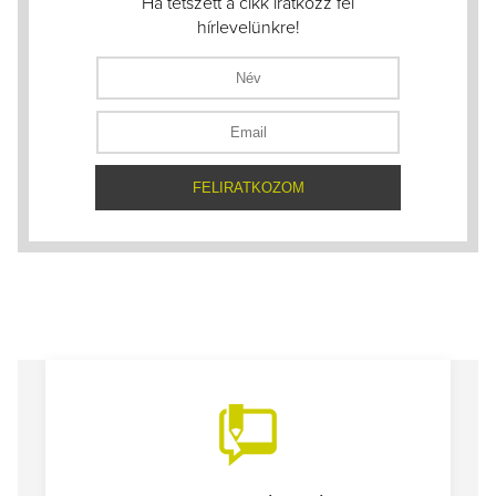
Ha tetszett a cikk iratkozz fel
hírlevelünkre!