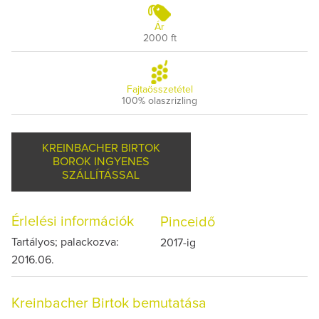
Ár
2000 ft
Fajtaösszetétel
100% olaszrizling
KREINBACHER BIRTOK
BOROK INGYENES
SZÁLLÍTÁSSAL
Érlelési információk
Pinceidő
Tartályos; palackozva:
2017-ig
2016.06.
Kreinbacher Birtok bemutatása