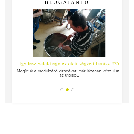
BLOGAJÁNLÓ
 #26 -
Így lesz valaki egy év alatt végzett borász #25
Így l
Megírtuk a modulzáró vizsgákat, már lázasan készülünk
az utolsó...
tokat
A jár