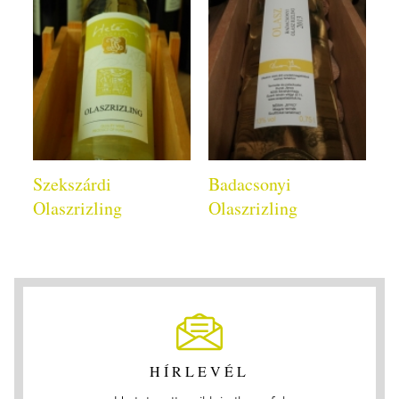
Szekszárdi
Badacsonyi
Olaszrizling
Olaszrizling
HÍRLEVÉL