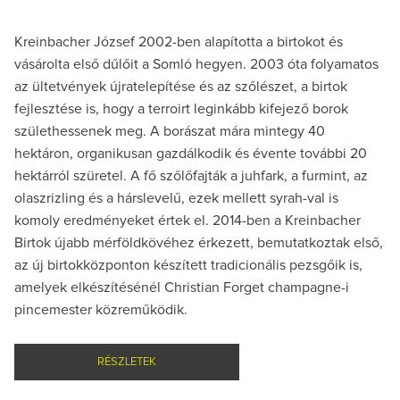
Kreinbacher József 2002-ben alapította a birtokot és
vásárolta első dűlőit a Somló hegyen. 2003 óta folyamatos
az ültetvények újratelepítése és az szőlészet, a birtok
fejlesztése is, hogy a terroirt leginkább kifejező borok
születhessenek meg. A borászat mára mintegy 40
hektáron, organikusan gazdálkodik és évente további 20
hektárról szüretel. A fő szőlőfajták a juhfark, a furmint, az
olaszrizling és a hárslevelű, ezek mellett syrah-val is
komoly eredményeket értek el. 2014-ben a Kreinbacher
Birtok újabb mérföldkövéhez érkezett, bemutatkoztak első,
az új birtokközponton készített tradicionális pezsgőik is,
amelyek elkészítésénél Christian Forget champagne-i
pincemester közreműködik.
RÉSZLETEK