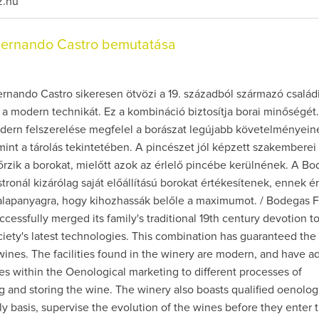
z.hu
ernando Castro bemutatása
rnando Castro sikeresen ötvözi a 19. századból származó család
s a modern technikát. Ez a kombináció biztosítja borai minőségét
dern felszerelése megfelel a borászat legújabb követelményein
mint a tárolás tekintetében. A pincészet jól képzett szakemberei
őrzik a borokat, mielőtt azok az érlelő pincébe kerülnének. A B
ronál kizárólag saját előállítású borokat értékesítenek, ennek 
alapanyagra, hogy kihozhassák belőle a maximumot. / Bodegas 
ccessfully merged its family's traditional 19th century devotion t
ciety's latest technologies. This combination has guaranteed the
s wines. The facilities found in the winery are modern, and have 
es within the Oenological marketing to different processes of
 and storing the wine. The winery also boasts qualified oenologi
ly basis, supervise the evolution of the wines before they enter 