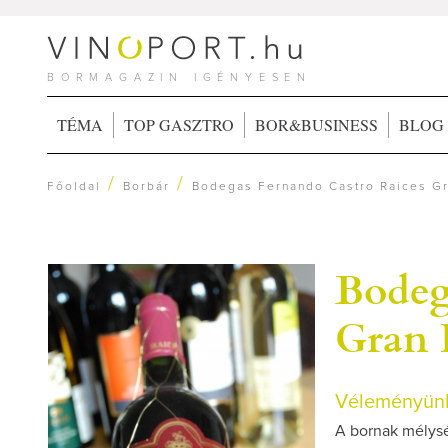
BORMAGAZIN IGÉNYESEN
TÉMA
TOP GASZTRO
BOR&BUSINESS
BLOG
/
/
Főoldal
Borbár
Bodegas Fernando Castro Raices G
Bodeg
Gran 
Véleményünk
A bornak mélysé