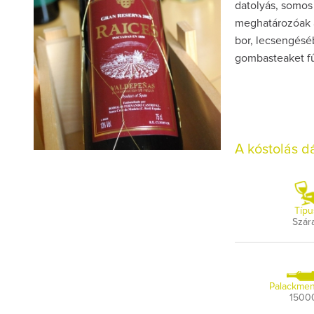
datolyás, somos 
meghatározóak a 
bor, lecsengéséb
gombasteaket fű
A kóstolás 
Típu
Szár
Palackmen
1500