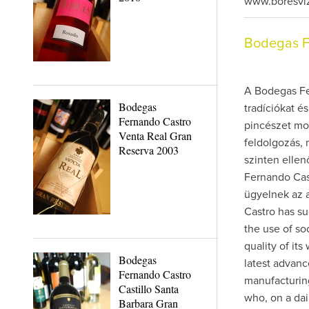
www.boresvi
Bodegas F
A Bodegas Fe
Bodegas
tradíciókat é
Fernando Castro
pincészet mo
Venta Real Gran
feldolgozás, 
Reserva 2003
szinten ellen
Fernando Cast
ügyelnek az 
Castro has su
the use of so
quality of it
Bodegas
latest advanc
Fernando Castro
manufacturing
Castillo Santa
who, on a dai
Barbara Gran