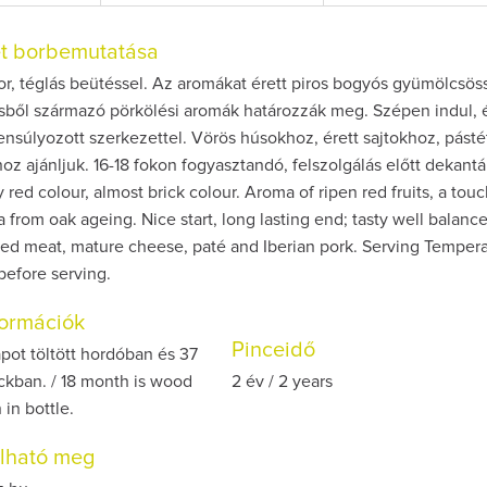
et borbemutatása
r, téglás beütéssel. Az aromákat érett piros bogyós gyümölcsös
ésből származó pörkölési aromák határozzák meg. Szépen indul, 
gyensúlyozott szerkezettel. Vörös húsokhoz, érett sajtokhoz, pás
hoz ajánljuk. 16-18 fokon fogyasztandó, felszolgálás előtt dekantá
 red colour, almost brick colour. Aroma of ripen red fruits, a touc
 from oak ageing. Nice start, long lasting end; tasty well balanc
red meat, mature cheese, paté and Iberian pork. Serving Tempera
before serving.
nformációk
Pinceidő
pot töltött hordóban és 37
ckban. / 18 month is wood
2 év / 2 years
in bottle.
olható meg