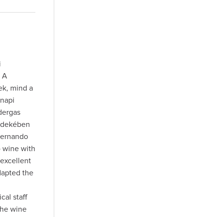
i
. A
ek, mind a
 napi
odergas
érdekében
Fernando
o wine with
 excellent
adapted the
cal staff
the wine