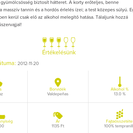
gyümölcsösség biztosít hátteret. A korty erőteljes, benne
masszív tannin és a hordós érlelés ízei; a test közepes súlyú. 
en kerül csak elő az alkohol melegítő hatása. Tálaljunk hozzá
szervajjal!
Így lesz valaki eg
borász #26 - tén
Értékelésünk
pos
dátuma:
2012-11-20
Az extra ráadás fotó
pillanatokat vál
s
Borvidék
Alkohol %
az
Valdepeñas
13.0 %
nyiség
Ár
Fajtaösszetéte
00
1135 Ft
100% tempranil