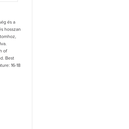
ség és a
és hosszan
tétomhoz,
lva.
h of
ed. Best
ture: 16-18