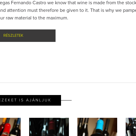
degas Fernando Castro we know that wine is made from the stock
and attention must therefore be given to it. That is why we pamp
our raw material to the maximum.
RÉSZLETEK
EZEKET IS AJÁNLJUK