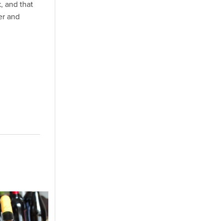
, and that
er and