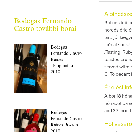
A pincész
Bodegas Fernando
Rubinszínű bo
Castro további borai
hordós érlel
tart, jól kie
ibériai sonká
Bodegas
Fernando Castro
/Tasting: Ruby
Raices
toasted aroma
Tempranillo
served with: 
2010
C. To decant 
Érlelési i
A bor 18 hóna
hónapot pala
and 37 month 
Bodegas
Fernando Castro
Hol vásár
Raices Rosado
2010