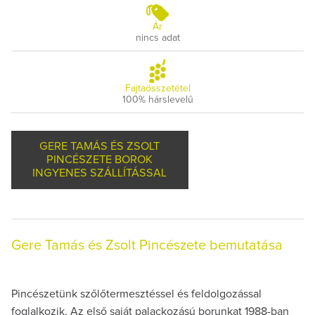
Ár
nincs adat
Fajtaösszetétel
100% hárslevelű
GERE TAMÁS ÉS ZSOLT
PINCÉSZETE BOROK
INGYENES SZÁLLÍTÁSSAL
Gere Tamás és Zsolt Pincészete bemutatása
Pincészetünk szőlőtermesztéssel és feldolgozással
foglalkozik. Az első saját palackozású borunkat 1988-ban