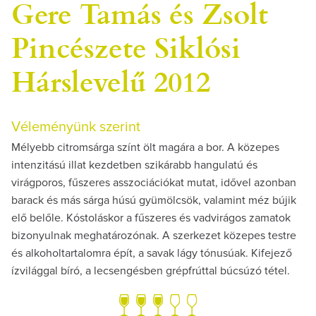
Gere Tamás és Zsolt
Pincészete Siklósi
Hárslevelű 2012
Véleményünk szerint
Mélyebb citromsárga színt ölt magára a bor. A közepes
intenzitású illat kezdetben szikárabb hangulatú és
virágporos, fűszeres asszociációkat mutat, idővel azonban
barack és más sárga húsú gyümölcsök, valamint méz bújik
elő belőle. Kóstoláskor a fűszeres és vadvirágos zamatok
bizonyulnak meghatározónak. A szerkezet közepes testre
és alkoholtartalomra épít, a savak lágy tónusúak. Kifejező
ízvilággal bíró, a lecsengésben grépfrúttal búcsúzó tétel.