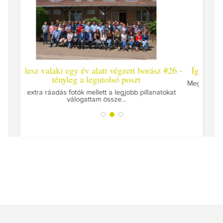
 #26 -
Így lesz valaki egy év alatt végzett borász #25
Így l
Megírtuk a modulzáró vizsgákat, már lázasan készülünk
az utolsó...
tokat
A jár