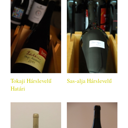
Tokaji Hárslevelű
Sas-alja Hárslevelű
Határi