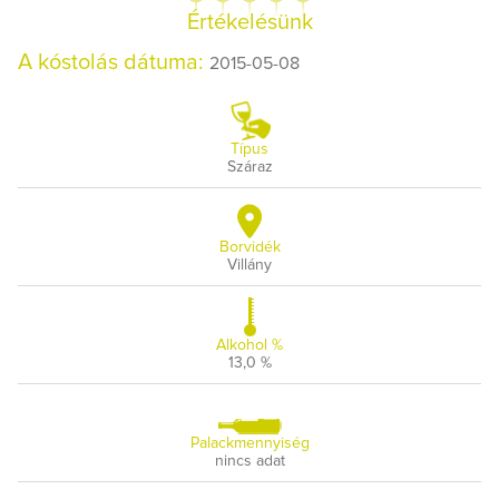
Értékelésünk
A kóstolás dátuma:
2015-05-08
Típus
Száraz
Borvidék
Villány
Alkohol %
13,0 %
Palackmennyiség
nincs adat