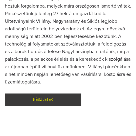
hoztuk forgalomba, melyek mára országosan ismerté váltak.
Pincészetünk jelenleg 27 hektáron gazdálkodik.
Ültetvényeink Villány, Nagyharsány és Siklós legjobb
adottságú területein helyezkednek el. Az egyre növekvő
mennyiség miatt 2002-ben fejlesztésekbe kezdtünk. A
technológiai folyamatokat szétválasztottuk: a feldolgozás
és a borok hordós érlelése Nagyharsányban történik, míg a
palackozás, a palackos érlelés és a kereskedők kiszolgálása
az újonnan épült villányi üzemünkben. Villányi pincénkben
a hét minden napján lehetőség van vásárlásra, kóstolásra és
üzemlátogatásra.
RÉSZLETEK