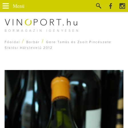
Menü
BORMAGAZIN IGÉNYESEN
/
/
Főoldal
Borbár
Gere Tamás és Zsolt Pincészete
Siklósi Hárslevelű 2012