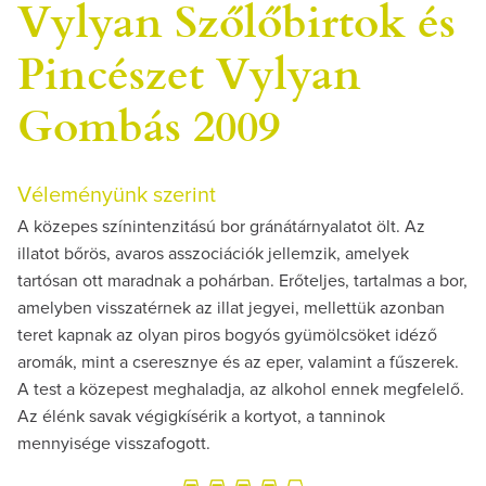
Vylyan Szőlőbirtok és
Pincészet Vylyan
Gombás 2009
Véleményünk szerint
A közepes színintenzitású bor gránátárnyalatot ölt. Az
illatot bőrös, avaros asszociációk jellemzik, amelyek
tartósan ott maradnak a pohárban. Erőteljes, tartalmas a bor,
amelyben visszatérnek az illat jegyei, mellettük azonban
teret kapnak az olyan piros bogyós gyümölcsöket idéző
aromák, mint a cseresznye és az eper, valamint a fűszerek.
A test a közepest meghaladja, az alkohol ennek megfelelő.
Az élénk savak végigkísérik a kortyot, a tanninok
mennyisége visszafogott.