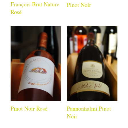
François Brut Nature
Pinot Noir
Rosé
Pinot Noir Rosé
Pannonhalmi Pinot
Noir