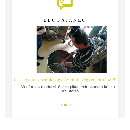
BLOGAJÁNLÓ
 #26 -
Így lesz valaki egy év alatt végzett borász #25
Így l
Megírtuk a modulzáró vizsgákat, már lázasan készülünk
az utolsó...
tokat
A jár