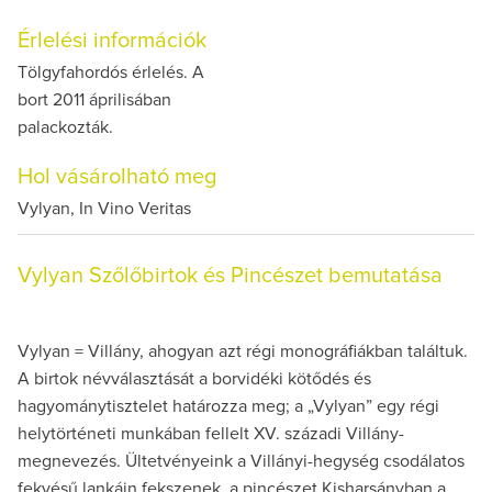
Érlelési információk
Tölgyfahordós érlelés. A
bort 2011 áprilisában
palackozták.
Hol vásárolható meg
Vylyan, In Vino Veritas
Vylyan Szőlőbirtok és Pincészet bemutatása
Vylyan = Villány, ahogyan azt régi monográfiákban találtuk.
A birtok névválasztását a borvidéki kötődés és
hagyománytisztelet határozza meg; a „Vylyan” egy régi
helytörténeti munkában fellelt XV. századi Villány-
megnevezés. Ültetvényeink a Villányi-hegység csodálatos
fekvésű lankáin fekszenek, a pincészet Kisharsányban a