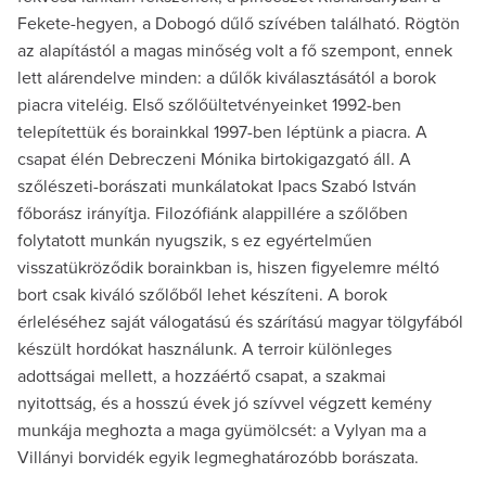
Fekete-hegyen, a Dobogó dűlő szívében található. Rögtön
az alapítástól a magas minőség volt a fő szempont, ennek
lett alárendelve minden: a dűlők kiválasztásától a borok
piacra viteléig. Első szőlőültetvényeinket 1992-ben
telepítettük és borainkkal 1997-ben léptünk a piacra. A
csapat élén Debreczeni Mónika birtokigazgató áll. A
szőlészeti-borászati munkálatokat Ipacs Szabó István
főborász irányítja. Filozófiánk alappillére a szőlőben
folytatott munkán nyugszik, s ez egyértelműen
visszatükröződik borainkban is, hiszen figyelemre méltó
bort csak kiváló szőlőből lehet készíteni. A borok
érleléséhez saját válogatású és szárítású magyar tölgyfából
készült hordókat használunk. A terroir különleges
adottságai mellett, a hozzáértő csapat, a szakmai
nyitottság, és a hosszú évek jó szívvel végzett kemény
munkája meghozta a maga gyümölcsét: a Vylyan ma a
Villányi borvidék egyik legmeghatározóbb borászata.