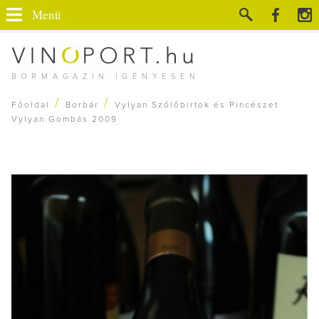
Menü
BORMAGAZIN IGÉNYESEN
/
/
Főoldal
Borbár
Vylyan Szőlőbirtok és Pincészet
Vylyan Gombás 2009