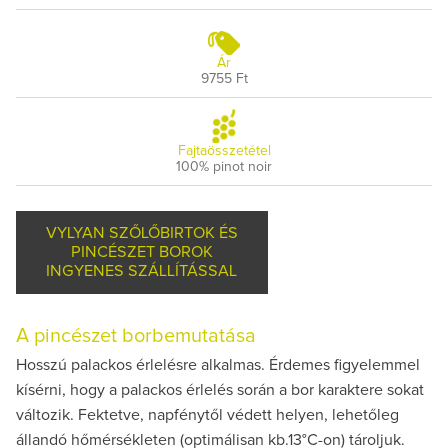
Ár
9755 Ft
Fajtaösszetétel
100% pinot noir
VYLYAN SZŐLŐBIRTOK ÉS
PINCÉSZET BOROK
INGYENES SZÁLLÍTÁSSAL
A pincészet borbemutatása
Hosszú palackos érlelésre alkalmas. Érdemes figyelemmel
kísérni, hogy a palackos érlelés során a bor karaktere sokat
változik. Fektetve, napfénytől védett helyen, lehetőleg
állandó hőmérsékleten (optimálisan kb.13°C-on) tároljuk.