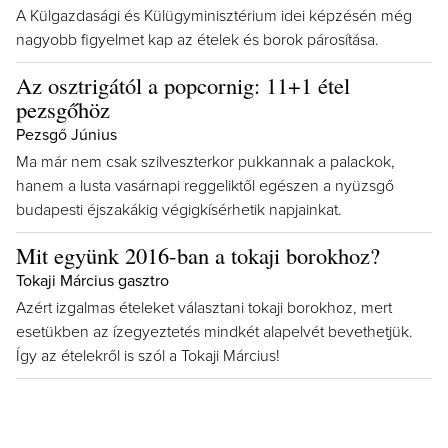
A Külgazdasági és Külügyminisztérium idei képzésén még
nagyobb figyelmet kap az ételek és borok párosítása.
Az osztrigától a popcornig: 11+1 étel
pezsgőhöz
Pezsgő Június
Ma már nem csak szilveszterkor pukkannak a palackok,
hanem a lusta vasárnapi reggeliktől egészen a nyüzsgő
budapesti éjszakákig végigkísérhetik napjainkat.
Mit együnk 2016-ban a tokaji borokhoz?
Tokaji Március gasztro
Azért izgalmas ételeket választani tokaji borokhoz, mert
esetükben az ízegyeztetés mindkét alapelvét bevethetjük.
Így az ételekről is szól a Tokaji Március!