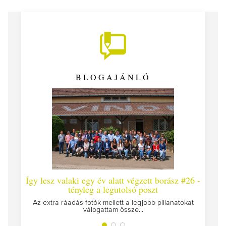
BLOGAJÁNLÓ
Így lesz valaki egy év alatt végzett borász #26 -
Így 
tényleg a legutolsó poszt
Megírt
Az extra ráadás fotók mellett a legjobb pillanatokat
válogattam össze...