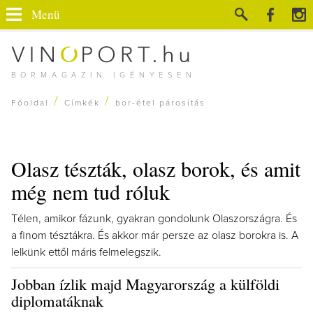
Menü
BORMAGAZIN IGÉNYESEN
/
/
Főoldal
Címkék
bor-étel párosítás
Olasz tészták, olasz borok, és amit
még nem tud róluk
Télen, amikor fázunk, gyakran gondolunk Olaszországra. És
a finom tésztákra. És akkor már persze az olasz borokra is. A
lelkünk ettől máris felmelegszik.
Jobban ízlik majd Magyarország a külföldi
diplomatáknak