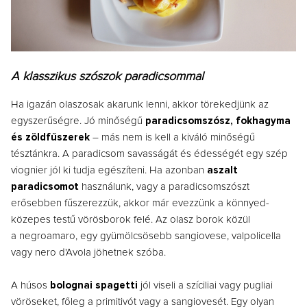
A klasszikus szószok p
aradicsommal
Ha igazán olaszosak akarunk lenni, akkor törekedjünk az
egyszerűségre. Jó minőségű
paradicsomszósz, fokhagyma
és zöldfűszerek
– más nem is kell a kiváló minőségű
tésztánkra. A paradicsom savasságát és édességét egy szép
viognier jól ki tudja egészíteni. Ha azonban
aszalt
paradicsomot
használunk, vagy a paradicsomszószt
erősebben fűszerezzük, akkor már evezzünk a könnyed-
közepes testű vörösborok felé. Az olasz borok közül
a
negroamaro, egy gyümölcsösebb sangiovese, valpolicella
vagy nero d'Avola jöhetnek szóba.
A húsos
bolognai spagetti
jól viseli a szíciliai vagy pugliai
vöröseket, főleg a primitivót vagy a sangiovesét.
Egy olyan