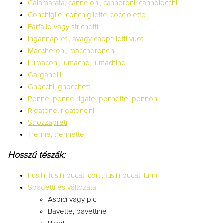
Calamarata, canneloni, canneroni, cannolocchi
Conchiglie, conchigliette, cocciolette
Farfalle vagy strichetti
Ingannapreti, avagy cappelletti vuoti
Maccheroni, maccheroncini
Lumaconi, lumache, lumachine
Garganelli
Gnocchi, gnocchetti
Penne, penne rigate, pennette, pennoni
Rigatone, rigatoncini
Strozzapreti
Trenne, trennette
Hosszú tészák:
Fusilli, fusilli bucati corti, fusilli bucati lunhi
Spagetti és változatai
Aspici vagy pici
Bavette, bavettine