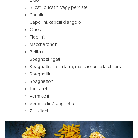
Bigoli
Bucati, bucatini vagy perciatelli
Canalini
Capellini, capelli dˋangelo
Ciriole
Fidelini:
Maccheroncini
Pellizoni
Spaghetti rigati
Spaghetti alla chitarra, maccheroni alla chitarra
Spaghettini
Spaghettoni
Tonnarelli
Vermicelli
Vermicellini/spaghettoni
Ziti, zitoni