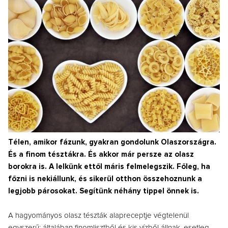
Télen, amikor fázunk, gyakran gondolunk Olaszországra.
És a finom tésztákra. És akkor már persze az olasz
borokra is. A lelkünk ettől máris felmelegszik. Főleg, ha
főzni is nekiállunk, és sikerül otthon összehoznunk a
legjobb párosokat. Segítünk néhány tippel önnek is.
A hagyományos olasz tészták alapreceptje végtelenül
egyszerű: általában finomlisztből és kis vízből állnak, esetleg