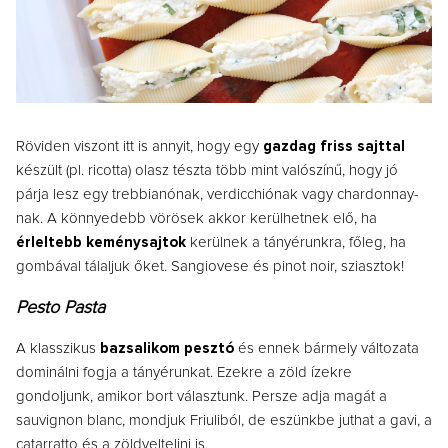
Röviden viszont itt is annyit, hogy egy
gazdag friss sajttal
készült (pl. ricotta) olasz tészta több mint valószínű, hogy jó
párja lesz egy trebbianónak, verdicchiónak vagy chardonnay-
nak. A könnyedebb vörösek akkor kerülhetnek elő, ha
érleltebb keménysajtok
kerülnek a tányérunkra, főleg, ha
gombával tálaljuk őket. Sangiovese és pinot noir, sziasztok!
Pesto Pasta
A klasszikus
bazsalikom pesztó
és ennek bármely változata
dominálni fogja a tányérunkat. Ezekre a zöld ízekre
gondoljunk, amikor bort választunk. Persze adja magát a
sauvignon blanc, mondjuk Friuliból, de eszünkbe juthat a gavi, a
catarratto és a zöldveltelini is.