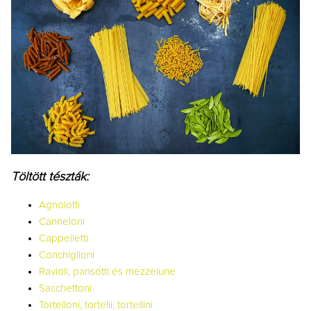
Töltött tészták:
Agnolotti
Canneloni
Cappelletti
Conchiglioni
Ravioli, pansotti és mezzelune
Sacchettoni
Tortelloni, tortelli, tortellini