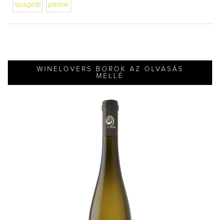
spagetti
penne
WINELOVERS BOROK AZ OLVASÁS
MELLÉ