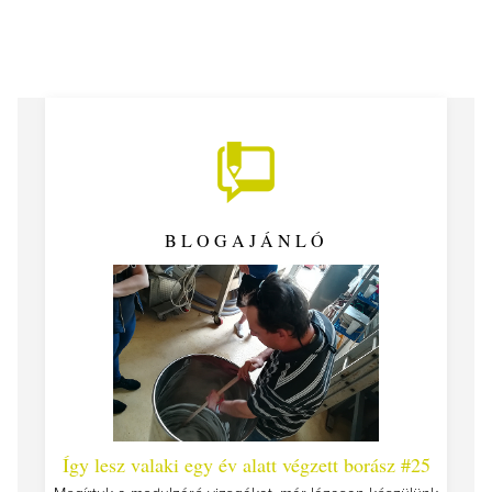
BLOGAJÁNLÓ
 #26 -
Így lesz valaki egy év alatt végzett borász #25
Így l