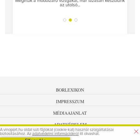
Megírtuk a modulzáró vizsgákat, már lázasan készülünk
az utolsó...
tokat
A jár
BORLEXIKON
IMPRESSZUM
MÉDIAAJÁNLAT
ADATVÉDELEM
A vinoport.hu oldal süti fájlokat (cookie-kat) használ szolgáltatásai
biztosításához. Az
adatvédelmi információkról
itt olvashat.