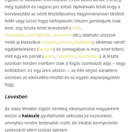
még tojásból és nagyon pici sóból. Nyilvánvaló tehát hogy a
borválasztást az adott tésztatípushoz hagyományosan társított
feltét vagy szósz fogja befolyásolni. Hiszen gondoljunk csak
bele, egy tészta lehet levesbetét (
anelli
,
maltagliati
,
conchigliette
,
canneroni
stb.), tálalható szószok
mellé (a klasszikus
spagetti
,
penne
,
tagliatelle
), alkalmas rakott
egytálételekhez (
lasagne
), és önmagában is meg lehet tölteni,
mint egy kis párnát (
ravioli
,
cannelloni
,
sacchettoni
). A tészta
azonban minden esetben csak a fogás csontvázát adja – vagy
költőibben: ez egy üres vászon –, az étel végső karaktere
azonban az elkészítési módtól és az egyéb alapanyagoktól
függ.
Levesben
Az olasz témától rögtön némileg elkanyarodva magyarként
elsőre a
halászlé
gyufatésztás változata jut eszeünkbe,
amelyhez rendre testesebb rozét, de inkább könnyedebb
szekszárdi sillert szokás ajánlani.