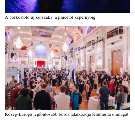
A borkóstoló új korszaka: a pincétől képernyőig
Közép-Európa legfontosabb boros találkozója felülmúlta önmagát