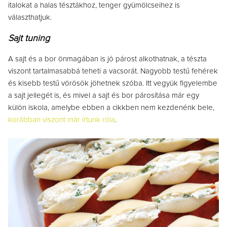
italokat a halas tésztákhoz, tenger gyümölcseihez is
választhatjuk.
Sajt tuning
A sajt és a bor önmagában is jó párost alkothatnak, a tészta
viszont tartalmasabbá teheti a vacsorát. Nagyobb testű fehérek
és kisebb testű vörösök jöhetnek szóba. Itt vegyük figyelembe
a sajt jellegét is, és mivel a sajt és bor párosítása már egy
külön iskola, amelybe ebben a cikkben nem kezdenénk bele,
korábban viszont már írtunk róla
.