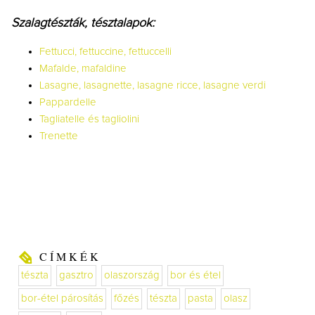
Szalagtészták, tésztalapok:
Fettucci, fettuccine, fettuccelli
Mafalde, mafaldine
Lasagne, lasagnette, lasagne ricce, lasagne verdi
Pappardelle
Tagliatelle és tagliolini
Trenette
CÍMKÉK
tészta
gasztro
olaszország
bor és étel
bor-étel párosítás
főzés
tészta
pasta
olasz