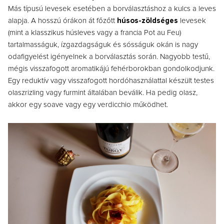
Más típusú levesek esetében a borválasztáshoz a kulcs a leves
alapja. A hosszú órákon át főzőtt
húsos-zöldséges
levesek
(mint a klasszikus húsleves vagy a francia Pot au Feu)
tartalmasságuk, ízgazdagságuk és sósságuk okán is nagy
odafigyelést igényelnek a borválasztás során. Nagyobb testű,
mégis visszafogott aromatikájú fehérborokban gondolkodjunk.
Egy reduktív vagy visszafogott hordóhasználattal készült testes
olaszrizling vagy furmint általában beválik. Ha pedig olasz,
akkor egy soave vagy egy verdicchio működhet.