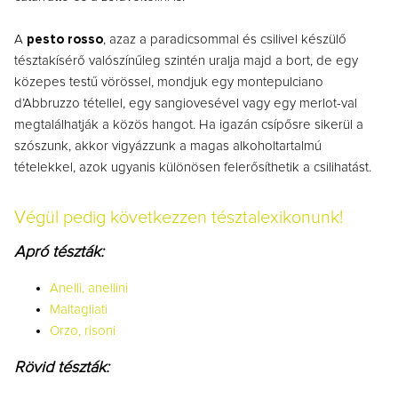
A
pesto rosso
, azaz a paradicsommal és csilivel készülő
tésztakísérő valószínűleg szintén uralja majd a bort, de egy
közepes testű vörössel, mondjuk egy montepulciano
d’Abbruzzo tétellel, egy sangiovesével vagy egy merlot-val
megtalálhatják a közös hangot. Ha igazán csípősre sikerül a
szószunk, akkor vigyázzunk a magas alkoholtartalmú
tételekkel, azok ugyanis különösen felerősíthetik a csilihatást.
Végül pedig következzen tésztalexikonunk!
Apró tészták:
Anelli, anellini
Maltagliati
Orzo, risoni
Rövid tészták: