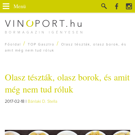
Menü
BORMAGAZIN IGÉNYESEN
/
/
Főoldal
TOP Gasztro
Olasz tészták, olasz borok, és
amit még nem tud róluk
Olasz tészták, olasz borok, és amit
még nem tud róluk
2017-02-18 |
Bánlaki D. Stella