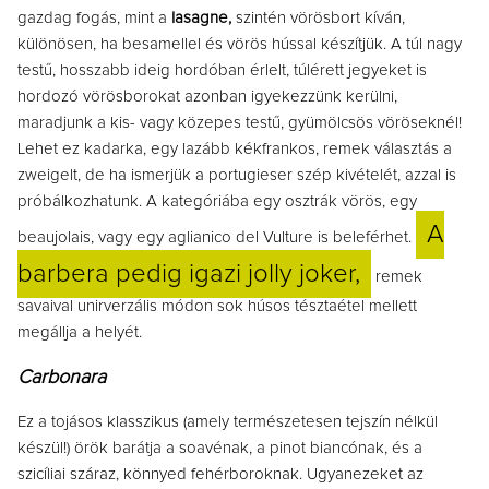
gazdag fogás, mint a
lasagne,
szintén vörösbort kíván,
különösen, ha besamellel és vörös hússal készítjük. A túl nagy
testű, hosszabb ideig hordóban érlelt, túlérett jegyeket is
hordozó vörösborokat azonban igyekezzünk kerülni,
maradjunk a kis- vagy közepes testű, gyümölcsös vöröseknél!
Lehet ez kadarka, egy lazább kékfrankos, remek választás a
zweigelt, de ha ismerjük a portugieser szép kivételét, azzal is
próbálkozhatunk. A kategóriába egy osztrák vörös, egy
A
beaujolais, vagy egy aglianico del Vulture is beleférhet.
barbera pedig igazi jolly joker,
remek
savaival unirverzális módon sok húsos tésztaétel mellett
megállja a helyét.
Carbonara
Ez a tojásos klasszikus (amely természetesen tejszín nélkül
készül!) örök barátja a soavénak, a pinot biancónak, és a
szicíliai száraz, könnyed fehérboroknak. Ugyanezeket az