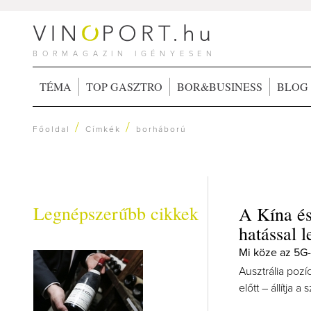
BORMAGAZIN IGÉNYESEN
TÉMA
TOP GASZTRO
BOR&BUSINESS
BLOG
/
/
Főoldal
Címkék
borháború
Legnépszerűbb cikkek
A Kína és
hatással l
Mi köze az 5G
Ausztrália poz
előtt – állítja a 