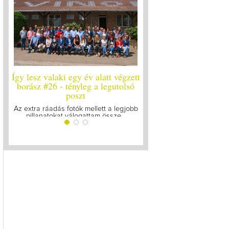
Így lesz valaki egy év alatt végzett
Így lesz valaki egy év 
borász #26 - tényleg a legutolsó
borász #25
poszt
Megírtuk a modulzáró vi
lázasan készülünk az 
Az extra ráadás fotók mellett a legjobb
pillanatokat válogattam össze...