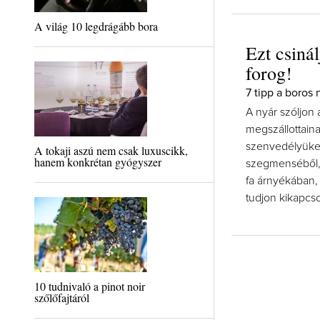
A világ 10 legdrágább bora
Ezt csinál
forog!
7 tipp a boros
A nyár szóljon a
megszállottain
szenvedélyüket
A tokaji aszú nem csak luxuscikk,
hanem konkrétan gyógyszer
szegmenséből, 
fa árnyékában,
tudjon kikapcso
10 tudnivaló a pinot noir
szőlőfajtáról