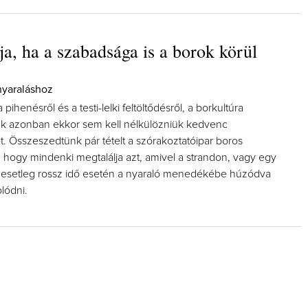
ja, ha a szabadsága is a borok körül
 nyaraláshoz
 pihenésről és a testi-lelki feltöltődésről, a borkultúra
ak azonban ekkor sem kell nélkülözniük kedvenc
. Összeszedtünk pár tételt a szórakoztatóipar boros
hogy mindenki megtalálja azt, amivel a strandon, vagy egy
 esetleg rossz idő esetén a nyaraló menedékébe húzódva
lódni.