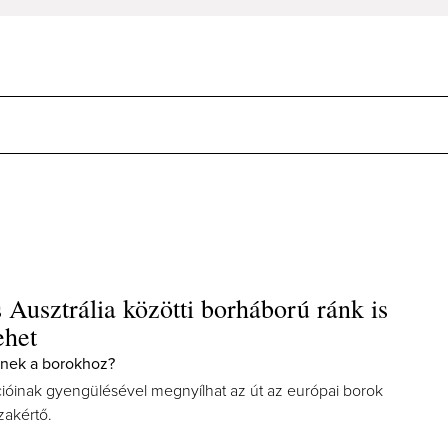
 Ausztrália közötti borháború ránk is
ehet
-nek a borokhoz?
ícióinak gyengülésével megnyílhat az út az európai borok
szakértő.