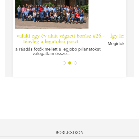
ett borász #26 -
Így lesz valaki egy év alatt végzett borász #
oszt
Megírtuk a modulzáró vizsgákat, már lázasan készü
az utolsó...
obb pillanatokat
BORLEXIKON