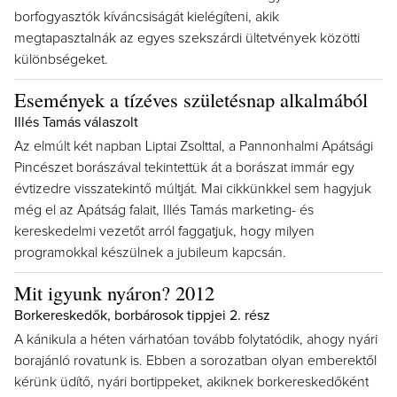
borfogyasztók kíváncsiságát kielégíteni, akik
megtapasztalnák az egyes szekszárdi ültetvények közötti
különbségeket.
Események a tízéves születésnap alkalmából
Illés Tamás válaszolt
Az elmúlt két napban Liptai Zsolttal, a Pannonhalmi Apátsági
Pincészet borászával tekintettük át a borászat immár egy
évtizedre visszatekintő múltját. Mai cikkünkkel sem hagyjuk
még el az Apátság falait, Illés Tamás marketing- és
kereskedelmi vezetőt arról faggatjuk, hogy milyen
programokkal készülnek a jubileum kapcsán.
Mit igyunk nyáron? 2012
Borkereskedők, borbárosok tippjei 2. rész
A kánikula a héten várhatóan tovább folytatódik, ahogy nyári
borajánló rovatunk is. Ebben a sorozatban olyan emberektől
kérünk üdítő, nyári bortippeket, akiknek borkereskedőként