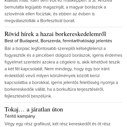
kiállítás miatt. Idén sem volt ez másképpen: a St. Andrea
bemutatta legújabb magazinját, a magyar borászok a
szlovénok ellen fociztak, és ebben az évben is
megválasztották a Borfesztivál borait.
Rövid hírek a hazai borkereskedelemről
Best of Budapest, Borszerda, fenntarthatósági jelentés
Bár a borpiac legfontosabb szereplői kétségtelenül a
fogyasztók és a pincében dolgozó borászok, igenis érdemes
figyelmet szentelni azokra a cégekre is, akik lehetővé teszik
a két fél kapcsolatát. Nem mindegy, hogy egy bor iránt
érdeklődő vevő milyen körülmények között kerül
kapcsolatba a borokkal, igenis jelentős felelősség nyomja a
borkereskedők vállát, ha a borkultúra terjesztéséről,
fejlesztéséről beszélünk.
Tokaj… a járatlan úton
Térítő kampány
Végy egy rész grafikust, két rész kereskedőt és öt rész