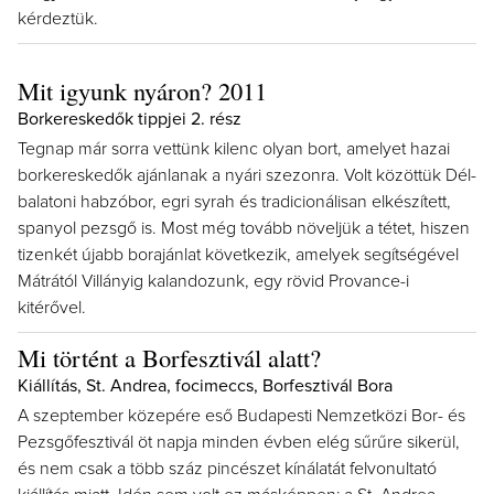
kérdeztük.
Mit igyunk nyáron? 2011
Borkereskedők tippjei 2. rész
Tegnap már sorra vettünk kilenc olyan bort, amelyet hazai
borkereskedők ajánlanak a nyári szezonra. Volt közöttük Dél-
balatoni habzóbor, egri syrah és tradicionálisan elkészített,
spanyol pezsgő is. Most még tovább növeljük a tétet, hiszen
tizenkét újabb borajánlat következik, amelyek segítségével
Mátrától Villányig kalandozunk, egy rövid Provance-i
kitérővel.
Mi történt a Borfesztivál alatt?
Kiállítás, St. Andrea, focimeccs, Borfesztivál Bora
A szeptember közepére eső Budapesti Nemzetközi Bor- és
Pezsgőfesztivál öt napja minden évben elég sűrűre sikerül,
és nem csak a több száz pincészet kínálatát felvonultató