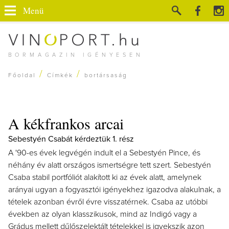
Menü
BORMAGAZIN IGÉNYESEN
/
/
Főoldal
Címkék
bortársaság
A kékfrankos arcai
Sebestyén Csabát kérdeztük 1. rész
A '90-es évek legvégén indult el a Sebestyén Pince, és
néhány év alatt országos ismertségre tett szert. Sebestyén
Csaba stabil portfóliót alakított ki az évek alatt, amelynek
arányai ugyan a fogyasztói igényekhez igazodva alakulnak, a
tételek azonban évről évre visszatérnek. Csaba az utóbbi
években az olyan klasszikusok, mind az Indigó vagy a
Grádus mellett dűlőszelektált tételekkel is igyekszik azon