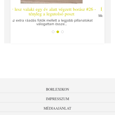
t végzett borász #26 -
Így lesz valaki egy év alatt végzett bo
olsó poszt
Megírtuk a modulzáró vizsgákat, már lázasan
az utolsó...
 a legjobb pillanatokat
sze...
BORLEXIKON
IMPRESSZUM
MÉDIAAJÁNLAT