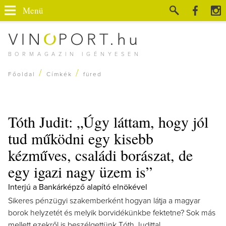
Menü
BORMAGAZIN IGÉNYESEN
/
/
Főoldal
Címkék
füred
Tóth Judit: „Úgy láttam, hogy jól
tud működni egy kisebb
kézműves, családi borászat, de
egy igazi nagy üzem is”
Interjú a Bankárképző alapító elnökével
Sikeres pénzügyi szakemberként hogyan látja a magyar
borok helyzetét és melyik borvidékünkbe fektetne? Sok más
mellett ezekről is beszélgettünk Tóth Judittal.