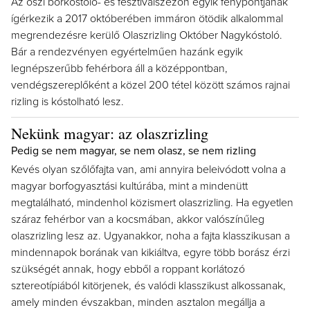
Az őszi borkóstoló- és fesztiválszezon egyik fénypontjának
ígérkezik a 2017 októberében immáron ötödik alkalommal
megrendezésre kerülő Olaszrizling Október Nagykóstoló.
Bár a rendezvényen egyértelműen hazánk egyik
legnépszerűbb fehérbora áll a középpontban,
vendégszereplőként a közel 200 tétel között számos rajnai
rizling is kóstolható lesz.
Nekünk magyar: az olaszrizling
Pedig se nem magyar, se nem olasz, se nem rizling
Kevés olyan szőlőfajta van, ami annyira beleivódott volna a
magyar borfogyasztási kultúrába, mint a mindenütt
megtalálható, mindenhol közismert olaszrizling. Ha egyetlen
száraz fehérbor van a kocsmában, akkor valószínűleg
olaszrizling lesz az. Ugyanakkor, noha a fajta klasszikusan a
mindennapok borának van kikiáltva, egyre több borász érzi
szükségét annak, hogy ebből a roppant korlátozó
sztereotípiából kitörjenek, és valódi klasszikust alkossanak,
amely minden évszakban, minden asztalon megállja a