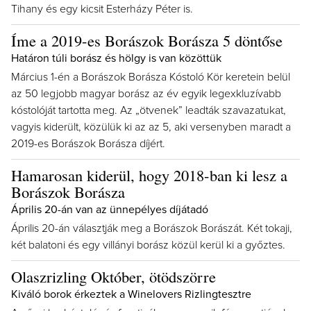
Tihany és egy kicsit Esterházy Péter is.
Íme a 2019-es Borászok Borásza 5 döntőse
Határon túli borász és hölgy is van közöttük
Március 1-én a Borászok Borásza Kóstoló Kör keretein belül
az 50 legjobb magyar borász az év egyik legexkluzívabb
kóstolóját tartotta meg. Az „ötvenek” leadták szavazatukat,
vagyis kiderült, közülük ki az az 5, aki versenyben maradt a
2019-es Borászok Borásza díjért.
Hamarosan kiderül, hogy 2018-ban ki lesz a
Borászok Borásza
Április 20-án van az ünnepélyes díjátadó
Április 20-án választják meg a Borászok Borászát. Két tokaji,
két balatoni és egy villányi borász közül kerül ki a győztes.
Olaszrizling Október, ötödszörre
Kiváló borok érkeztek a Winelovers Rizlingtesztre