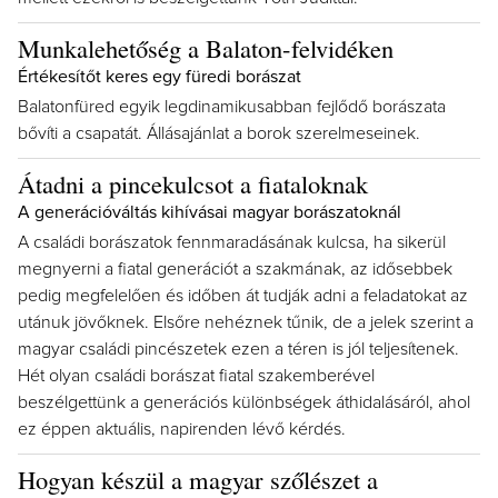
Munkalehetőség a Balaton-felvidéken
Értékesítőt keres egy füredi borászat
Balatonfüred egyik legdinamikusabban fejlődő borászata
bővíti a csapatát. Állásajánlat a borok szerelmeseinek.
Átadni a pincekulcsot a fiataloknak
A generációváltás kihívásai magyar borászatoknál
A családi borászatok fennmaradásának kulcsa, ha sikerül
megnyerni a fiatal generációt a szakmának, az idősebbek
pedig megfelelően és időben át tudják adni a feladatokat az
utánuk jövőknek. Elsőre nehéznek tűnik, de a jelek szerint a
magyar családi pincészetek ezen a téren is jól teljesítenek.
Hét olyan családi borászat fiatal szakemberével
beszélgettünk a generációs különbségek áthidalásáról, ahol
ez éppen aktuális, napirenden lévő kérdés.
Hogyan készül a magyar szőlészet a