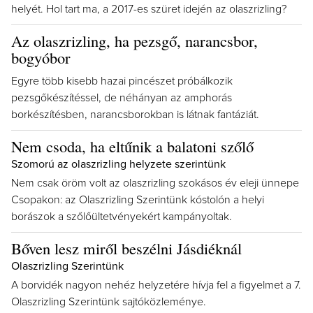
helyét. Hol tart ma, a 2017-es szüret idején az olaszrizling?
Az olaszrizling, ha pezsgő, narancsbor,
bogyóbor
Egyre több kisebb hazai pincészet próbálkozik
pezsgőkészítéssel, de néhányan az amphorás
borkészítésben, narancsborokban is látnak fantáziát.
Nem csoda, ha eltűnik a balatoni szőlő
Szomorú az olaszrizling helyzete szerintünk
Nem csak öröm volt az olaszrizling szokásos év eleji ünnepe
Csopakon: az Olaszrizling Szerintünk kóstolón a helyi
borászok a szőlőültetvényekért kampányoltak.
Bőven lesz miről beszélni Jásdiéknál
Olaszrizling Szerintünk
A borvidék nagyon nehéz helyzetére hívja fel a figyelmet a 7.
Olaszrizling Szerintünk sajtóközleménye.