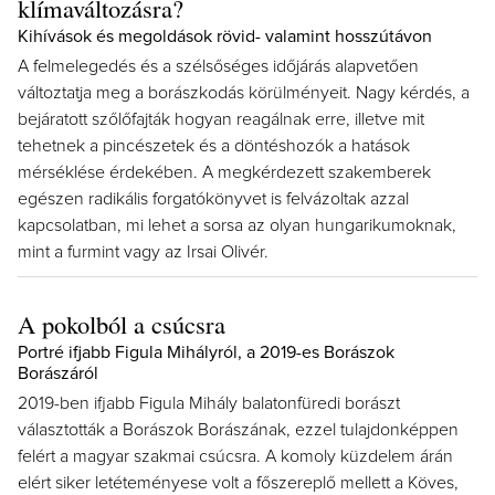
klímaváltozásra?
Kihívások és megoldások rövid- valamint hosszútávon
A felmelegedés és a szélsőséges időjárás alapvetően
változtatja meg a borászkodás körülményeit. Nagy kérdés, a
bejáratott szőlőfajták hogyan reagálnak erre, illetve mit
tehetnek a pincészetek és a döntéshozók a hatások
mérséklése érdekében. A megkérdezett szakemberek
egészen radikális forgatókönyvet is felvázoltak azzal
kapcsolatban, mi lehet a sorsa az olyan hungarikumoknak,
mint a furmint vagy az Irsai Olivér.
A pokolból a csúcsra
Portré ifjabb Figula Mihályról, a 2019-es Borászok
Borászáról
2019-ben ifjabb Figula Mihály balatonfüredi borászt
választották a Borászok Borászának, ezzel tulajdonképpen
felért a magyar szakmai csúcsra. A komoly küzdelem árán
elért siker letéteményese volt a főszereplő mellett a Köves,