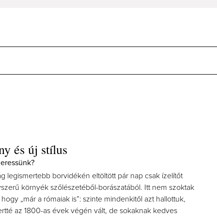
 és új stílus
szeressünk?
 legismertebb borvidékén eltöltött pár nap csak ízelítőt
yszerű környék szőlészetéből-borászatából. Itt nem szoktak
 hogy „már a rómaiak is”: szinte mindenkitől azt hallottuk,
ertté az 1800-as évek végén vált, de sokaknak kedves