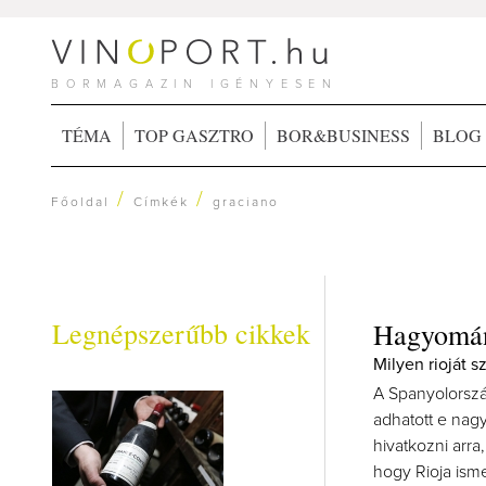
BORMAGAZIN IGÉNYESEN
TÉMA
TOP GASZTRO
BOR&BUSINESS
BLOG
/
/
Főoldal
Címkék
graciano
Legnépszerűbb cikkek
Hagyomány
Milyen rioját 
A Spanyolország
adhatott e nag
hivatkozni arra,
hogy Rioja ism