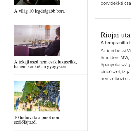
borvidékké csa
A világ 10 legdrágább bora
Riojai ut
A tempranillo 
Az idei bécsi 
Smulders MW, r
A tokaji aszú nem csak luxuscikk,
Spanyolország 
hanem konkrétan gyógyszer
pincészet, izga
nemzetközi csa
10 tudnivaló a pinot noir
szőlőfajtáról