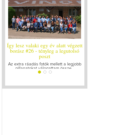
Így lesz valaki egy év alatt végzett
Így lesz valaki egy év 
borász #26 - tényleg a legutolsó
borász #25
poszt
Megírtuk a modulzáró vi
lázasan készülünk az 
Az extra ráadás fotók mellett a legjobb
pillanatokat válogattam össze...