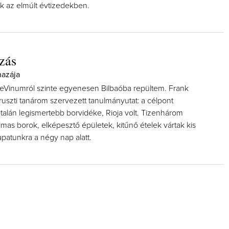
k az elmúlt évtizedekben.
azás
hazája
VieVinumról szinte egyenesen Bilbaóba repültem. Frank
uszti tanárom szervezett tanulmányutat: a célpont
talán legismertebb borvidéke, Rioja volt. Tizenhárom
lmas borok, elképesztő épületek, kitűnő ételek vártak kis
patunkra a négy nap alatt.