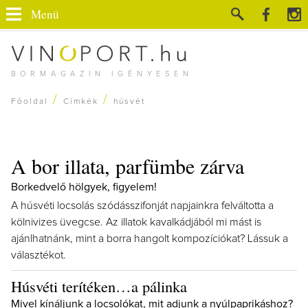
Menü
BORMAGAZIN IGÉNYESEN
/
/
Főoldal
Címkék
húsvét
A bor illata, parfümbe zárva
Borkedvelő hölgyek, figyelem!
A húsvéti locsolás szódásszifonját napjainkra felváltotta a
kölnivizes üvegcse. Az illatok kavalkádjából mi mást is
ajánlhatnánk, mint a borra hangolt kompozíciókat? Lássuk a
választékot.
Húsvéti terítéken…a pálinka
Mivel kínáljunk a locsolókat, mit adjunk a nyúlpaprikáshoz?