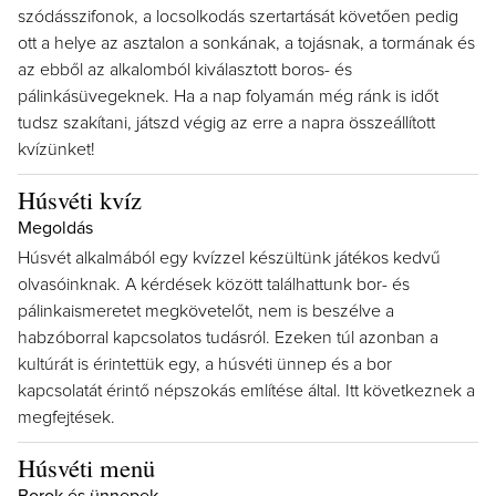
szódásszifonok, a locsolkodás szertartását követően pedig
ott a helye az asztalon a sonkának, a tojásnak, a tormának és
az ebből az alkalomból kiválasztott boros- és
pálinkásüvegeknek. Ha a nap folyamán még ránk is időt
tudsz szakítani, játszd végig az erre a napra összeállított
kvízünket!
Húsvéti kvíz
Megoldás
Húsvét alkalmából egy kvízzel készültünk játékos kedvű
olvasóinknak. A kérdések között találhattunk bor- és
pálinkaismeretet megkövetelőt, nem is beszélve a
habzóborral kapcsolatos tudásról. Ezeken túl azonban a
kultúrát is érintettük egy, a húsvéti ünnep és a bor
kapcsolatát érintő népszokás említése által. Itt következnek a
megfejtések.
Húsvéti menü