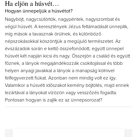
Ha eljön a húsvét…
Hogyan ünnepeljük a húsvétot?
Nagyböjt, nagycsütörtök, nagypéntek, nagyszombat és
végül húsvét. A keresztények Jézus feltámadását ünneplik,
míg mások a tavasznak örülnek, és különböző
népszokásokkal köszöntjük a megújuló természetet. Az
évszázadok során e kettő összefonódott, együtt ünnepel
húsvét két napján kicsi és nagy. Összejön a család és együtt
főznek, a lányok megajándékozzák csokitojással és több
helyen anyagi javakkal a lányok a manapság kölnivel
felfegyverzett fiúkat. Azonban nem mindig volt ez így.
Valamikor a húsvéti időszakot kemény böjtölés, majd ennek
lezártával a lányokat vízözön vagy vesszőzés fogadta.
Pontosan hogyan is zajlik ez az ünnepsorozat?