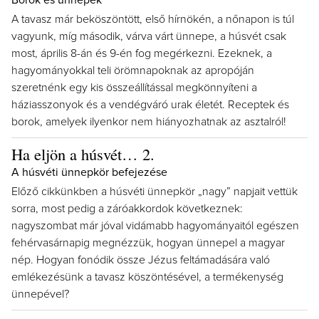
Borok és ünnepek
A tavasz már beköszöntött, első hírnökén, a nőnapon is túl
vagyunk, míg második, várva várt ünnepe, a húsvét csak
most, április 8-án és 9-én fog megérkezni. Ezeknek, a
hagyományokkal teli örömnapoknak az apropóján
szeretnénk egy kis összeállítással megkönnyíteni a
háziasszonyok és a vendégváró urak életét. Receptek és
borok, amelyek ilyenkor nem hiányozhatnak az asztalról!
Ha eljön a húsvét… 2.
A húsvéti ünnepkör befejezése
Előző cikkünkben a húsvéti ünnepkör „nagy” napjait vettük
sorra, most pedig a záróakkordok következnek:
nagyszombat már jóval vidámabb hagyományaitól egészen
fehérvasárnapig megnézzük, hogyan ünnepel a magyar
nép. Hogyan fonódik össze Jézus feltámadására való
emlékezésünk a tavasz köszöntésével, a termékenység
ünnepével?