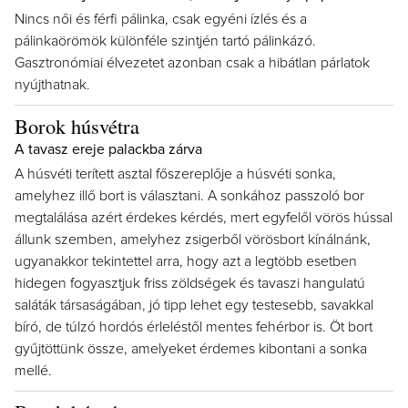
Nincs női és férfi pálinka, csak egyéni ízlés és a
pálinkaörömök különféle szintjén tartó pálinkázó.
Gasztronómiai élvezetet azonban csak a hibátlan párlatok
nyújthatnak.
Borok húsvétra
A tavasz ereje palackba zárva
A húsvéti terített asztal főszereplője a húsvéti sonka,
amelyhez illő bort is választani. A sonkához passzoló bor
megtalálása azért érdekes kérdés, mert egyfelől vörös hússal
állunk szemben, amelyhez zsigerből vörösbort kínálnánk,
ugyanakkor tekintettel arra, hogy azt a legtöbb esetben
hidegen fogyasztjuk friss zöldségek és tavaszi hangulatú
saláták társaságában, jó tipp lehet egy testesebb, savakkal
bíró, de túlzó hordós érleléstől mentes fehérbor is. Öt bort
gyűjtöttünk össze, amelyeket érdemes kibontani a sonka
mellé.