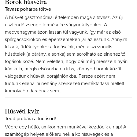
Borok húsvétra
Tavasz pohárba töltve
A húsvét gasztronómiai értelemben maga a tavasz. Az új
esztendő zsenge terméseire vágyunk ilyenkor. A
medvehagymalázon lassan túl vagyunk, így már az első
spárgacsokrokon és eperszemeken jár az eszünk. Annyira
frissek, üdék ilyenkor a fogásaink, még a szezonális
húsételek (a bárány, a sonka) sem sorolható az elnehezítő
fogások közé. Nem véletlen, hogy bár még messze a nyári
kánikula, mégis elsősorban a friss, könnyed borok közül
válogattunk húsvéti borajánlónkba. Persze azért nem
tudtunk ellenállni néhány szerkezeti mértéktartása mellett
komolyabb darabnak sem...
Húsvéti kvíz
Tedd próbára a tudásod!
Végre egy hétfő, amikor nem munkával kezdődik a nap! A
számítógép helyett előkerülnek a kölnisüvegek és a