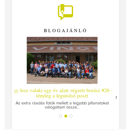
BLOGAJÁNLÓ
év alatt végzett borász #26 -
Így lesz valaki egy év alatt vég
a legutolsó poszt
Megírtuk a modulzáró vizsgákat, már 
az utolsó...
 mellett a legjobb pillanatokat
attam össze...