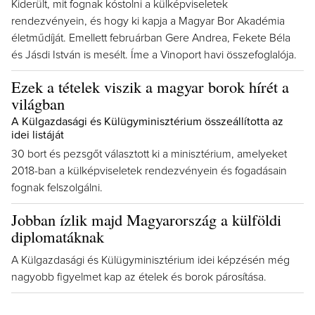
Kiderült, mit fognak kóstolni a külképviseletek
rendezvényein, és hogy ki kapja a Magyar Bor Akadémia
életműdíját. Emellett februárban Gere Andrea, Fekete Béla
és Jásdi István is mesélt. Íme a Vinoport havi összefoglalója.
Ezek a tételek viszik a magyar borok hírét a
világban
A Külgazdasági és Külügyminisztérium összeállította az
idei listáját
30 bort és pezsgőt választott ki a minisztérium, amelyeket
2018-ban a külképviseletek rendezvényein és fogadásain
fognak felszolgálni.
Jobban ízlik majd Magyarország a külföldi
diplomatáknak
A Külgazdasági és Külügyminisztérium idei képzésén még
nagyobb figyelmet kap az ételek és borok párosítása.