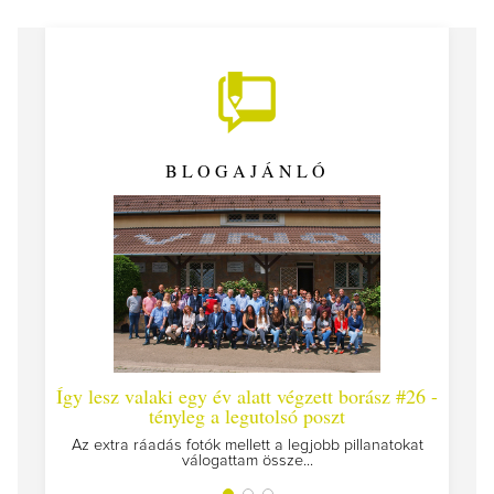
BLOGAJÁNLÓ
Így lesz valaki egy év alatt végzett borász #26 -
Így lesz 
tényleg a legutolsó poszt
Megírtuk a
Az extra ráadás fotók mellett a legjobb pillanatokat
válogattam össze...