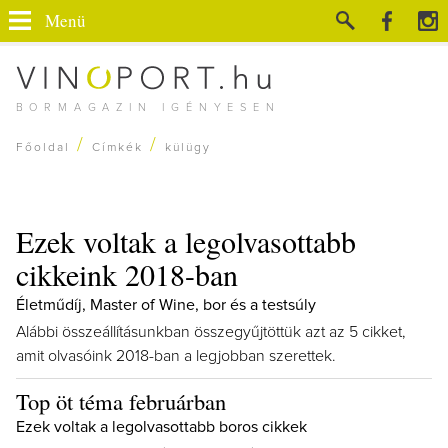
Menü
BORMAGAZIN IGÉNYESEN
/
/
Főoldal
Címkék
külügy
Ezek voltak a legolvasottabb
cikkeink 2018-ban
Életműdíj, Master of Wine, bor és a testsúly
Alábbi összeállításunkban összegyűjtöttük azt az 5 cikket,
amit olvasóink 2018-ban a legjobban szerettek.
Top öt téma februárban
Ezek voltak a legolvasottabb boros cikkek