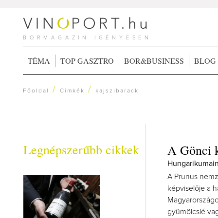
BORMAGAZIN IGÉNYESEN
TÉMA
TOP GASZTRO
BOR&BUSINESS
BLOG
/
/
Főoldal
Címkék
kajszibarack
Legnépszerűbb cikkek
A Gönci k
Hungarikumain
A Prunus nemze
képviselője a h
Magyarországon
gyümölcslé vag