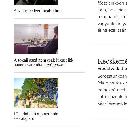
főételeinkben s
A világ 10 legdrágább bora
jobb, ha a pia
a roppanós, éd
vagyunk, hogy
érintkezik szán
Kecskemé
A tokaji aszú nem csak luxuscikk,
hanem konkrétan gyógyszer
Eredetvédett p
Sorozatunkban v
felfedeztük az 
barackpálinkát
kalandozunk, h
készítésének l
10 tudnivaló a pinot noir
szőlőfajtáról