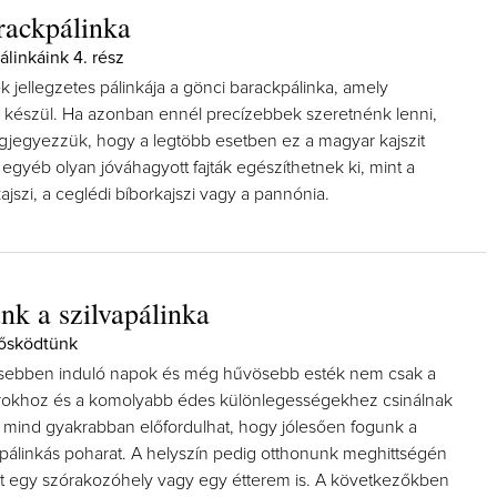
rackpálinka
álinkáink 4. rész
 jellegzetes pálinkája a gönci barackpálinka, amely
l készül. Ha azonban ennél precízebbek szeretnénk lenni,
egjegyezzük, hogy a legtöbb esetben ez a magyar kajszit
t egyéb olyan jóváhagyott fajták egészíthetnek ki, mint a
jszi, a ceglédi bíborkajszi vagy a pannónia.
k a szilvapálinka
ősködtünk
sebben induló napok és még hűvösebb esték nem csak a
rokhoz és a komolyabb édes különlegességekhez csinálnak
mind gyakrabban előfordulhat, hogy jólesően fogunk a
álinkás poharat. A helyszín pedig otthonunk meghittségén
et egy szórakozóhely vagy egy étterem is. A következőkben