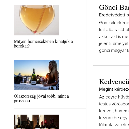
Gönci Ba
Eredetvédett p
Gönc vidékének
kajszibarackbó
akkor azt is m
Milyen hőmérsékleten kínáljuk a
jelenti, amelye
borokat?
gönci magyar ka
Kedvencün
Megint kérdez
Olaszország jóval több, mint a
Az egyre hűvö
prosecco
testes vörösbo
kedvet, hanem 
kezünkbe egy p
túlmutatva leh