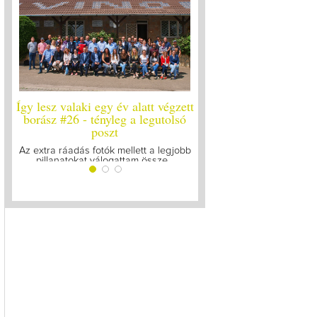
Így lesz valaki egy év alatt végzett
Így lesz valaki egy év 
borász #26 - tényleg a legutolsó
borász #25
poszt
Megírtuk a modulzáró vi
lázasan készülünk az 
Az extra ráadás fotók mellett a legjobb
pillanatokat válogattam össze...