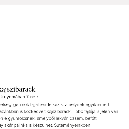
ajszibarack
k nyomában 7. rész
tség igen sok fajjal rendelkezik, amelynek egyik ismert
azánkban is közkedvelt kajszibarack. Több fajtája is jelen van
 e gyümölcsnek, amelyből lekvár, dzsem, befőtt,
y akár pálinka is készülhet. Süteményeinkben,