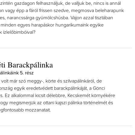
zintén gazdagon felhasználjuk, de valljuk be, nincs is annál
con vagy épp a fáról frissen szedve, megmosva beleharapunk
es, narancssárga gyümölcshúsba. Vajon azzal tisztában
 minden egyes harapáskor hungarikumaink egyike
k ízlelőbimbóival?
ti Barackpálinka
álinkáink 5. rész
olt már szó meggy-, körte és szilvapálinkáról, de
ország egyik eredetvédett barackpálinkáját, a Gönci
 is. Ez alkalommal kicsit délebbre, Kecskemét környékére
ogy megismerjük az ottani kajszi pálinka történelmét és
egfontosabb mozzanatait.