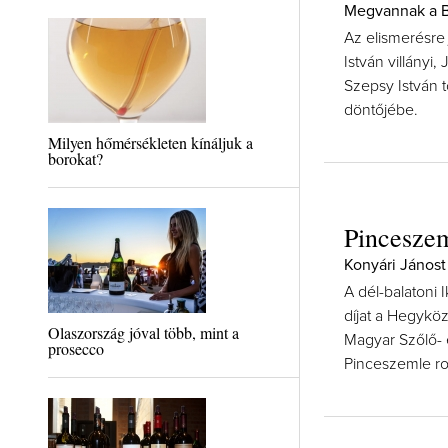
Megvannak a B
Az elismerésre 
István villányi,
Szepsy István t
döntőjébe.
Milyen hőmérsékleten kínáljuk a
borokat?
Pinceszem
Konyári Jánost
A dél-balatoni 
díjat a Hegykö
Olaszország jóval több, mint a
Magyar Szőlő- 
prosecco
Pinceszemle ro