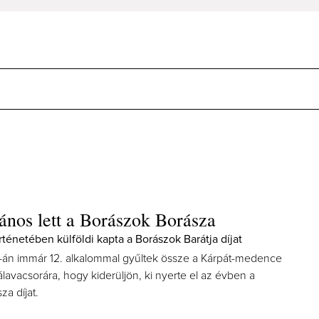
ános lett a Borászok Borásza
örténetében külföldi kapta a Borászok Barátja díjat
20-án immár 12. alkalommal gyűltek össze a Kárpát-medence
lavacsorára, hogy kiderüljön, ki nyerte el az évben a
a díjat.