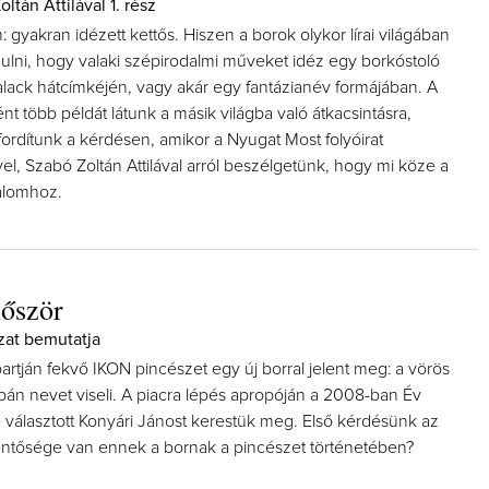
ltán Attilával 1. rész
: gyakran idézett kettős. Hiszen a borok olykor lírai világában
dulni, hogy valaki szépirodalmi műveket idéz egy borkóstoló
lack hátcímkéjén, vagy akár egy fantázianév formájában. A
ént több példát látunk a másik világba való átkacsintásra,
ordítunk a kérdésen, amikor a Nyugat Most folyóirat
el, Szabó Zoltán Attilával arról beszélgetünk, hogy mi köze a
alomhoz.
lőször
zat bemutatja
partján fekvő IKON pincészet egy új borral jelent meg: a vörös
ipán nevet viseli. A piacra lépés apropóján a 2008-ban Év
 választott Konyári Jánost kerestük meg. Első kérdésünk az
elentősége van ennek a bornak a pincészet történetében?