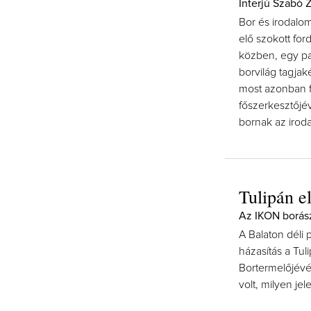
Interjú Szabó Zo
Bor és irodalom
elő szokott for
közben, egy pa
borvilág tagjak
most azonban f
főszerkesztőjév
bornak az irod
Tulipán e
Az IKON borás
A Balaton déli 
házasítás a Tul
Bortermelőjévé
volt, milyen j