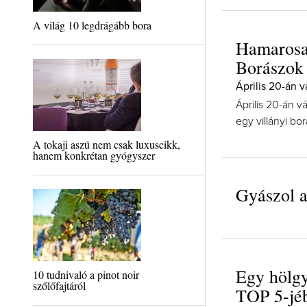
A világ 10 legdrágább bora
Hamarosan
Borászok
Április 20-án 
Április 20-án v
egy villányi bo
A tokaji aszú nem csak luxuscikk,
hanem konkrétan gyógyszer
Gyászol a
Egy hölgy
10 tudnivaló a pinot noir
szőlőfajtáról
TOP 5-jé