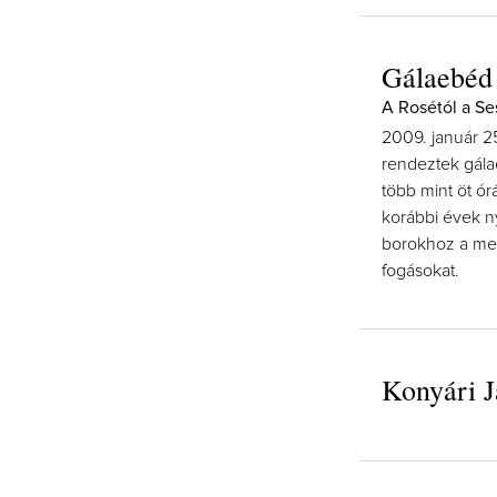
Gálaebéd 
A Rosétól a Se
2009. január 2
rendeztek gála
több mint öt ór
korábbi évek ny
borokhoz a meg
fogásokat.
Konyári J