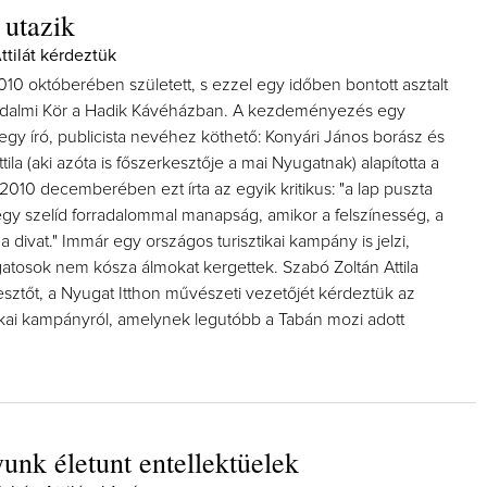
utazik
ttilát kérdeztük
10 októberében született, s ezzel egy időben bontott asztalt
rodalmi Kör a Hadik Kávéházban. A kezdeményezés egy
gy író, publicista nevéhez köthető: Konyári János borász és
tila (aki azóta is főszerkesztője a mai Nyugatnak) alapította a
 2010 decemberében ezt írta az egyik kritikus: "a lap puszta
r egy szelíd forradalommal manapság, amikor a felszínesség, a
a divat." Immár egy országos turisztikai kampány is jelzi,
atosok nem kósza álmokat kergettek. Szabó Zoltán Attila
esztőt, a Nyugat Itthon művészeti vezetőjét kérdeztük az
tikai kampányról, amelynek legutóbb a Tabán mozi adott
nk életunt entellektüelek