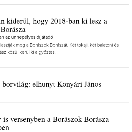
 kiderül, hogy 2018-ban ki lesz a
 Borásza
van az ünnepélyes díjátadó
Így lesz valaki egy év alatt végz
álasztják meg a Borászok Borászát. Két tokaji, két balatoni és
borász #26 - tényleg a legutols
rász közül kerül ki a győztes.
poszt
Az extra ráadás fotók mellett a legjo
pillanatokat válogattam össze...
 borvilág: elhunyt Konyári János
 is versenyben a Borászok Borásza
ben