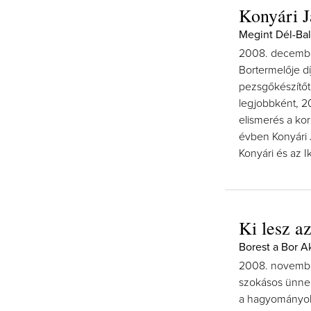
Konyári J
Megint Dél-Bal
2008. decembe
Bortermelője dí
pezsgőkészítőt 
legjobbként, 20
elismerés a ko
évben Konyári J
Konyári és az I
Ki lesz a
Borest a Bor 
2008. novembe
szokásos ünnep
a hagyományokn