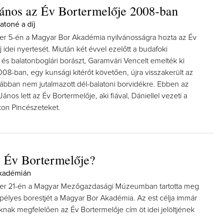
ános az Év Bortermelője 2008-ban
atoné a díj
r 5-én a Magyar Bor Akadémia nyilvánosságra hozta az Év
j idei nyertesét. Miután két évvel ezelőtt a budafoki
és balatonboglári borászt, Garamvári Vencelt emelték ki
08-ban, egy kunsági kitérőt követően, újra visszakerült az
rábban nem jutalmazott dél-balatoni borvidékre. Ebben az
ános lett az Év Bortermelője, aki fiával, Dániellel vezeti a
kon Pincészeteket.
z Év Bortermelője?
Akadémián
r 21-én a Magyar Mezőgazdasági Múzeumban tartotta meg
élyes borestjét a Magyar Bor Akadémia. Az est célja immár
ak megfelelően az Év Bortermelője cím öt idei jelöltjének