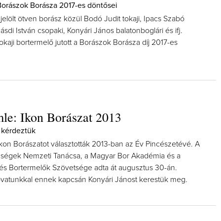
orászok Borásza 2017-es döntősei
jelölt ötven borász közül Bodó Judit tokaji, Ipacs Szabó
 Jásdi István csopaki, Konyári János balatonboglári és ifj.
okaji bortermelő jutott a Borászok Borásza díj 2017-es
le: Ikon Borászat 2013
 kérdeztük
Ikon Borászatot választották 2013-ban az Év Pincészetévé. A
zségek Nemzeti Tanácsa, a Magyar Bor Akadémia és a
és Bortermelők Szövetsége adta át augusztus 30-án.
vatunkkal ennek kapcsán Konyári Jánost kerestük meg.