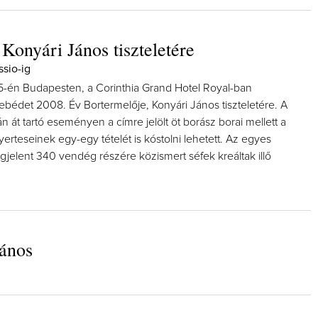
Konyári János tiszteletére
ssio-ig
5-én Budapesten, a Corinthia Grand Hotel Royal-ban
ebédet 2008. Év Bortermelője, Konyári János tiszteletére. A
án át tartó eseményen a címre jelölt öt borász borai mellett a
erteseinek egy-egy tételét is kóstolni lehetett. Az egyes
jelent 340 vendég részére közismert séfek kreáltak illő
ános