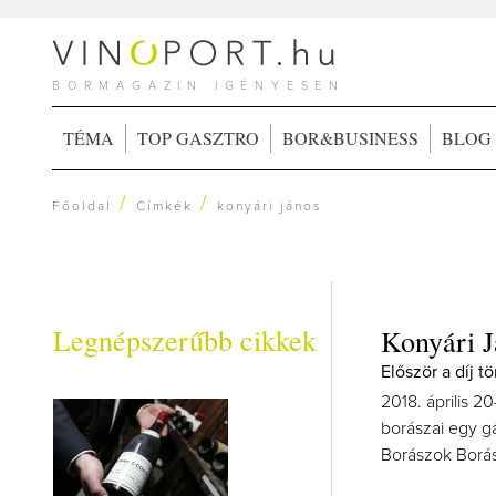
BORMAGAZIN IGÉNYESEN
TÉMA
TOP GASZTRO
BOR&BUSINESS
BLOG
/
/
Főoldal
Címkék
konyári jános
Legnépszerűbb cikkek
Konyári J
Először a díj t
2018. április 
borászai egy gá
Borászok Borász