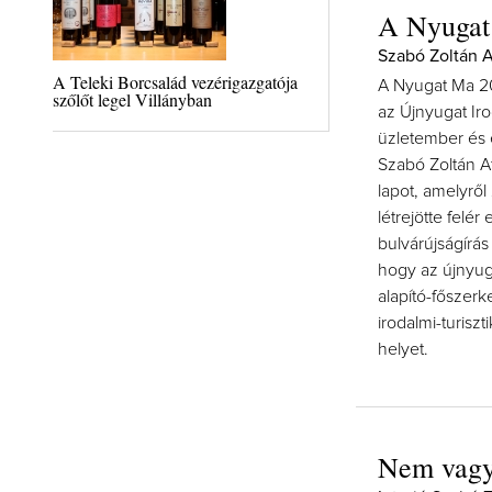
A Nyugat 
Szabó Zoltán A
A Teleki Borcsalád vezérigazgatója
A Nyugat Ma 20
szőlőt legel Villányban
az Újnyugat I
üzletember és e
Szabó Zoltán At
lapot, amelyről
létrejötte felé
bulvárújságírás 
hogy az újnyug
alapító-főszerk
irodalmi-turisz
helyet.
Nem vagyu