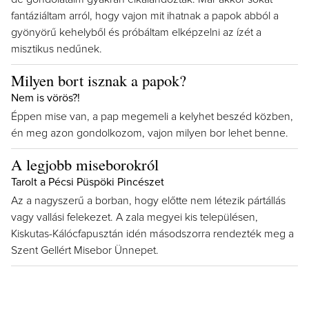
fantáziáltam arról, hogy vajon mit ihatnak a papok abból a
gyönyörű kehelyből és próbáltam elképzelni az ízét a
misztikus nedűnek.
Milyen bort isznak a papok?
Nem is vörös?!
Éppen mise van, a pap megemeli a kelyhet beszéd közben,
én meg azon gondolkozom, vajon milyen bor lehet benne.
A legjobb miseborokról
Tarolt a Pécsi Püspöki Pincészet
Az a nagyszerű a borban, hogy előtte nem létezik pártállás
vagy vallási felekezet. A zala megyei kis településen,
Kiskutas-Kálócfapusztán idén másodszorra rendezték meg a
Szent Gellért Misebor Ünnepet.