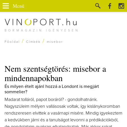
Menü
BORMAGAZIN IGÉNYESEN
/
/
Főoldal
Címkék
misebor
Nem szentségtörés: misebor a
mindennapokban
És milyen ételt ajánl hozzá a Londont is megjárt
sommelier?
Madarat tolláról, papot boráról? - gondolhatnánk.
Nagyszüleim mélyen vallásosak voltak, így kislánykoromban
rendszeresen elvittek a vasárnapi misére. Mindig igyekeztem
a kedvükben járni és a tanulságot levonni a prédikációkból,
de gondolataim gyakran elkalandoztak. Már akkor sokat