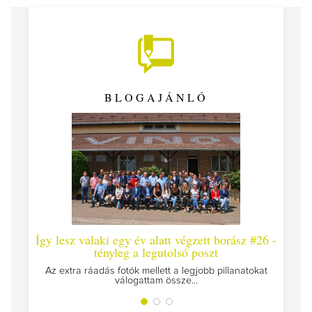
BLOGAJÁNLÓ
Így lesz valaki egy év alatt végzett borász #26 -
Így 
tényleg a legutolsó poszt
Megírt
Az extra ráadás fotók mellett a legjobb pillanatokat
válogattam össze...