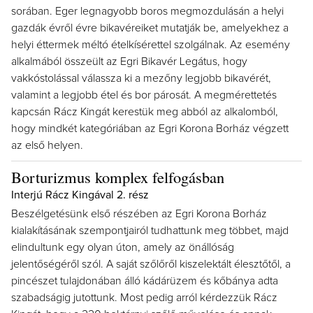
sorában. Eger legnagyobb boros megmozdulásán a helyi
gazdák évről évre bikavéreiket mutatják be, amelyekhez a
helyi éttermek méltó ételkísérettel szolgálnak. Az esemény
alkalmából összeült az Egri Bikavér Legátus, hogy
vakkóstolással válassza ki a mezőny legjobb bikavérét,
valamint a legjobb étel és bor párosát. A megmérettetés
kapcsán Rácz Kingát kerestük meg abból az alkalomból,
hogy mindkét kategóriában az Egri Korona Borház végzett
az első helyen.
Borturizmus komplex felfogásban
Interjú Rácz Kingával 2. rész
Beszélgetésünk első részében az Egri Korona Borház
kialakításának szempontjairól tudhattunk meg többet, majd
elindultunk egy olyan úton, amely az önállóság
jelentőségéről szól. A saját szőlőről kiszelektált élesztőtől, a
pincészet tulajdonában álló kádárüzem és kőbánya adta
szabadságig jutottunk. Most pedig arról kérdezzük Rácz