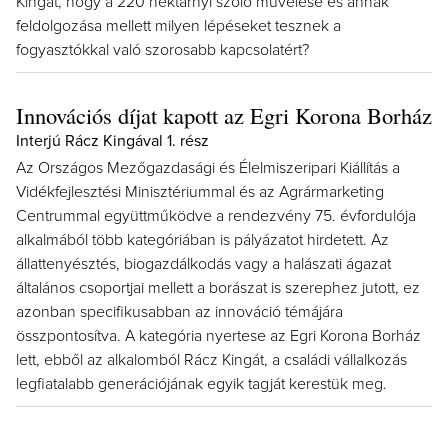
Kingát, hogy a 220 hektárnyi szőlő művelése és annak
feldolgozása mellett milyen lépéseket tesznek a
fogyasztókkal való szorosabb kapcsolatért?
Innovációs díjat kapott az Egri Korona Borház
Interjú Rácz Kingával 1. rész
Az Országos Mezőgazdasági és Élelmiszeripari Kiállítás a
Vidékfejlesztési Minisztériummal és az Agrármarketing
Centrummal együttműködve a rendezvény 75. évfordulója
alkalmából több kategóriában is pályázatot hirdetett. Az
állattenyésztés, biogazdálkodás vagy a halászati ágazat
általános csoportjai mellett a borászat is szerephez jutott, ez
azonban specifikusabban az innováció témájára
összpontosítva. A kategória nyertese az Egri Korona Borház
lett, ebből az alkalomból Rácz Kingát, a családi vállalkozás
legfiatalabb generációjának egyik tagját kerestük meg.