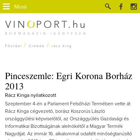
Menü
BORMAGAZIN IGÉNYESEN
/
/
Főoldal
Címkék
rácz king
Pinceszemle: Egri Korona Borház
2013
Rácz Kinga nyilatkozott
Szeptember 4-én a Parlament Felsőházi Termében vette át
Rácz Kinga cégvezető, borász Koszorús László
országgyűlési képviselőtől, az Országgyűlés Gazdasági és
Informatikai Bizottságának alelnökétől a Magyar Termék
Nagydíjat. Az immár 16. alkalommal odaítélt minőségtanúsító