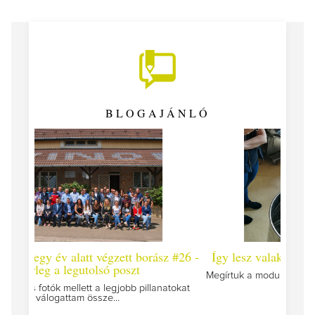
BLOGAJÁNLÓ
t borász #26 -
Így lesz valaki egy év alatt végzett borász #2
zt
Megírtuk a modulzáró vizsgákat, már lázasan készülü
az utolsó...
b pillanatokat