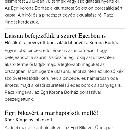
elismerést 2013-ban 78 termék vagy szolgáltatás nyerte el.
Az Egri Korona Borház a kitüntetést Selection borcsaládjáért
kapta. A hírről és a pincészet egyéb aktualitásairól Rácz
Kingát kérdeztük.
Lassan befejeződik a szüret Egerben is
Hősökről elnevezett borcsaláddal bővül a Korona Borház
Egyre több pincészettől érkezik az információ, hogy
befejeződött a szüret. Valószínűleg Tokaj aszút készíteni
akaró termelői tartják majd a legtovább magukat az
országban. Most Egerbe utazunk, ahol szintén az utolsó kék
szőlővel telt ládák kerülnek a pincébe, és hamarosan oda
érkezik majd a késői szüretelésű édes borok alapanyaga is.
Rácz Kingával, az Egri Korona Borház borászával
beszélgettünk.
Egri bikavért a marhapörkölt mellé!
Rácz Kinga nyilatkozott
Az idei már a tizenhatodik volt az Egri Bikavér Ünnepek