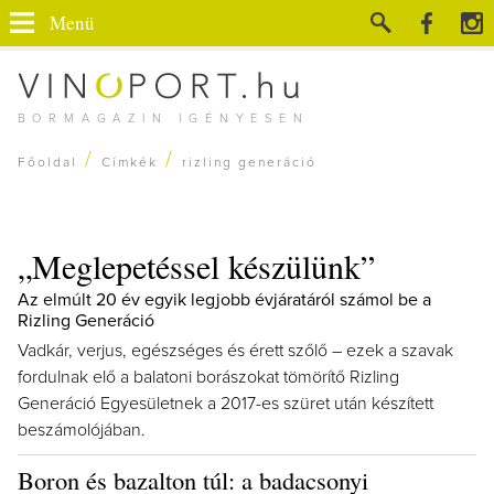
Menü
BORMAGAZIN IGÉNYESEN
/
/
Főoldal
Címkék
rizling generáció
„Meglepetéssel készülünk”
Az elmúlt 20 év egyik legjobb évjáratáról számol be a
Rizling Generáció
Vadkár, verjus, egészséges és érett szőlő – ezek a szavak
fordulnak elő a balatoni borászokat tömörítő Rizling
Generáció Egyesületnek a 2017-es szüret után készített
beszámolójában.
Boron és bazalton túl: a badacsonyi