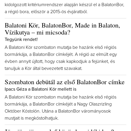
kidolgozott kritériumrendszer alapján készül el a BalatonBor,
a régió bora, először a 2015-ös évjáratból.
Balatoni Kör, BalatonBor, Made in Balaton,
Vízikutya – mi micsoda?
Tegyünk rendet!
A Balatoni Kör szombaton mutatja be hazánk első régiós
bormárkája, a BalatonBor címkéjét. A régió az elmúlt egy
évben annyit újított, hogy csak kapkodjuk a fejünket, és
tanuljuk a Kör által bevezetett szavakat.
Szombaton debütál az első BalatonBor címke
Ipacs Géza a Balatoni Kör mellett is
A Balatoni Kör szombaton mutatja be hazánk első régiós
bormárkája, a BalatonBor címkéjét a Nagy Olaszrizling
Október Kóstolón. Utána a BalatonBor várományosok
mustjait is megkóstolhatjuk.