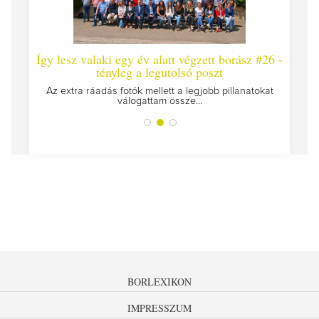
laki egy év alatt végzett borász #26 -
Így lesz valaki egy év
tényleg a legutolsó poszt
Megírtuk a modulzáró vizs
az ut
áadás fotók mellett a legjobb pillanatokat
válogattam össze...
BORLEXIKON
IMPRESSZUM