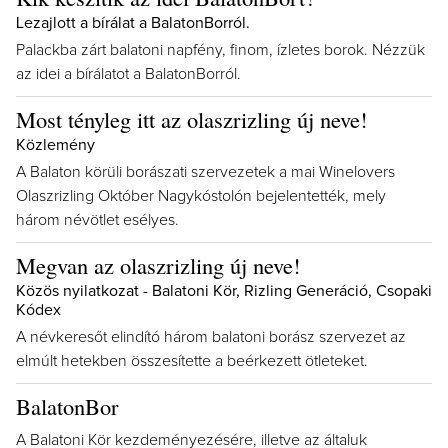
Lezajlott a bírálat a BalatonBorról.
Palackba zárt balatoni napfény, finom, ízletes borok. Nézzük
az idei a bírálatot a BalatonBorról.
Most tényleg itt az olaszrizling új neve!
Közlemény
A Balaton körüli borászati szervezetek a mai Winelovers
Olaszrizling Október Nagykóstolón bejelentették, mely
három névötlet esélyes.
Megvan az olaszrizling új neve!
Közös nyilatkozat - Balatoni Kör, Rizling Generáció, Csopaki
Kódex
A névkeresőt elindító három balatoni borász szervezet az
elmúlt hetekben összesítette a beérkezett ötleteket.
BalatonBor
A Balatoni Kör kezdeményezésére, illetve az általuk