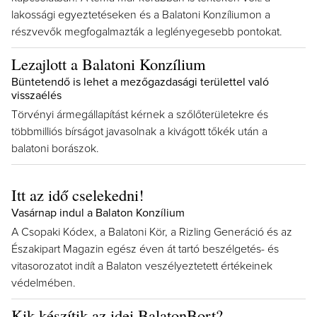
lakossági egyeztetéseken és a Balatoni Konzíliumon a
részvevők megfogalmazták a leglényegesebb pontokat.
Lezajlott a Balatoni Konzílium
Büntetendő is lehet a mezőgazdasági területtel való
visszaélés
Törvényi ármegállapítást kérnek a szőlőterületekre és
többmilliós bírságot javasolnak a kivágott tőkék után a
balatoni borászok.
Itt az idő cselekedni!
Vasárnap indul a Balaton Konzílium
A Csopaki Kódex, a Balatoni Kör, a Rizling Generáció és az
Északipart Magazin egész éven át tartó beszélgetés- és
vitasorozatot indít a Balaton veszélyeztetett értékeinek
védelmében.
Kik készítik az idei BalatonBort?