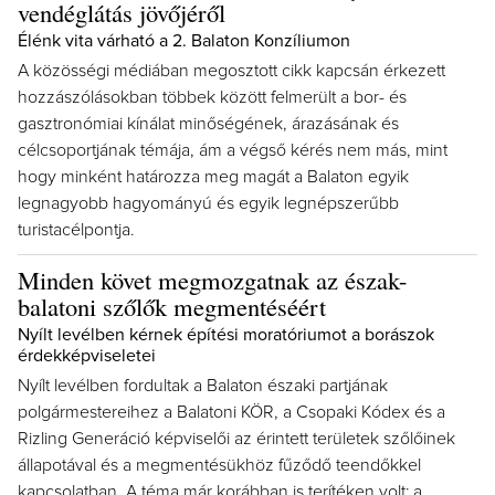
vendéglátás jövőjéről
Élénk vita várható a 2. Balaton Konzíliumon
A közösségi médiában megosztott cikk kapcsán érkezett
hozzászólásokban többek között felmerült a bor- és
gasztronómiai kínálat minőségének, árazásának és
célcsoportjának témája, ám a végső kérés nem más, mint
hogy minként határozza meg magát a Balaton egyik
legnagyobb hagyományú és egyik legnépszerűbb
turistacélpontja.
Minden követ megmozgatnak az észak-
balatoni szőlők megmentéséért
Nyílt levélben kérnek építési moratóriumot a borászok
érdekképviseletei
Nyílt levélben fordultak a Balaton északi partjának
polgármestereihez a Balatoni KÖR, a Csopaki Kódex és a
Rizling Generáció képviselői az érintett területek szőlőinek
állapotával és a megmentésükhöz fűződő teendőkkel
kapcsolatban. A téma már korábban is terítéken volt: a