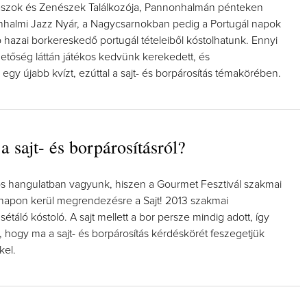
szok és Zenészek Találkozója, Pannonhalmán pénteken
onhalmi Jazz Nyár, a Nagycsarnokban pedig a Portugál napok
 hazai borkereskedő portugál tételeiből kóstolhatunk. Ennyi
hetőség láttán játékos kedvünk kerekedett, és
k egy újabb kvízt, ezúttal a sajt- és borpárosítás témakörében.
a sajt- és borpárosításról?
os hangulatban vagyunk, hiszen a Gourmet Fesztivál szakmai
napon kerül megrendezésre a Sajt! 2013 szakmai
sétáló kóstoló. A sajt mellett a bor persze mindig adott, így
, hogy ma a sajt- és borpárosítás kérdéskörét feszegetjük
kel.