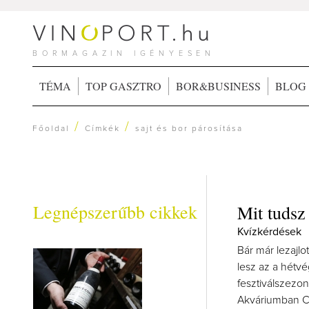
BORMAGAZIN IGÉNYESEN
TÉMA
TOP GASZTRO
BOR&BUSINESS
BLOG
/
/
Főoldal
Címkék
sajt és bor párosítása
Legnépszerűbb cikkek
Mit tudsz 
Kvízkérdések
Bár már lezajl
lesz az a hétvé
fesztiválszezon
Akváriumban Cé