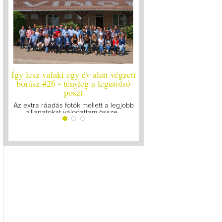
Így lesz valaki egy év alatt végzett
Így lesz valaki egy év al
borász #26 - tényleg a legutolsó
borász #25
poszt
Megírtuk a modulzáró vizs
lázasan készülünk az ut
Az extra ráadás fotók mellett a legjobb
pillanatokat válogattam össze...