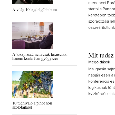
medencei Borá
A világ 10 legdrágább bora
startol a Pann
keretében több
szórakozási le
összeállítottun
Mit tudsz 
A tokaji aszú nem csak luxuscikk,
hanem konkrétan gyógyszer
Megoldások
Ma igazán sajt
napján ezen a 
konferencia és 
logikusnak tűnt
kvízkérdéseink
10 tudnivaló a pinot noir
szőlőfajtáról