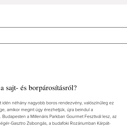
a sajt- és borpárosításról?
ott idén néhány nagyobb boros rendezvény, valószínűleg ez
ge, amikor megint úgy érezhetjük, újra beindul a
. Budapesten a Millenáris Parkban Gourmet Fesztivál lesz, az
gér-Gasztro Zsibongás, a budafoki Rozáriumban Kárpát-