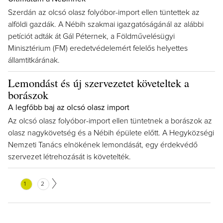
Szerdán az olcsó olasz folyóbor-import ellen tüntettek az
alföldi gazdák. A Nébih szakmai igazgatóságánál az alábbi
petíciót adták át Gál Péternek, a Földművelésügyi
Minisztérium (FM) eredetvédelemért felelős helyettes
államtitkárának.
Lemondást és új szervezetet követeltek a
borászok
A legfőbb baj az olcsó olasz import
Az olcsó olasz folyóbor-import ellen tüntetnek a borászok az
olasz nagykövetség és a Nébih épülete előtt. A Hegyközségi
Nemzeti Tanács elnökének lemondását, egy érdekvédő
szervezet létrehozását is követelték.
1
2