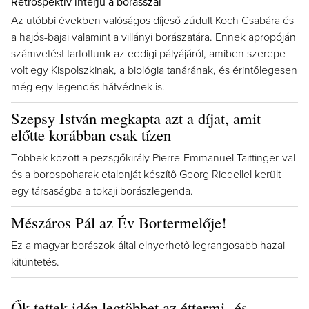
Retrospektív interjú a borásszal
Az utóbbi években valóságos díjeső zúdult Koch Csabára és
a hajós-bajai valamint a villányi borászatára. Ennek apropóján
számvetést tartottunk az eddigi pályájáról, amiben szerepe
volt egy Kispolszkinak, a biológia tanárának, és érintőlegesen
még egy legendás hátvédnek is.
Szepsy István megkapta azt a díjat, amit
előtte korábban csak tízen
Többek között a pezsgőkirály Pierre-Emmanuel Taittinger-val
és a borospoharak etalonját készítő Georg Riedellel került
egy társaságba a tokaji borászlegenda.
Mészáros Pál az Év Bortermelője!
Ez a magyar borászok által elnyerhető legrangosabb hazai
kitüntetés.
Ők tettek idén legtöbbet az éttermi- és