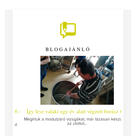
BLOGAJÁNLÓ
 #26 -
Így lesz valaki egy év alatt végzett borász #25
Így l
Megírtuk a modulzáró vizsgákat, már lázasan készülünk
az utolsó...
tokat
A jár