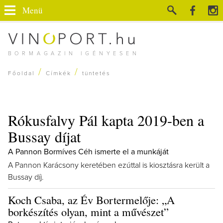
Menü
BORMAGAZIN IGÉNYESEN
/
/
Főoldal
Címkék
tüntetés
Rókusfalvy Pál kapta 2019-ben a
Bussay díjat
A Pannon Bormíves Céh ismerte el a munkáját
A Pannon Karácsony keretében ezúttal is kiosztásra került a
Bussay díj.
Koch Csaba, az Év Bortermelője: „A
borkészítés olyan, mint a művészet”