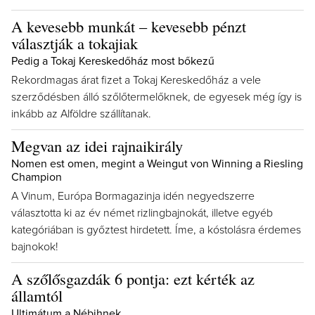
A kevesebb munkát – kevesebb pénzt
választják a tokajiak
Pedig a Tokaj Kereskedőház most bőkezű
Rekordmagas árat fizet a Tokaj Kereskedőház a vele
szerződésben álló szőlőtermelőknek, de egyesek még így is
inkább az Alföldre szállítanak.
Megvan az idei rajnaikirály
Nomen est omen, megint a Weingut von Winning a Riesling
Champion
A Vinum, Európa Bormagazinja idén negyedszerre
választotta ki az év német rizlingbajnokát, illetve egyéb
kategóriában is győztest hirdetett. Íme, a kóstolásra érdemes
bajnokok!
A szőlősgazdák 6 pontja: ezt kérték az
államtól
Ultimátum a Nébihnek