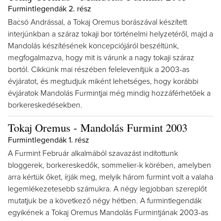
Furmintlegendák 2. rész
Bacsó Andrással, a Tokaj Oremus borászával készített
interjúnkban a száraz tokaji bor történelmi helyzetéről, majd a
Mandolás készítésének koncepciójáról beszéltünk,
megfogalmazva, hogy mit is várunk a nagy tokaji száraz
bortól. Cikkünk mai részében felelevenítjük a 2003-as
évjáratot, és megtudjuk miként lehetséges, hogy korábbi
évjáratok Mandolás Furmintjai még mindig hozzáférhetőek a
borkereskedésekben.
Tokaj Oremus - Mandolás Furmint 2003
Furmintlegendák 1. rész
A Furmint Február alkalmából szavazást indítottunk
bloggerek, borkereskedők, sommelier-k körében, amelyben
arra kértük őket, írják meg, melyik három furmint volt a valaha
legemlékezetesebb számukra. A négy legjobban szereplőt
mutatjuk be a következő négy hétben. A furmintlegendák
egyikének a Tokaj Oremus Mandolás Furmintjának 2003-as