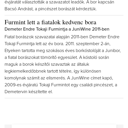
évjáratát választották a szavazatot leadók. A bor kapcsán
Bacsó Andrást, a pincészet borászát kérdeztük.
Furmint lett a fiatalok kedvenc bora
Demeter Endre Tokaji Furmintja a JuniWine 2011-ben
Fiatal borászok szavazatai alapján 2011-ben Demeter Endre
Tokaji Furmintja lett az év bora. 2011. szeptember 2-án,
Etyeken tartotta meg szokásos éves borkóstolóját a Junibor,
a fiatal borászokat tömörítő egyesület. A kóstoló során
maguk a borok készítői szavaztak az általuk
legkiemelkedőbbnek tartott tételre, így különösen
komolynak számít az elismerés. A JuniWine címet kapó,
2009-es évjáratú Tokaji Furmintot egy családi pincészet, a
Demetervin készítette el.