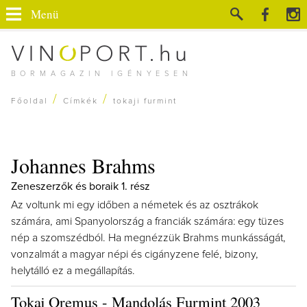
Menü
BORMAGAZIN IGÉNYESEN
/
/
Főoldal
Címkék
tokaji furmint
Johannes Brahms
Zeneszerzők és boraik 1. rész
Az voltunk mi egy időben a németek és az osztrákok
számára, ami Spanyolország a franciák számára: egy tüzes
nép a szomszédból. Ha megnézzük Brahms munkásságát,
vonzalmát a magyar népi és cigányzene felé, bizony,
helytálló ez a megállapítás.
Tokaj Oremus - Mandolás Furmint 2003