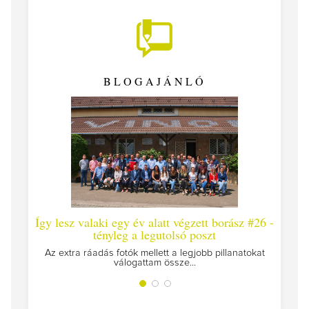
BLOGAJÁNLÓ
Így lesz valaki egy év alatt végzett borász #26 -
Így 
tényleg a legutolsó poszt
Megírt
Az extra ráadás fotók mellett a legjobb pillanatokat
válogattam össze...