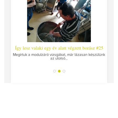
 #26 -
Így lesz valaki egy év alatt végzett borász #25
Így l
Megírtuk a modulzáró vizsgákat, már lázasan készülünk
az utolsó...
tokat
A jár