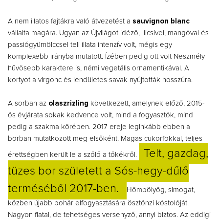
A nem illatos fajtákra való átvezetést a
sauvignon blanc
vállalta magára. Ugyan az Újvilágot idéző, licsivel, mangóval és
passiógyümölccsel teli illata intenzív volt, mégis egy
komplexebb irányba mutatott. Ízében pedig ott volt Neszmély
hűvösebb karaktere is, némi vegetális ornamentikával. A
kortyot a virgonc és lendületes savak nyújtották hosszúra.
A sorban az
olaszrizling
következett, amelynek előző, 2015-
ös évjárata sokak kedvence volt, mind a fogyasztók, mind
pedig a szakma körében.
2017 ereje leginkább ebben a
borban mutatkozott meg elsőként. Magas cukorfokkal, teljes
Telt, gazdag,
érettségben került le a szőlő a tőkékről.
tüzes bor született a Sós-hegy-dűlő
terméséből 2017-ben.
Hömpölyög, simogat,
közben újabb pohár elfogyasztására ösztönzi kóstolóját.
Nagyon fiatal, de tehetséges versenyző, annyi biztos. Az eddigi