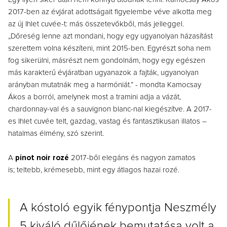
2017-ben az évjárat adottságait figyelembe véve alkotta meg
az új Ihlet cuvée-t: más összetevőkből, más jelleggel.
„Dőreség lenne azt mondani, hogy egy ugyanolyan házasítást
szerettem volna készíteni, mint 2015-ben. Egyrészt soha nem
fog sikerülni, másrészt nem gondolnám, hogy egy egészen
más karakterű évjáratban ugyanazok a fajták, ugyanolyan
arányban mutatnák meg a harmóniát.” - mondta Kamocsay
Ákos a borról, amelynek most a tramini adja a vázát,
chardonnay-val és a sauvignon blanc-nal kiegészítve. A 2017-
es Ihlet cuvée telt, gazdag, vastag és fantasztikusan illatos –
hatalmas élmény, szó szerint.
A
pinot noir rozé
2017-ből elegáns és nagyon zamatos
is; teltebb, krémesebb, mint egy átlagos hazai rozé.
A kóstoló egyik fénypontja Neszmély
5 kiváló dűlőjének bemutatása volt a