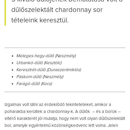
dűlőszelektált chardonnay sor
tételeink keresztül.
Meleges-hegy-dűlő (Neszmély)
Urbankó-dűlő (Kesztölc)
Keresztrét-dűlő (Dunaszentmiklós)
Páskom-dűlő (Neszmély)
Faragó-dűlő (Kocs)
Izgalmas volt látni az érdeklődő tekinteteteket, amikor a
poharakba kerültek a chardonnay-k. A dűlők – és a borok –
eltérő karakterét jól mutatja, hogy nem volt olyan dűlőszelektált
bor, amelyik egyértelmű közönségkedvenc lett volna. Jelen