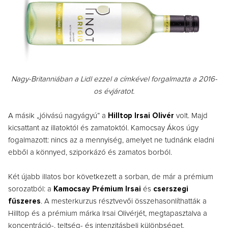
Nagy-Britanniában a Lidl ezzel a címkével forgalmazta a 2016-
os évjáratot.
A másik „jóivású nagyágyú” a
Hilltop Irsai Olivér
volt. Majd
kicsattant az illatoktól és zamatoktól. Kamocsay Ákos úgy
fogalmazott: nincs az a mennyiség, amelyet ne tudnánk eladni
ebből a könnyed, sziporkázó és zamatos borból.
Két újabb illatos bor következett a sorban, de már a prémium
sorozatból: a
Kamocsay Prémium Irsai
és
cserszegi
fűszeres
. A mesterkurzus résztvevői összehasonlíthatták a
Hilltop és a prémium márka Irsai Olivérjét, megtapasztalva a
koncentráció-, teltség- és intenzitásbeli különbséget.