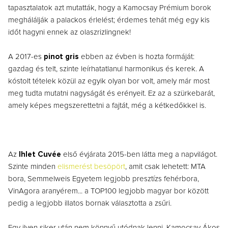
tapasztalatok azt mutatták, hogy a Kamocsay Prémium borok
meghálálják a palackos érlelést; érdemes tehát még egy kis
időt hagyni ennek az olaszrizlingnek!
A 2017-es
pinot gris
ebben az évben is hozta formáját:
gazdag és telt, szinte leírhatatlanul harmonikus és kerek. A
kóstolt tételek közül az egyik olyan bor volt, amely már most
meg tudta mutatni nagyságát és erényeit. Ez az a szürkebarát,
amely képes megszerettetni a fajtát, még a kétkedőkkel is.
Az
Ihlet Cuvée
első évjárata 2015-ben látta meg a napvilágot.
Szinte minden
elismerést besöpört
, amit csak lehetett: MTA
bora, Semmelweis Egyetem legjobb presztízs fehérbora,
VinAgora aranyérem... a TOP100 legjobb magyar bor között
pedig a legjobb illatos bornak választotta a zsűri.
Egy ilyen siker után nem könnyű utódnak lenni. Kamocsay Ákos