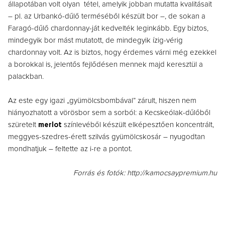
állapotában volt olyan tétel, amelyik jobban mutatta kvalitásait
– pl. az Urbankó-dűlő terméséből készült bor –, de sokan a
Faragó-dűlő chardonnay-ját kedvelték leginkább. Egy biztos,
mindegyik bor mást mutatott, de mindegyik ízig-vérig
chardonnay volt. Az is biztos, hogy érdemes várni még ezekkel
a borokkal is, jelentős fejlődésen mennek majd keresztül a
palackban.
Az este egy igazi „gyümölcsbombával” zárult, hiszen nem
hiányozhatott a vörösbor sem a sorból: a Kecskeólak-dűlőből
szüretelt
merlot
színlevéből készült elképesztően koncentrált,
meggyes-szedres-érett szilvás gyümölcskosár – nyugodtan
mondhatjuk – feltette az i-re a pontot.
Forrás és fotók: http://kamocsaypremium.hu