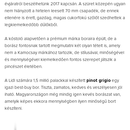
évjáratról beszélhetünk 2017 kapcsán. A szüret közepén ugyan
nem hiányzott a hirtelen leesett 70 mm csapadék, de ennek
ellenére is érett, gazdag, magas cukorfokú szőlőt szedhettek a
legkiemelkedőbb dűlőkből.
A kóstoló alapvetően a prémium márka boraira épült, de a
borász fontosnak tartott megmutatni két olyan tételt is, amely
nem a Kamocsay márkához tartozik, de stílusával, minőségével
és mennyiségével kiemelkedően fontos szerepet játszik a
pincészet életében.
A Lidl számára 1,5 millió palackkal készített
pinot grigio
egy
igazi best-buy bor. Tiszta, zamatos, kedves és veszélyesen jól
iható. Magyarországon még mindig igen kevés borászat van,
amelyik képes ekkora mennyiségben ilyen minőségű bort
készíteni.