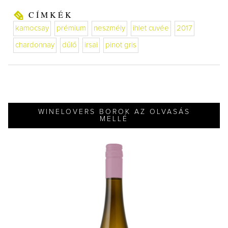
CÍMKÉK
kamocsay
prémium
neszmély
ihlet cuvée
2017
chardonnay
dűlő
irsai
pinot gris
WINELOVERS BOROK AZ OLVASÁS
MELLÉ