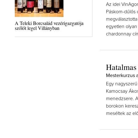
Az idei VinAg
Páskom-dűlős c
megválasztotta
A Teleki Borcsalád vezérigazgatója
egyetlen olyan
szőlőt legel Villányban
chardonnay cí
Hatalmas 
Mesterkurzus 
Egy nagyszerű 
Kamocsay Ákos 
menedzsere. A 
borokon kereszt
meséltek az el