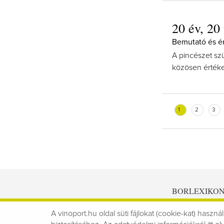
20 év, 20
Bemutató és é
A pincészet sz
közösen értéke
1
2
3
BORLEXIKO
A vinoport.hu oldal süti fájlokat (cookie-kat) használ