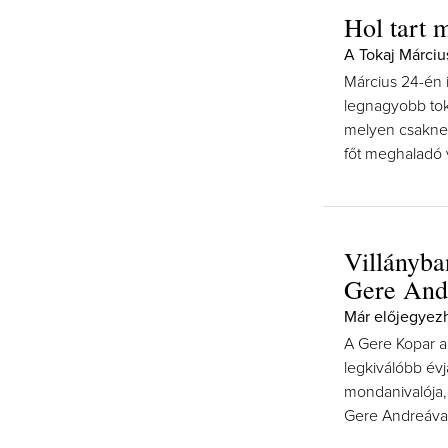
Hol tart 
A Tokaj Márciu
Március 24-én i
legnagyobb tok
melyen csaknem
főt meghaladó
Villányban
Gere And
Már előjegyezh
A Gere Kopar a
legkiválóbb év
mondanivalója, 
Gere Andreával