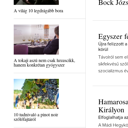
Bock Józs
A világ 10 legdrágább bora
Egyszer f
Újra felizzott
körül
Távolról sem el
A tokaji aszú nem csak luxuscikk,
hanem konkrétan gyógyszer
síkfekvésű szől
szocializmus év
Hamarosan
Királyon
10 tudnivaló a pinot noir
Elfoglalhatja a
szőlőfajtáról
A Mádi Hegyköz