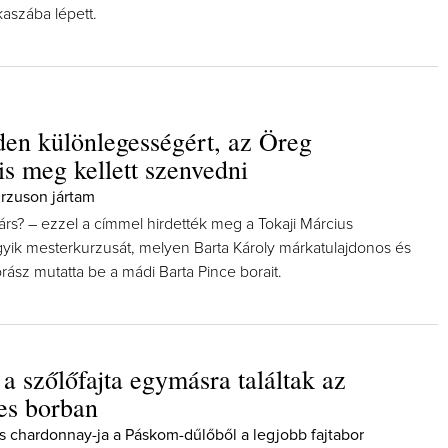
aszába lépett.
en különlegességért, az Öreg
is meg kellett szenvedni
rzuson jártam
rs? – ezzel a címmel hirdették meg a Tokaji Március
yik mesterkurzusát, melyen Barta Károly márkatulajdonos és
orász mutatta be a mádi Barta Pince borait.
 a szőlőfajta egymásra találtak az
es borban
chardonnay-ja a Páskom-dűlőből a legjobb fajtabor