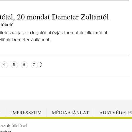
 tétel, 20 mondat Demeter Zoltántól
rtékelő
ületésnapja és a legutóbbi évjáratbemutató alkalmából
ltünk Demeter Zoltánnal.
4
5
6
7
N
IMPRESSZUM
MÉDIAAJÁNLAT
ADATVÉDEL
 szolgáltatásai