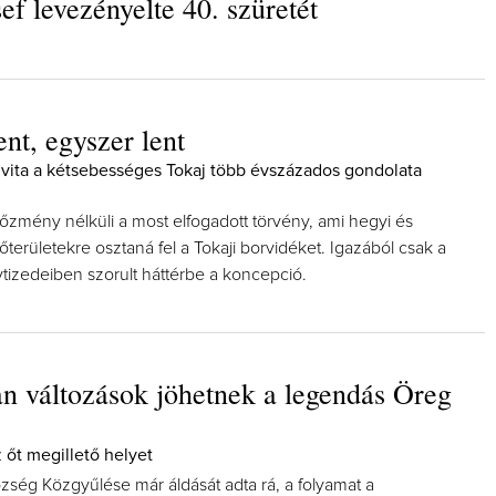
ef levezényelte 40. szüretét
ent, egyszer lent
Így lesz valaki egy év alatt végz
 a vita a kétsebességes Tokaj több évszázados gondolata
borász #26 - tényleg a legutols
poszt
őzmény nélküli a most elfogadott törvény, ami hegyi és
Az extra ráadás fotók mellett a legjo
őterületekre osztaná fel a Tokaji borvidéket. Igazából csak a
pillanatokat válogattam össze...
tizedeiben szorult háttérbe a koncepció.
 változások jöhetnek a legendás Öreg
z őt megillető helyet
ség Közgyűlése már áldását adta rá, a folyamat a