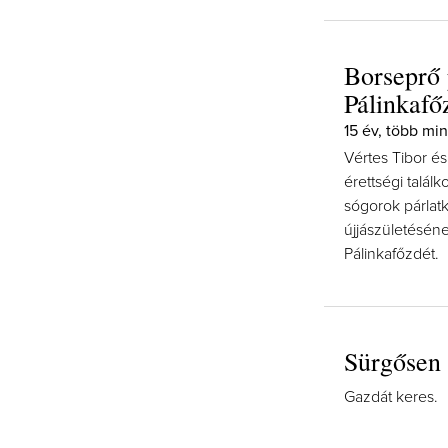
Borseprő 
Pálinkafő
15 év, több min
Vértes Tibor é
érettségi talál
sógorok párlatk
újjászületéséne
Pálinkafőzdét.
Sürgősen 
Gazdát keres.