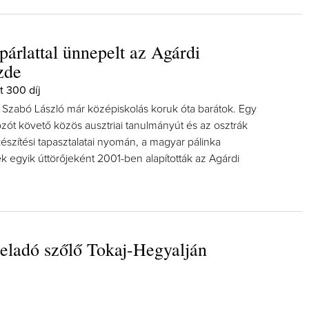
párlattal ünnepelt az Agárdi
zde
t 300 díj
s Szabó László már középiskolás koruk óta barátok. Egy
kozót követő közös ausztriai tanulmányút és az osztrák
észítési tapasztalatai nyomán, a magyar pálinka
k egyik úttörőjeként 2001-ben alapították az Agárdi
eladó szőlő Tokaj-Hegyalján