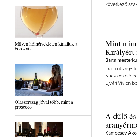
következő szak
Mint mind
Milyen hőmérsékleten kínáljuk a
borokat?
Királyért 
Barta mesterku
Furmint vagy há
Nagykóstoló eg
Ujvári Vivien b
Olaszország jóval több, mint a
prosecco
A dűlő és
aranyérm
Kamocsay Ákos 