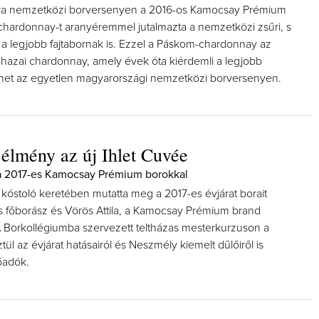
ora nemzetközi borversenyen a 2016-os Kamocsay Prémium
hardonnay-t aranyéremmel jutalmazta a nemzetközi zsűri, s
 a legjobb fajtabornak is. Ezzel a Páskom-chardonnay az
 hazai chardonnay, amely évek óta kiérdemli a legjobb
met az egyetlen magyarországi nemzetközi borversenyen.
élmény az új Ihlet Cuvée
a 2017-es Kamocsay Prémium borokkal
kóstoló keretében mutatta meg a 2017-es évjárat borait
főborász és Vörös Attila, a Kamocsay Prémium brand
Borkollégiumba szervezett teltházas mesterkurzuson a
ül az évjárat hatásairól és Neszmély kiemelt dűlőiről is
őadók.