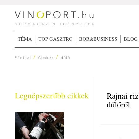
BORMAGAZIN IGÉNYESEN
TÉMA
TOP GASZTRO
BOR&BUSINESS
BLOG
/
/
Főoldal
Címkék
dűlő
Legnépszerűbb cikkek
Rajnai ri
dűlőről