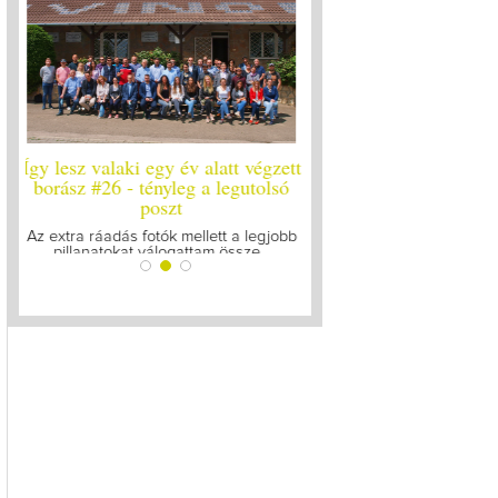
ett
Így lesz valaki egy év alatt végzett
Így lesz valaki egy év 
ó
borász #25
borász #24 - újr
Megírtuk a modulzáró vizsgákat, már
A járvány kitörése óta el
lázasan készülünk az utolsó...
gyűltünk össze a Soó
bb