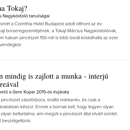
ma Tokaj?
s Nagykóstoló tanulságai
smét a Corinthia Hotel Budapest adott otthont az év
aji borseregszemléjének, a Tokaji Március Nagykóstolónak,
 hatvan pincészet 150-nél is több borát kóstolhatta az ezer
 vendégkör.
 mindig is zajlott a munka - interjú
reával
ető a Gere Kopar 2015-ös évjárata
 pincészet zászlósbora, önálló márkanév, és csak a
járatokban készül. Ennek a bornak kell, hogy legyen olyan
olyan beltartalma, ami megüti a pincészet által elvárt szintet.
 beszélgettünk.