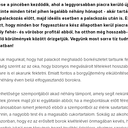
ése a pincében kezdődik, ahol a leggyorsabban piacra kerülő ú
zinte minden tétel pihen legalább néhány hónapot - akár tartá
palackozás előtt, majd ideális esetben a palackozás után is. 
zt, hogy minden bor fogyasztásra kész állapotban kerül piacra
ly fehér- és vörösbor profitál abból, ha otthon még hosszabb
lő körülmények között őrizgetjük. Vegyünk most sorra tíz tudn
Így lesz valaki egy
latban!
borász #26 - tény
pos
njuk magunkat, hogy hat palackot meghaladó borkészletet tartsunk fe
Az extra ráadás fotók
pillanatokat válo
ség szerint az az oka, hogy bizonyos megvásárolt tételeket hosszab
vre is el akarunk fektetni. Emiatt fontos a borgyűjtemény elkülöníté
néhány éven belül elfogyasztandó borokra.
lelhetősége szempontjából akad néhány támpont, amely segít nekünk
lek jönnek majd jól ki egyáltalán abból, ha a megbontásuk előtt félr
alánosabban ismert jellemző ebből a szempontból az élénk savtartal
nnin, a nagyobb test és a magasabb cukortartalom. Sokáig az alkohol
 azonban, hogy ez az erősített borok kivételével önmagában kevés, 