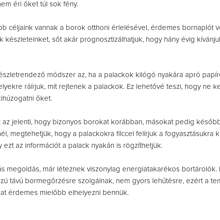
em éri őket túl sok fény.
b céljaink vannak a borok otthoni érlelésével, érdemes bornaplót 
k készleteinket, sőt akár prognosztizálhatjuk, hogy hány évig kívánju
észletrendező módszer az, ha a palackok kilógó nyakára apró papír
yekre ráírjuk, mit rejtenek a palackok. Ez lehetővé teszi, hogy ne ke
ihúzogatni őket.
 az jelenti, hogy bizonyos borokat korábban, másokat pedig később
l, megtehetjük, hogy a palackokra filccel felírjuk a fogyasztásukra ki
 ezt az információt a palack nyakán is rögzíthetjük.
ás megoldás, már léteznek viszonylag energiatakarékos bortárolók.
zú távú bormegőrzésre szolgálnak, nem gyors lehűtésre, ezért a te
kat érdemes mielőbb elhelyezni bennük.