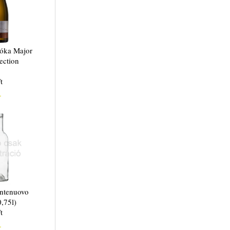
óka Major
ection
t
.
ntenuovo
0,75l)
t
.