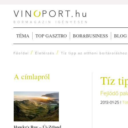
BORMAGAZIN IGÉNYESEN
TÉMA
TOP GASZTRO
BOR&BUSINESS
BLOG
/
/
Főoldal
Életérzés
Tíz tipp az otthoni bortároláshoz
A címlapról
Tíz ti
Fejlődő pa
2013-01-25 |
Tót
Hawke's Bay – Új-Zéland