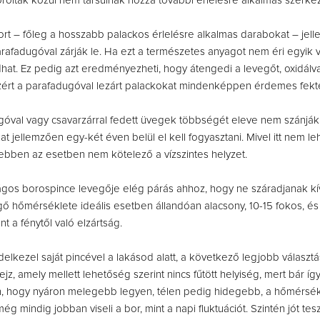
roltak közül nem társulnak hozzá további érlelésre alkalmas szerke
ort – főleg a hosszabb palackos érlelésre alkalmas darabokat – jel
afadugóval zárják le. Ha ezt a természetes anyagot nem éri egyik v
dhat. Ez pedig azt eredményezheti, hogy átengedi a levegőt, oxidálva
Ezért a parafadugóval lezárt palackokat mindenképpen érdemes fektet
ugóval vagy csavarzárral fedett üvegek többségét eleve nem szánjá
at jellemzően egy-két éven belül el kell fogyasztani. Mivel itt nem le
 ebben az esetben nem kötelező a vízszintes helyzet.
ágos borospince levegője elég párás ahhoz, hogy ne száradjanak kív
ő hőmérséklete ideális esetben állandóan alacsony, 10-15 fokos, é
t a fénytől való elzártság.
elkezel saját pincével a lakásod alatt, a következő legjobb választ
z, amely mellett lehetőség szerint nincs fűtött helyiség, mert bár íg
n, hogy nyáron melegebb legyen, télen pedig hidegebb, a hőmérsék
még mindig jobban viseli a bor, mint a napi fluktuációt. Szintén jót tes