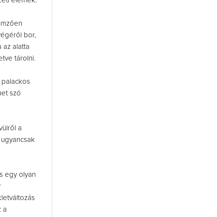
zeti elemek.
lemzően
égéről bor,
 az alatta
ve tárolni.
k palackos
het szó
ülről a
s ugyancsak
ás egy olyan
y
letváltozás
z a