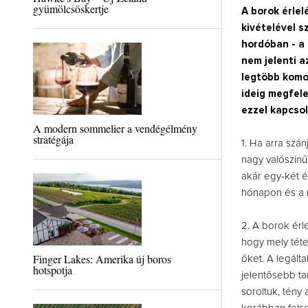
gyümölcsöskertje
A borok érlel
kivételével s
hordóban - a 
nem jelenti a
legtöbb komo
ideig megfele
ezzel kapcso
A modern sommelier a vendégélmény
stratégája
1. Ha arra szá
nagy valószínű
akár egy-két é
hónapon és a 
2. A borok ér
hogy mely téte
Finger Lakes: Amerika új boros
őket. A legált
hotspotja
jelentősebb ta
soroltuk, tény