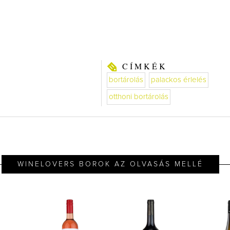
CÍMKÉK
bortárolás
palackos érlelés
otthoni bortárolás
WINELOVERS BOROK AZ OLVASÁS MELLÉ