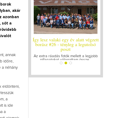
jborok
lyban, akár
Ez azonban
, sőt a
-rövidebb
ivalót
 év alatt végzett
Így lesz valaki egy év alatt végzett
Így lesz 
leg a legutolsó
borász #25
bor
zt
Megírtuk a modulzáró vizsgákat, már
A járvány
nt, annak
lázasan készülünk az utolsó...
gyűl
 mellett a legjobb
gattam össze...
b időre,
se a néhány
 eldönteni,
etesszük
om, a
t is ide
ha a