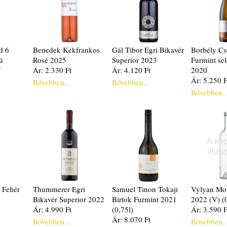
d 6
Benedek Kékfrankos
Gál Tibor Egri Bikavér
Borbély Cs
ú
Rosé 2025
Superior 2023
Furmint sel
7
Ár: 2.330 Ft
Ár: 4.120 Ft
2020
Ár: 5.250 F
Bővebben...
Bővebben...
Bővebben..
 Fehér
Thummerer Egri
Samuel Tinon Tokaji
Vylyan Mo
Bikavér Superior 2022
Birtok Furmint 2021
2022 (V) (
Ár: 4.990 Ft
(0,75l)
Ár: 3.590 F
Ár: 8.070 Ft
Bővebben...
Bővebben..