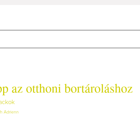
pp az otthoni bortároláshoz
lackok
h Adrienn