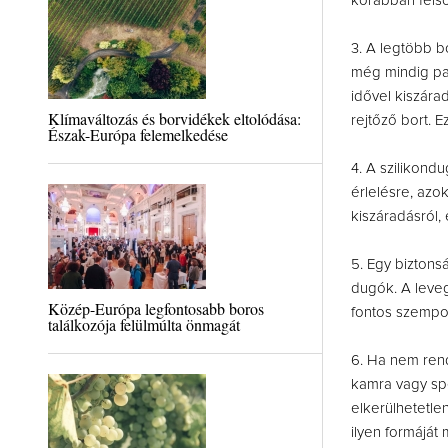
korábban felso
3. A legtöbb b
még mindig par
idővel kiszára
Klímaváltozás és borvidékek eltolódása:
rejtőző bort. 
Észak-Európa felemelkedése
4. A szilikond
érlelésre, azok
kiszáradásról,
5. Egy biztons
dugók. A leveg
Közép-Európa legfontosabb boros
fontos szempon
találkozója felülmúlta önmagát
6. Ha nem rend
kamra vagy spej
elkerülhetetle
ilyen formáját 