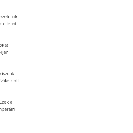
vezetnünk,
k eltenni
okat
lljen
 iszunk
választott
 Ezek a
mperálni