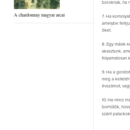
boroknak, ha n
A chardonnay magyar arcai
7. Ha komolyab
amelybe felírju
őket.
8. Egy másik k
akasztunk, amel
folyamatosan k
9. Ha a gondot
meg a kelleténé
évszámot, vagy
10. Ha nincs m
borhűtők, hoss
szánt palacko